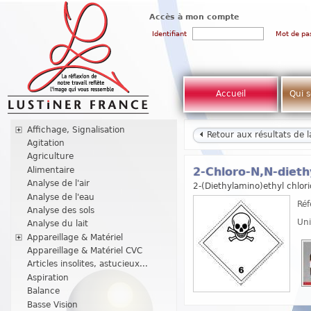
Accès à mon compte
Identifiant
Mot de pa
Accueil
Qui 
Affichage, Signalisation
Retour aux résultats de 
Agitation
Agriculture
Alimentaire
2-Chloro-N,N-dieth
Analyse de l'air
2-(Diethylamino)ethyl chlor
Analyse de l'eau
Réf
Analyse des sols
Uni
Analyse du lait
Appareillage & Matériel
Appareillage & Matériel CVC
Articles insolites, astucieux...
Aspiration
Balance
Basse Vision