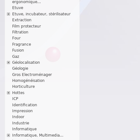
ergonomique...
Etuve
Etuve, incubateur, stérilisateur
Extraction
Film protecteur
Filtration
Four
Fragrance
Fusion
Gaz
Géolocalisation
Géologie
Gros Electroménager
Homogénéisation
Horticulture
Hottes
ICP
Identification
Impression
Indoor
Industrie
Informatique
Informatique, Multimedia...