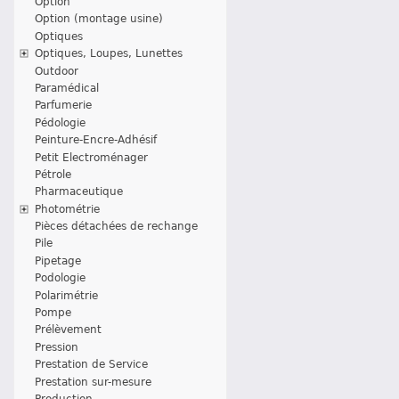
Option
Option (montage usine)
Optiques
Optiques, Loupes, Lunettes
Outdoor
Paramédical
Parfumerie
Pédologie
Peinture-Encre-Adhésif
Petit Electroménager
Pétrole
Pharmaceutique
Photométrie
Pièces détachées de rechange
Pile
Pipetage
Podologie
Polarimétrie
Pompe
Prélèvement
Pression
Prestation de Service
Prestation sur-mesure
Production