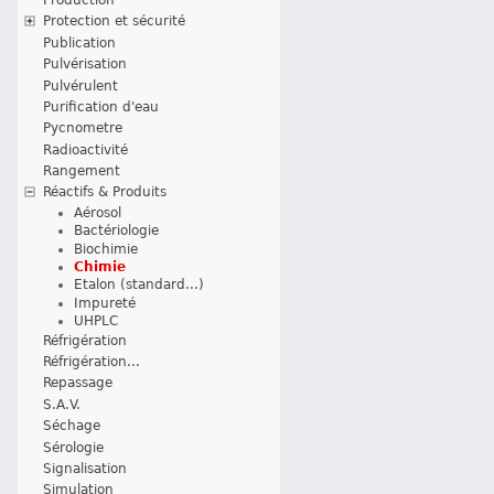
Protection et sécurité
Publication
Pulvérisation
Pulvérulent
Purification d'eau
Pycnometre
Radioactivité
Rangement
Réactifs & Produits
Aérosol
Bactériologie
Biochimie
Chimie
Etalon (standard...)
Impureté
UHPLC
Réfrigération
Réfrigération...
Repassage
S.A.V.
Séchage
Sérologie
Signalisation
Simulation