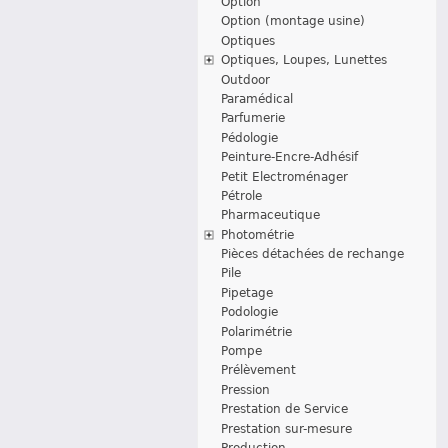
Option
Option (montage usine)
Optiques
Optiques, Loupes, Lunettes
Outdoor
Paramédical
Parfumerie
Pédologie
Peinture-Encre-Adhésif
Petit Electroménager
Pétrole
Pharmaceutique
Photométrie
Pièces détachées de rechange
Pile
Pipetage
Podologie
Polarimétrie
Pompe
Prélèvement
Pression
Prestation de Service
Prestation sur-mesure
Production