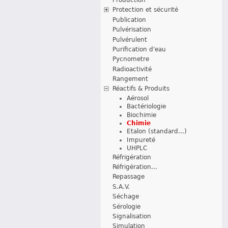
Protection et sécurité
Publication
Pulvérisation
Pulvérulent
Purification d'eau
Pycnometre
Radioactivité
Rangement
Réactifs & Produits
Aérosol
Bactériologie
Biochimie
Chimie
Etalon (standard...)
Impureté
UHPLC
Réfrigération
Réfrigération...
Repassage
S.A.V.
Séchage
Sérologie
Signalisation
Simulation