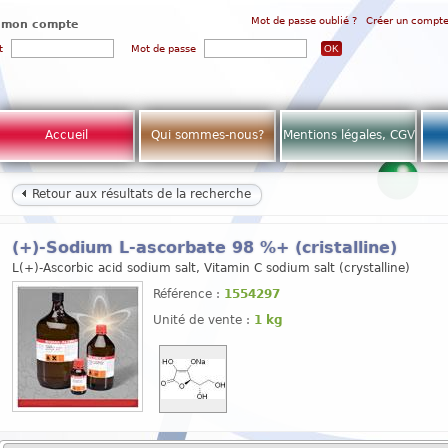
Mot de passe oublié ?
Créer un compt
 mon compte
t
Mot de passe
Accueil
Qui sommes-nous?
Mentions légales, CGV
Retour aux résultats de la recherche
(+)-Sodium L-ascorbate 98 %+ (cristalline)
L(+)-Ascorbic acid sodium salt, Vitamin C sodium salt (crystalline)
Référence :
1554297
Unité de vente :
1 kg