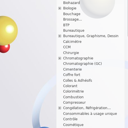
Biohazard
Biologie
Bouchage
Brossage...
BTP
Bureautique
Bureautique, Graphisme, Dessin
Calcimètre
CCM
Chirurgie
Chromatographie
Chromatographie (GC)
Cimenterie
Coffre fort
Colles & Adhésifs
Colorant
Colorimétrie
Combustion
Compresseur
Congélation, Réfrigération...
Consommables à usage unique
Contrôle
Cosmétique