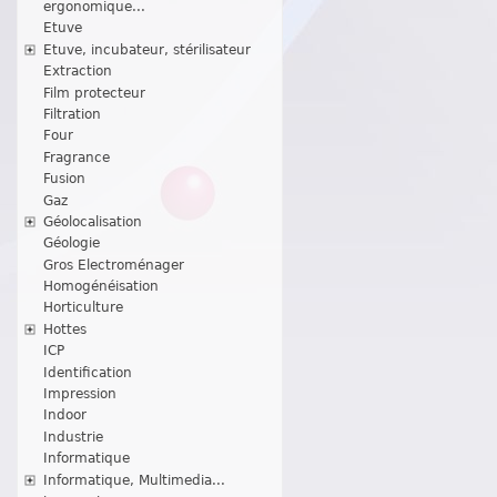
ergonomique...
Etuve
Etuve, incubateur, stérilisateur
Extraction
Film protecteur
Filtration
Four
Fragrance
Fusion
Gaz
Géolocalisation
Géologie
Gros Electroménager
Homogénéisation
Horticulture
Hottes
ICP
Identification
Impression
Indoor
Industrie
Informatique
Informatique, Multimedia...