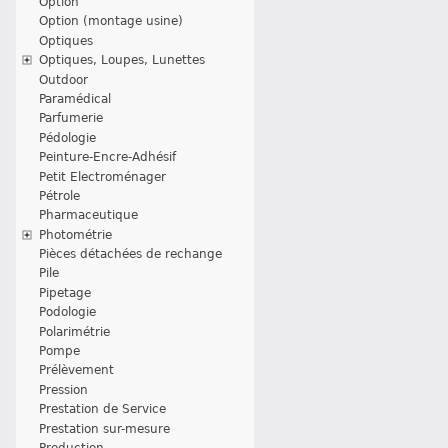
Option
Option (montage usine)
Optiques
Optiques, Loupes, Lunettes
Outdoor
Paramédical
Parfumerie
Pédologie
Peinture-Encre-Adhésif
Petit Electroménager
Pétrole
Pharmaceutique
Photométrie
Pièces détachées de rechange
Pile
Pipetage
Podologie
Polarimétrie
Pompe
Prélèvement
Pression
Prestation de Service
Prestation sur-mesure
Production