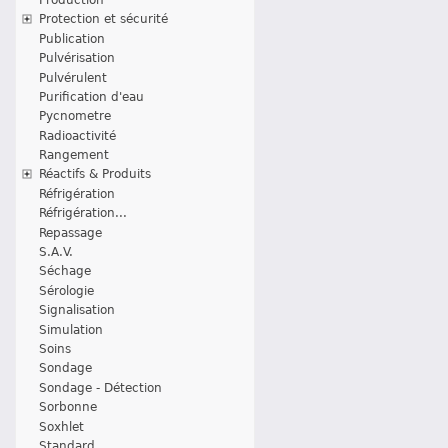
Protection et sécurité
Publication
Pulvérisation
Pulvérulent
Purification d'eau
Pycnometre
Radioactivité
Rangement
Réactifs & Produits
Réfrigération
Réfrigération...
Repassage
S.A.V.
Séchage
Sérologie
Signalisation
Simulation
Soins
Sondage
Sondage - Détection
Sorbonne
Soxhlet
Standard