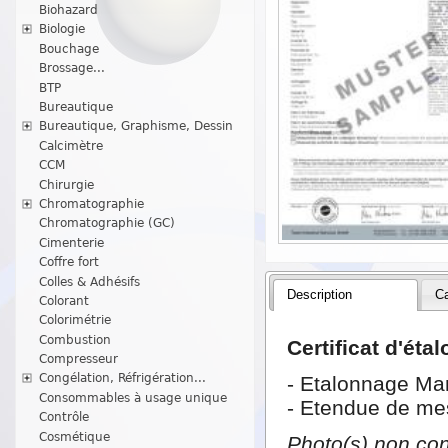
Biohazard
Biologie
Bouchage
Brossage...
BTP
Bureautique
Bureautique, Graphisme, Dessin
Calcimètre
CCM
Chirurgie
Chromatographie
Chromatographie (GC)
Cimenterie
Coffre fort
Colles & Adhésifs
Description
Ca
Colorant
Colorimétrie
Combustion
Certificat d'ét
Compresseur
Congélation, Réfrigération...
- Etalonnage Mano
Consommables à usage unique
- Etendue de mes
Contrôle
Cosmétique
Photo(s) non con