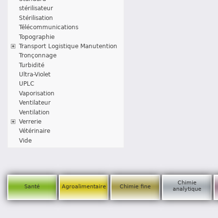
stérilisateur
Stérilisation
Télécommunications
Topographie
Transport Logistique Manutention
Tronçonnage
Turbidité
Ultra-Violet
UPLC
Vaporisation
Ventilateur
Ventilation
Verrerie
Vétérinaire
Vide
Chimie
Santé
Agroalimentaire
Chimie fine
analytique