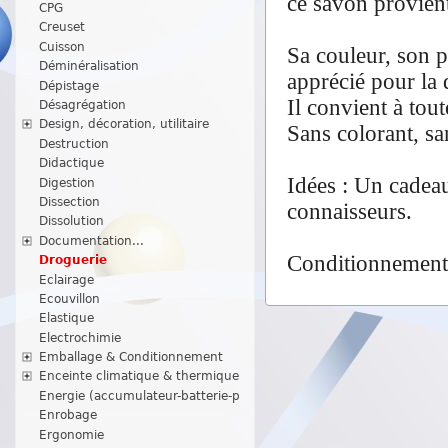
ce savon provient
CPG
Creuset
Cuisson
Sa couleur, son p
Déminéralisation
apprécié pour la
Dépistage
Il convient à tou
Désagrégation
Design, décoration, utilitaire
Sans colorant, s
Destruction
Didactique
Idées : Un cadeau
Digestion
Dissection
connaisseurs.
Dissolution
Documentation...
Conditionnement 
Droguerie
Eclairage
Ecouvillon
Elastique
Electrochimie
Emballage & Conditionnement
Enceinte climatique & thermique
Energie (accumulateur-batterie-p
Enrobage
Ergonomie