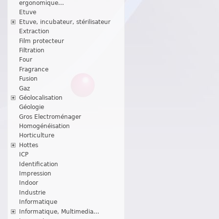
ergonomique...
Etuve
Etuve, incubateur, stérilisateur
Extraction
Film protecteur
Filtration
Four
Fragrance
Fusion
Gaz
Géolocalisation
Géologie
Gros Electroménager
Homogénéisation
Horticulture
Hottes
ICP
Identification
Impression
Indoor
Industrie
Informatique
Informatique, Multimedia...