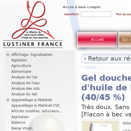
Accès à mon compte
Identifiant
Mot de pa
Accueil
Qui 
Affichage, Signalisation
Retour aux rés
Agitation
Agriculture
Alimentaire
Gel douche
Analyse de l'air
Analyse de l'eau
d'huile de 
Analyse des sols
Analyse du lait
(40/45 %)
Appareillage & Matériel
Très doux. Sans 
Appareillage & Matériel CVC
Articles insolites, astucieux...
[Flacon à bec ve
Aspiration
Balance
Réfé
Basse Vision
Unit