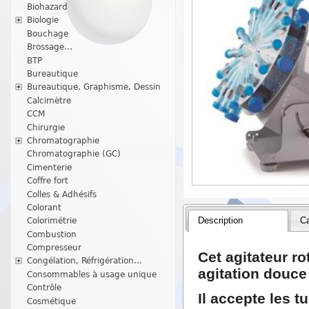
Biohazard
Biologie
Bouchage
Brossage...
BTP
Bureautique
Bureautique, Graphisme, Dessin
Calcimètre
CCM
Chirurgie
Chromatographie
Chromatographie (GC)
Cimenterie
Coffre fort
Colles & Adhésifs
Colorant
Description
Ca
Colorimétrie
Combustion
Compresseur
Cet agitateur ro
Congélation, Réfrigération...
agitation douce
Consommables à usage unique
Contrôle
Il accepte les t
Cosmétique