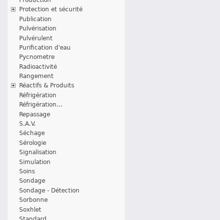
Protection et sécurité
Publication
Pulvérisation
Pulvérulent
Purification d'eau
Pycnometre
Radioactivité
Rangement
Réactifs & Produits
Réfrigération
Réfrigération...
Repassage
S.A.V.
Séchage
Sérologie
Signalisation
Simulation
Soins
Sondage
Sondage - Détection
Sorbonne
Soxhlet
Standard