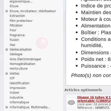
ergonomique...
Indice de pro
Etuve
Maintien des
Etuve, incubateur, stérilisateur
Extraction
Moteur à cou
Film protecteur
Alimentation
Filtration
Four
Boîtier : Pla
Fragrance
Conditions 
Fusion
humidité,
Gaz
Géolocalisation
Dimensions 
Géologie
Poids net : 8
Gros Electroménager
Homogénéisation
Puissance :
Horticulture
Hottes
Photo(s) non con
ICP
Identification
Impression
Articles optionnels
Indoor
Disque 16 tubes V.15
Industrie
orientable (1386952
Informatique
Livré avec 16 pinces 
Informatique, Multimedia...
Référence :
1648573
,