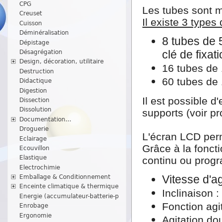
CPG
Les tubes sont m
Creuset
Il existe 3 types
Cuisson
Déminéralisation
8 tubes de 5
Dépistage
clé de fixat
Désagrégation
Design, décoration, utilitaire
16 tubes de 
Destruction
60 tubes de 
Didactique
Digestion
Il est possible d
Dissection
Dissolution
supports (voir pro
Documentation...
Droguerie
L'écran LCD perme
Eclairage
Grâce à la foncti
Ecouvillon
Elastique
continu ou prog
Electrochimie
Vitesse d'ag
Emballage & Conditionnement
Enceinte climatique & thermique
Inclinaison :
Energie (accumulateur-batterie-p
Fonction agi
Enrobage
Ergonomie
Agitation do