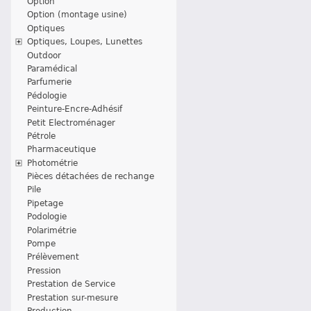
Option
Option (montage usine)
Optiques
Optiques, Loupes, Lunettes
Outdoor
Paramédical
Parfumerie
Pédologie
Peinture-Encre-Adhésif
Petit Electroménager
Pétrole
Pharmaceutique
Photométrie
Pièces détachées de rechange
Pile
Pipetage
Podologie
Polarimétrie
Pompe
Prélèvement
Pression
Prestation de Service
Prestation sur-mesure
Production