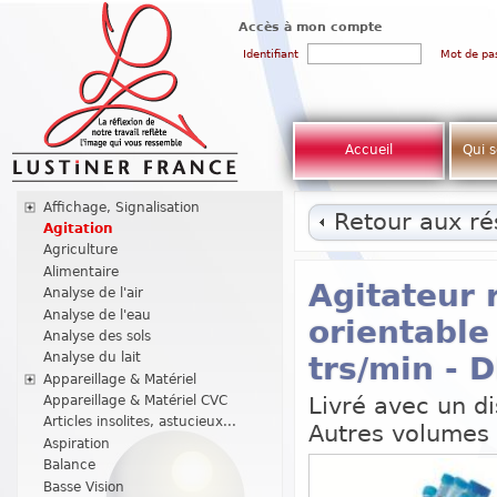
Accès à mon compte
Identifiant
Mot de pa
Accueil
Qui 
Affichage, Signalisation
Retour aux rés
Agitation
Agriculture
Alimentaire
Agitateur r
Analyse de l'air
Analyse de l'eau
orientable 
Analyse des sols
Analyse du lait
trs/min - 
Appareillage & Matériel
Livré avec un d
Appareillage & Matériel CVC
Articles insolites, astucieux...
Autres volumes 
Aspiration
Balance
Basse Vision