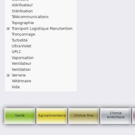
stérilisateur
Stérilisation
Télécommunications
Topographie
Transport Logistique Manutention
Tronçonnage
Turbidité
Ultra-Violet
UPLC
Vaporisation
Ventilateur
Ventilation
Verrerie
Vétérinaire
Vide
Chimie
Santé
Agroalimentaire
Chimie fine
analytique