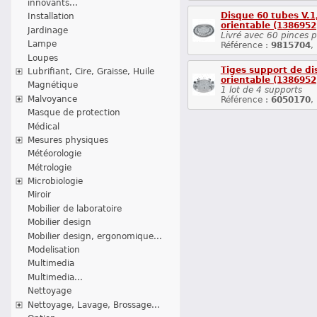
innovants...
Disque 60 tubes V.1,
Installation
orientable (1386952
Jardinage
Livré avec 60 pinces p
Lampe
Référence :
9815704
,
Loupes
Tiges support de dis
Lubrifiant, Cire, Graisse, Huile
orientable (1386952
Magnétique
1 lot de 4 supports
Malvoyance
Référence :
6050170
,
Masque de protection
Médical
Mesures physiques
Météorologie
Métrologie
Microbiologie
Miroir
Mobilier de laboratoire
Mobilier design
Mobilier design, ergonomique...
Modelisation
Multimedia
Multimedia...
Nettoyage
Nettoyage, Lavage, Brossage...