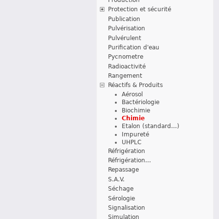
Protection et sécurité
Publication
Pulvérisation
Pulvérulent
Purification d'eau
Pycnometre
Radioactivité
Rangement
Réactifs & Produits
Aérosol
Bactériologie
Biochimie
Chimie
Etalon (standard...)
Impureté
UHPLC
Réfrigération
Réfrigération...
Repassage
S.A.V.
Séchage
Sérologie
Signalisation
Simulation