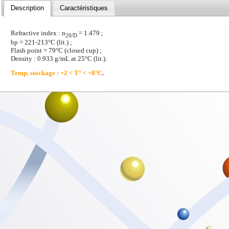
Description
Caractéristiques
Refractive index : n
= 1.479 ;
20/D
bp = 221-213°C (lit.) ;
Flash point = 79°C (closed cup) ;
Density : 0.933 g/mL at 25°C (lit.).
Temp. stockage : +2 < T° < +8°C
.