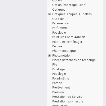
Option
Option (montage usine)
Optiques
Optiques, Loupes, Lunettes
Outdoor
Paramédical
Parfumerie
Pédologie
Peinture-Encre-Adhésif
Petit Electroménager
Pétrole
Pharmaceutique
Photométrie
Pièces détachées de rechange
Pile
Pipetage
Podologie
Polarimétrie
Pompe
Prélèvement
Pression
Prestation de Service
Prestation sur-mesure
Production