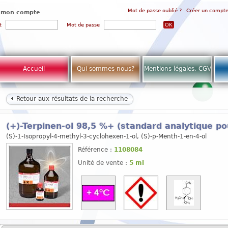
Mot de passe oublié ?
Créer un compt
 mon compte
t
Mot de passe
Accueil
Qui sommes-nous?
Mentions légales, CGV
Retour aux résultats de la recherche
(+)-Terpinen-ol 98,5 %+ (standard analytique p
(S)-1-Isopropyl-4-methyl-3-cyclohexen-1-ol, (S)-p-Menth-1-en-4-ol
Référence :
1108084
Unité de vente :
5 ml