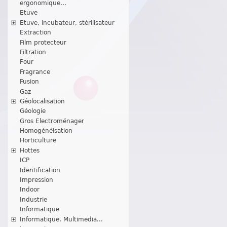
ergonomique...
Etuve
Etuve, incubateur, stérilisateur
Extraction
Film protecteur
Filtration
Four
Fragrance
Fusion
Gaz
Géolocalisation
Géologie
Gros Electroménager
Homogénéisation
Horticulture
Hottes
ICP
Identification
Impression
Indoor
Industrie
Informatique
Informatique, Multimedia...