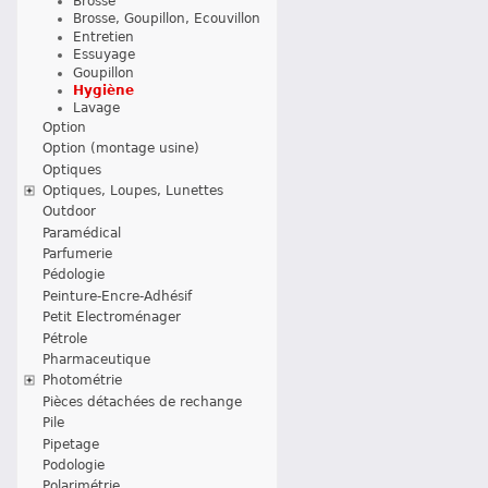
Brosse
Brosse, Goupillon, Ecouvillon
Entretien
Essuyage
Goupillon
Hygiène
Lavage
Option
Option (montage usine)
Optiques
Optiques, Loupes, Lunettes
Outdoor
Paramédical
Parfumerie
Pédologie
Peinture-Encre-Adhésif
Petit Electroménager
Pétrole
Pharmaceutique
Photométrie
Pièces détachées de rechange
Pile
Pipetage
Podologie
Polarimétrie