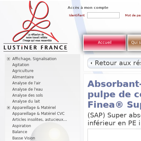
Accès à mon compte
Identifiant
Mot de pa
Accueil
Qui 
Affichage, Signalisation
Retour aux rés
Agitation
Agriculture
Alimentaire
Absorbant-
Analyse de l'air
Analyse de l'eau
pulpe de c
Analyse des sols
Analyse du lait
Finea® Su
Appareillage & Matériel
(SAP) Super abso
Appareillage & Matériel CVC
Articles insolites, astucieux...
inférieur en PE
Aspiration
Balance
Basse Vision