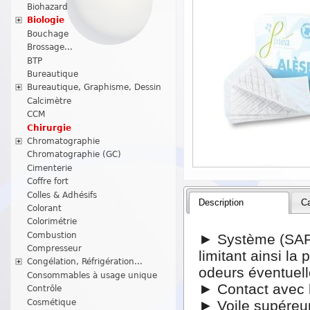
Biohazard
Biologie
Bouchage
Brossage...
BTP
Bureautique
Bureautique, Graphisme, Dessin
Calcimètre
CCM
Chirurgie
Chromatographie
Chromatographie (GC)
Cimenterie
Coffre fort
Colles & Adhésifs
Description
Ca
Colorant
Colorimétrie
Combustion
► Système (SAP)
Compresseur
limitant ainsi la
Congélation, Réfrigération...
odeurs éventuell
Consommables à usage unique
► Contact avec l
Contrôle
Cosmétique
► Voile supéreu