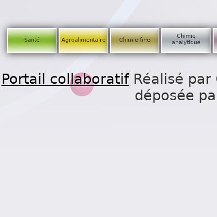
Chimie
Santé
Agroalimentaire
Chimie fine
analytique
Portail collaboratif
Réalisé par 
déposée p