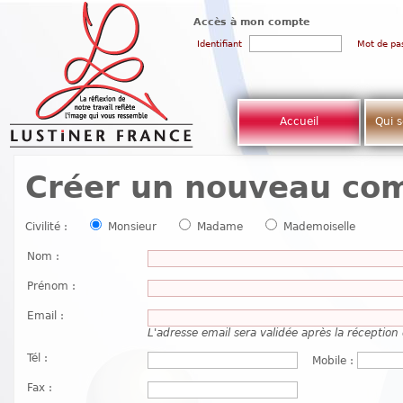
Accès à mon compte
Identifiant
Mot de pa
Accueil
Qui 
Créer un nouveau co
Civilité :
Monsieur
Madame
Mademoiselle
Nom
:
Prénom
:
Email
:
L'adresse email sera validée après la réceptio
Tél
:
Mobile
:
Fax
: