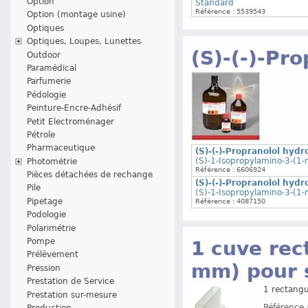
Option
Standard
Référence : 5539543
Option (montage usine)
Optiques
Optiques, Loupes, Lunettes
(S)-(-)-Pr
Outdoor
Paramédical
Parfumerie
Pédologie
Peinture-Encre-Adhésif
Petit Electroménager
Pétrole
Pharmaceutique
(S)-(-)-Propranolol hyd
(S)-1-Isopropylamino-3-(1-
Photométrie
Référence : 6606924
Pièces détachées de rechange
(S)-(-)-Propranolol hyd
Pile
(S)-1-Isopropylamino-3-(1-
Pipetage
Référence : 4087150
Podologie
Polarimétrie
Pompe
1 cuve rec
Prélèvement
mm) pour 
Pression
Prestation de Service
1 rectang
Prestation sur-mesure
Référence 
Production