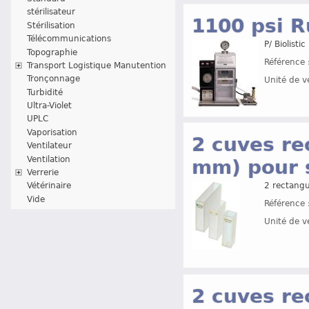
stérilisateur
1100 psi R
Stérilisation
Télécommunications
P/ Biolist
Topographie
Référence 
Transport Logistique Manutention
Tronçonnage
Unité de v
Turbidité
Ultra-Violet
UPLC
Vaporisation
2 cuves re
Ventilateur
Ventilation
mm) pour 
Verrerie
Vétérinaire
2 rectangu
Vide
Référence 
Unité de v
2 cuves re