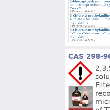
2-Mercaptoéthanol, pou
Beta-Mercaptoethanol, 2-H
Merck®
Référence : 6964877
5-Chloro-2-methylanilin
4-Chloro-2-toluidine, 5-Chl
methylanine
Référence : 6317606
5-Chloro-2-methylanilin
4-Chloro-2-toluidine, 5-Chl
methylanine
Référence : 5271761
CAS 298-9
2,3,
solu
Filt
rec
mic