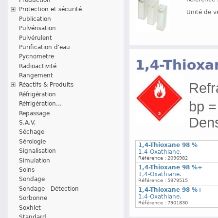
Protection et sécurité
Unité de v
Publication
Pulvérisation
Pulvérulent
Purification d'eau
Pycnometre
1,4-Thioxa
Radioactivité
Rangement
Refr
Réactifs & Produits
Réfrigération
bp =
Réfrigération...
Repassage
Densi
S.A.V.
Séchage
Sérologie
1,4-Thioxane 98 %
Signalisation
1,4-Oxathiane.
Référence : 2096982
Simulation
1,4-Thioxane 98 %+
Soins
1,4-Oxathiane.
Sondage
Référence : 5979515
Sondage - Détection
1,4-Thioxane 98 %+
1,4-Oxathiane.
Sorbonne
Référence : 7901830
Soxhlet
Standard