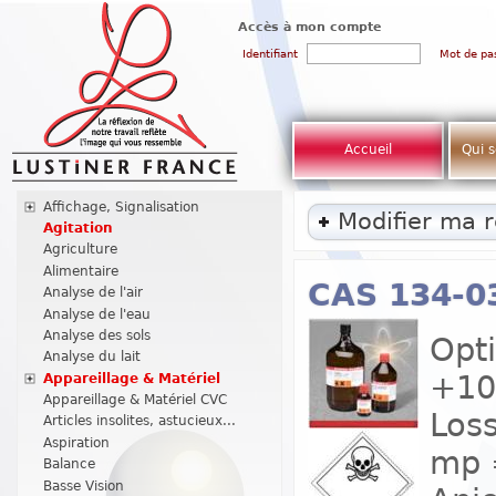
Accès à mon compte
Identifiant
Mot de pa
Accueil
Qui 
Affichage, Signalisation
Modifier ma 
Agitation
Agriculture
Alimentaire
CAS 134-0
Analyse de l'air
Analyse de l'eau
Analyse des sols
Opti
Analyse du lait
+10
Appareillage & Matériel
Appareillage & Matériel CVC
Loss
Articles insolites, astucieux...
Aspiration
mp =
Balance
Basse Vision