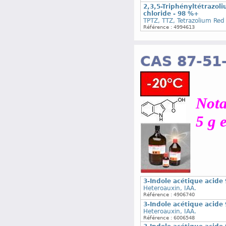
2,3,5-Triphényltétrazoli
chloride - 98 %+
TPTZ, TTZ, Tetrazolium Red
Référence : 4994613
CAS 87-51
Nota
5 g 
3-Indole acétique acide
Heteroauxin, IAA.
Référence : 4906740
3-Indole acétique acide
Heteroauxin, IAA.
Référence : 6006548