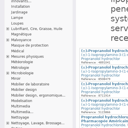
innovants...
pene
Installation
Jardinage
syst
Lampe
Loupes
serv
Lubrifiant, Cire, Graisse, Huile
Magnétique
rece
Malvoyance
Masque de protection
(±)-Propranolol hydroc
Médical
(±)-1-Isopropylamino-3-(1-
Mesures physiques
Propranolol hydrochlor
Météorologie
Référence : 4891041
(±)-Propranolol hydroc
Métrologie
(±)-1-Isopropylamino-3-(1-
Microbiologie
Propranolol hydrochlor
Miroir
Référence : 8508479
(±)-Propranolol hydroc
Mobilier de laboratoire
(±)-1-Isopropylamino-3-(1-
Mobilier design
Propranolol hydrochlor
Mobilier design, ergonomique...
Référence : 8711914
(±)-Propranolol hydroc
Modelisation
(±)-1-Isopropylamino-3-(1-
Multimedia
Propranolol hydrochlor
Multimedia...
Référence : 5115866
Propranolol hydrochloru
Nettoyage
Pharmacopée Américai
Nettoyage, Lavage, Brossage...
Propranolol hydrochloride.