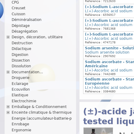
Référence : 7212633
CPG
(+)-Sodium L-ascorbate
Creuset
L(+)-Ascorbic acid sodium 
Cuisson
Référence : 6556917
Déminéralisation
(+)-Sodium L-ascorbate
L(+)-Ascorbic acid sodium 
Dépistage
Référence : 7681368
Désagrégation
(+)-Sodium L-ascorbate
Design, décoration, utilitaire
L(+)-Ascorbic acid sodium 
Référence : 4747178
Destruction
Sodium arsenite - Solut
Didactique
Sodium arsenite solution
Digestion
Référence : 2907692
Dissection
Sodium ascorbate - Sta
Américaine
Dissolution
L(+)-Ascorbic acid sodium 
Documentation...
Référence : 7442489
Droguerie
Sodium ascorbate - Sta
Européenne
Eclairage
L(+)-Ascorbic acid sodium 
Ecouvillon
Référence : 3384680
Elastique
Electrochimie
Emballage & Conditionnement
(±)-acide 
Enceinte climatique & thermique
Energie (accumulateur-batterie-p
tested liqu
Enrobage
Ergonomie