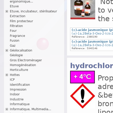
Note
ergonomique...
Etuve
to v
Etuve, incubateur, stérilisateur
the 
Extraction
Film protecteur
Filtration
(±)-acide jasmonique (pl
Four
(±)-1a,2Beta-3-Oxo-2-(cis-
Fragrance
Référence : 2380190
Fusion
(±)-acide jasmonique (pl
(±)-1a,2Beta-3-Oxo-2-(cis-
Gaz
Référence : 5340146
Géolocalisation
Géologie
Gros Electroménager
hydrochlo
Homogénéisation
Horticulture
Hottes
Prop
ICP
adre
Identification
Impression
&bet
Indoor
Industrie
bron
Informatique
Informatique, Multimedia...
lipo