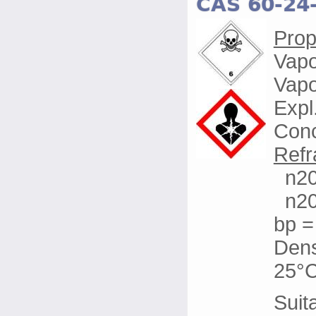
CAS 60-24
Prop
Vapo
Vapo
Expl
Conc
Refr
n20/
n20
bp = 
Dens
25°C 
Suita