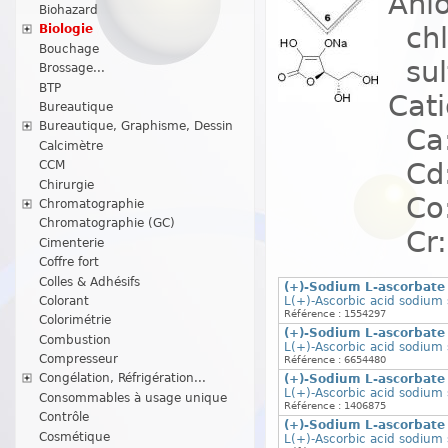
Anio
Biohazard
chlo
Biologie
Bouchage
sul
Brossage...
BTP
Cati
Bureautique
Bureautique, Graphisme, Dessin
Ca:
Calcimètre
Cd:
CCM
Chirurgie
Co:
Chromatographie
Chromatographie (GC)
Cr: 
Cimenterie
Coffre fort
Colles & Adhésifs
(+)-Sodium L-ascorbate 
L(+)-Ascorbic acid sodium s
Colorant
Référence : 1554297
Colorimétrie
(+)-Sodium L-ascorbate 
Combustion
L(+)-Ascorbic acid sodium s
Compresseur
Référence : 6654480
Congélation, Réfrigération...
(+)-Sodium L-ascorbate 
L(+)-Ascorbic acid sodium s
Consommables à usage unique
Référence : 1406875
Contrôle
(+)-Sodium L-ascorbate 
Cosmétique
L(+)-Ascorbic acid sodium s