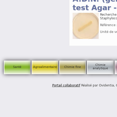
test Agar 
Recherche 
Staphyloco
Référence 
Unité de v
Chimie
Santé
Agroalimentaire
Chimie fine
analytique
Portail collaboratif
Réalisé par Ovidentia,