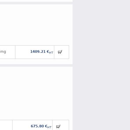
 mg
1409.21 €
HT
675.80 €
HT