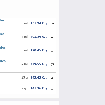
des
1 ml
131.94 €
HT
des
5 ml
491.36 €
HT
 des
1 ml
120.45 €
HT
 des
5 ml
479.55 €
HT
25 g
345.45 €
HT
5 g
141.36 €
HT