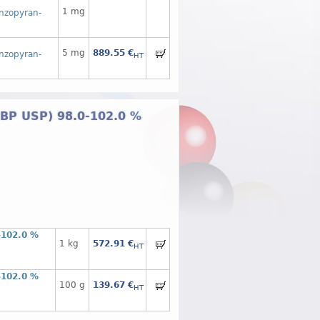
1 mg
enzopyran-
5 mg
889.55 €
enzopyran-
HT
. BP USP) 98.0-102.0 %
-102.0 %
1 kg
572.91 €
HT
-102.0 %
100 g
139.67 €
HT