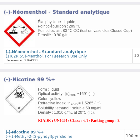
(-)-Néomenthol - Standard analytique
État physique : liquide,
Point d'ébullition : 209 °C
Point d’éclair : 83 °C CC (test en vase clos Closed Cup)
Densité : 0.90 g/mL
(-)-Néomenthol - Standard analytique
10
(1R,2R,5S)-Menthol. For Research Use Only
Référence : 2164333
(-)-Nicotine 99 %+
Form : liquid
Optical activity : [α]
−169° (lit.)
20/D
Color : yellow
Refractive index : n
= 1.5265 (lit.)
20/D
Solubility : ethanol : soluble 50 mg/ml
Density : 1.010 g/mL at 20°C (lit.).
RIADR : UN1654 / Classe : 6.1 / Packing group : 2.
(-)-Nicotine 99 %+
100 ml
(-)-1-Methyl-2-(3-pyridyl)pyrrolidine