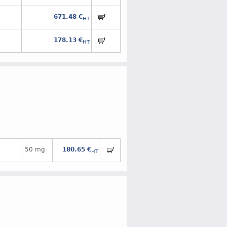
671.48 €
HT
178.13 €
HT
50 mg
180.65 €
HT