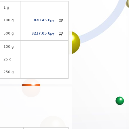
1 g
100 g
820.45 €
HT
500 g
3217.05 €
HT
100 g
25 g
250 g