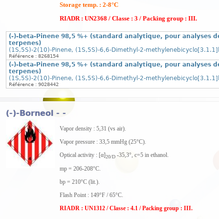
Storage temp. : 2-8°C
RIADR : UN2368 / Classe : 3 / Packing group : III.
(-)-beta-Pinene 98,5 %+ (standard analytique, pour analyses d
terpenes)
(1S,5S)-2(10)-Pinene, (1S,5S)-6,6-Dimethyl-2-methylenebicyclo[3.1.1
Référence : 8268154
(-)-beta-Pinene 98,5 %+ (standard analytique, pour analyses d
terpenes)
(1S,5S)-2(10)-Pinene, (1S,5S)-6,6-Dimethyl-2-methylenebicyclo[3.1.1
Référence : 9028442
(-)-Borneol - -
Vapor density : 5,31 (vs air).
Vapor pressure : 33,5 mmHg (25°C).
Optical activity : [α]
-35,3°, c=5 in ethanol.
20/D
mp = 206-208°C.
bp = 210°C (lit.).
Flash Point : 149°F / 65°C.
RIADR : UN1312 / Classe : 4.1 / Packing group : III.