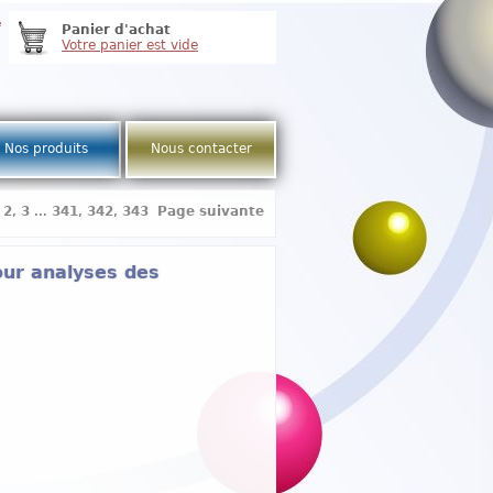
e
Panier d'achat
Votre panier est vide
Nos produits
Nous contacter
,
2
,
3
...
341
,
342
,
343
Page suivante
our analyses des