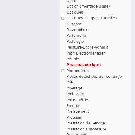
Option
Option (montage usine)
Optiques
Optiques, Loupes, Lunettes
Outdoor
Paramédical
Parfumerie
Pédologie
Peinture-Encre-Adhésif
Petit Electroménager
Pétrole
Pharmaceutique
Photométrie
Pièces détachées de rechange
Pile
Pipetage
Podologie
Polarimétrie
Pompe
Prélèvement
Pression
Prestation de Service
Prestation sur-mesure
Production