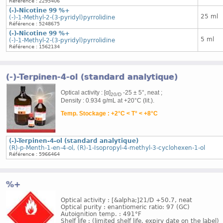
Référence : 2295406
(-)-Nicotine 99 %+
25 ml
(-)-1-Methyl-2-(3-pyridyl)pyrrolidine
Référence : 5248675
(-)-Nicotine 99 %+
5 ml
(-)-1-Methyl-2-(3-pyridyl)pyrrolidine
Référence : 1562134
(-)-Terpinen-4-ol (standard analytique)
Optical activity : [α]
-25 ± 5°, neat ;
20/D
Density : 0.934 g/mL at +20°C (lit.).
Temp. Stockage : +2°C < T° < +8°C
(-)-Terpinen-4-ol (standard analytique)
(R)-p-Menth-1-en-4-ol, (R)-1-Isopropyl-4-methyl-3-cyclohexen-1-ol
Référence : 5966464
%+
Optical activity : [&alpha;]21/D +50.7, neat
Optical purity : enantiomeric ratio: 97 (GC)
Autoignition temp. : 491°F
Shelf life : (limited shelf life, expiry date on the label)