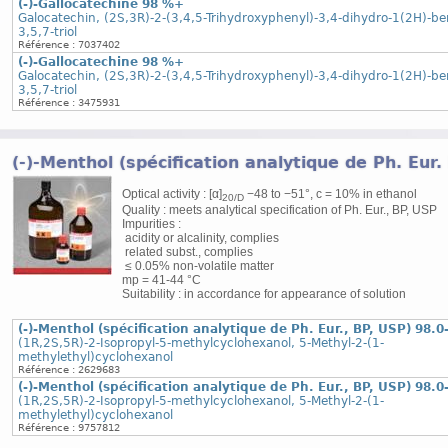
(-)-Gallocatechine 98 %+
Galocatechin, (2S,3R)-2-(3,4,5-Trihydroxyphenyl)-3,4-dihydro-1(2H)-b
3,5,7-triol
Référence : 7037402
(-)-Gallocatechine 98 %+
Galocatechin, (2S,3R)-2-(3,4,5-Trihydroxyphenyl)-3,4-dihydro-1(2H)-b
3,5,7-triol
Référence : 3475931
(-)-Menthol (spécification analytique de Ph. Eur
Optical activity : [α]
−48 to −51°, c = 10% in ethanol
20/D
Quality : meets analytical specification of Ph. Eur., BP, USP
Impurities :
acidity or alcalinity, complies
related subst., complies
≤ 0.05% non-volatile matter
mp = 41-44 °C
Suitability : in accordance for appearance of solution
(-)-Menthol (spécification analytique de Ph. Eur., BP, USP) 98.0
(1R,2S,5R)-2-Isopropyl-5-methylcyclohexanol, 5-Methyl-2-(1-
methylethyl)cyclohexanol
Référence : 2629683
(-)-Menthol (spécification analytique de Ph. Eur., BP, USP) 98.0
(1R,2S,5R)-2-Isopropyl-5-methylcyclohexanol, 5-Methyl-2-(1-
methylethyl)cyclohexanol
Référence : 9757812