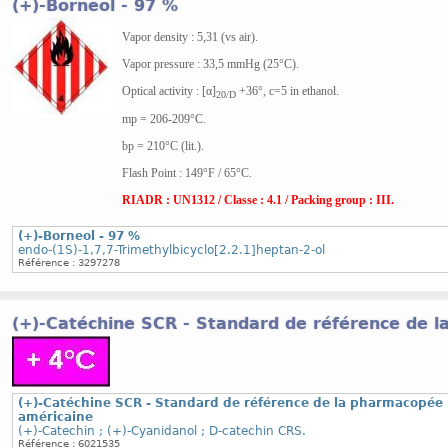
(+)-Borneol - 97 %
Vapor density : 5,31 (vs air).
Vapor pressure : 33,5 mmHg (25°C).
Optical activity : [α]
+36°, c=5 in ethanol.
20/D
mp = 206-209°C.
bp = 210°C (lit.).
Flash Point : 149°F / 65°C.
RIADR : UN1312 / Classe : 4.1 / Packing group : III.
(+)-Borneol - 97 %
endo-(1S)-1,7,7-Trimethylbicyclo[2.2.1]heptan-2-ol
Référence : 3297278
(+)-Catéchine SCR - Standard de référence de 
(+)-Catéchine SCR - Standard de référence de la pharmacopée
américaine
(+)-Catechin ; (+)-Cyanidanol ; D-catechin CRS.
Référence : 6021535