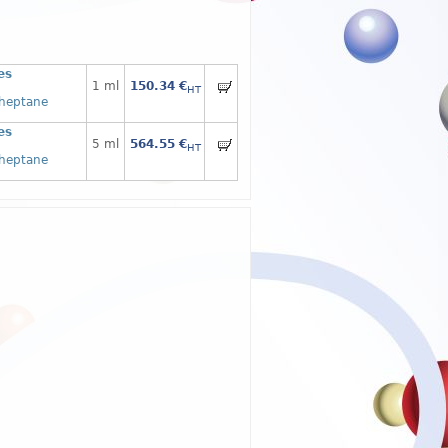
es
1 ml
150.34 €
HT
]heptane
es
5 ml
564.55 €
HT
]heptane