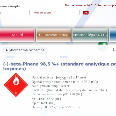
Mot de passe oublié ?
Créer un compt
 mon compte
t
Mot de passe
Accueil
Qui sommes-nous?
Mentions légales, CGV
1
Modifier ma recherche
(-)-beta-Pinene 98,5 %+ (standard analytique p
terpenes)
Optical activity : [α]
+22 ± 1°, neat
20/D
Optical purity : enantiomeric ratio: ≥ 98:2 (GC)
Autoignition temp. : 491°F
Shelf life : (limited shelf life, expiry date on the label)
Refractive index : n
=1.478 (lit.)
20/D
bp = 164-165°C (lit.)
mp = −62°C (lit.)
Density : 0.872 g/mL at 25°C (lit.).