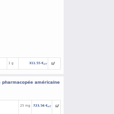
1 g
311.55 €
HT
la pharmacopée américaine
25 mg
723.56 €
HT