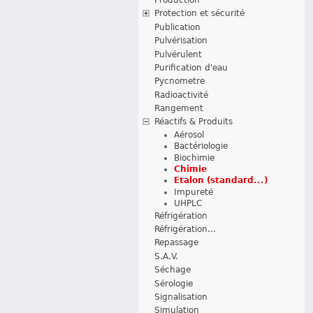
Protection et sécurité
Publication
Pulvérisation
Pulvérulent
Purification d'eau
Pycnometre
Radioactivité
Rangement
Réactifs & Produits
Aérosol
Bactériologie
Biochimie
Chimie
Etalon (standard...)
Impureté
UHPLC
Réfrigération
Réfrigération...
Repassage
S.A.V.
Séchage
Sérologie
Signalisation
Simulation