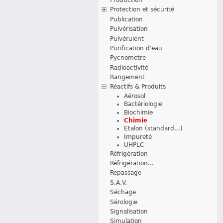
Protection et sécurité
Publication
Pulvérisation
Pulvérulent
Purification d'eau
Pycnometre
Radioactivité
Rangement
Réactifs & Produits
Aérosol
Bactériologie
Biochimie
Chimie
Etalon (standard...)
Impureté
UHPLC
Réfrigération
Réfrigération...
Repassage
S.A.V.
Séchage
Sérologie
Signalisation
Simulation