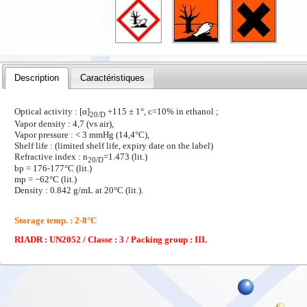
Description
Caractéristiques
Optical activity : [α]
+115 ± 1°, c=10% in ethanol ;
20/D
Vapor density : 4,7 (vs air),
Vapor pressure : < 3 mmHg (14,4°C),
Shelf life : (limited shelf life, expiry date on the label)
Refractive index : n
=1.473 (lit.)
20/D
bp = 176-177°C (lit.)
mp = −62°C (lit.)
Density : 0.842 g/mL at 20°C (lit.).
Storage temp. : 2-8°C
RIADR : UN2052 / Classe : 3 / Packing group : III.