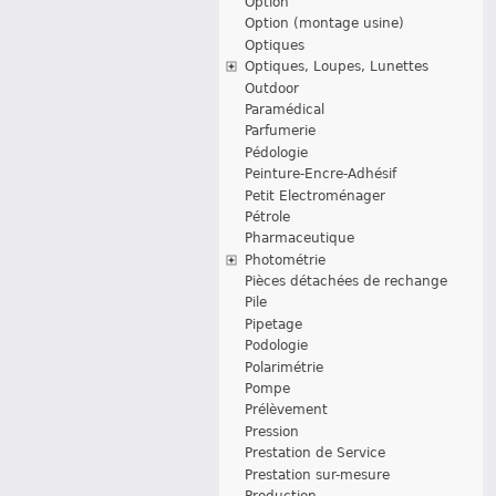
Option
Option (montage usine)
Optiques
Optiques, Loupes, Lunettes
Outdoor
Paramédical
Parfumerie
Pédologie
Peinture-Encre-Adhésif
Petit Electroménager
Pétrole
Pharmaceutique
Photométrie
Pièces détachées de rechange
Pile
Pipetage
Podologie
Polarimétrie
Pompe
Prélèvement
Pression
Prestation de Service
Prestation sur-mesure
Production