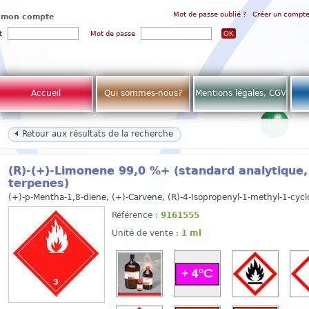
Mot de passe oublié ?
Créer un compt
 mon compte
t
Mot de passe
Accueil
Qui sommes-nous?
Mentions légales, CGV
Retour aux résultats de la recherche
(R)-(+)-Limonene 99,0 %+ (standard analytique,
terpenes)
(+)-p-Mentha-1,8-diene, (+)-Carvene, (R)-4-Isopropenyl-1-methyl-1-cyc
Référence :
9161555
Unité de vente :
1 ml