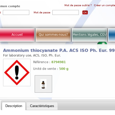
Mot de passe oublié ?
Créer un compt
 mon compte
t
Mot de passe
Accueil
Qui sommes-nous?
Mentions légales, CGV
Ammonium thiocyanate P.A. ACS ISO Ph. Eur. 9
For laboratory use, ACS, ISO, Ph. Eur.
Référence :
8794981
Unité de vente :
500 g
Description
Caractéristiques