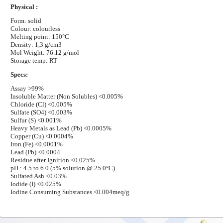
Physical :
Form: solid
Colour: colourless
Melting point: 150°C
Density: 1,3 g/cm3
Mol Weight: 76.12 g/mol
Storage temp: RT
Specs:
Assay >99%
Insoluble Matter (Non Solubles) <0.005%
Chloride (Cl) <0.005%
Sulfate (SO4) <0.003%
Sulfur (S) <0.001%
Heavy Metals as Lead (Pb) <0.0005%
Copper (Cu) <0.0004%
Iron (Fe) <0.0001%
Lead (Pb) <0.0004
Residue after Ignition <0.025%
pH : 4.5 to 6.0 (5% solution @ 25.0°C)
Sulfated Ash <0.03%
Iodide (I) <0.025%
Iodine Consuming Substances <0.004meq/g