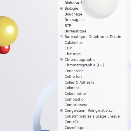
Biohazard
Biologie
Bouchage
Brossage...
BTP
Bureautique
Bureautique, Graphisme, Dessin
Calcimètre
CCM
Chirurgie
Chromatographie
Chromatographie (GC)
Cimenterie
Coffre fort
Colles & Adhésifs
Colorant
Colorimétrie
Combustion
Compresseur
Congélation, Réfrigération...
Consommables à usage unique
Contrôle
Cosmétique