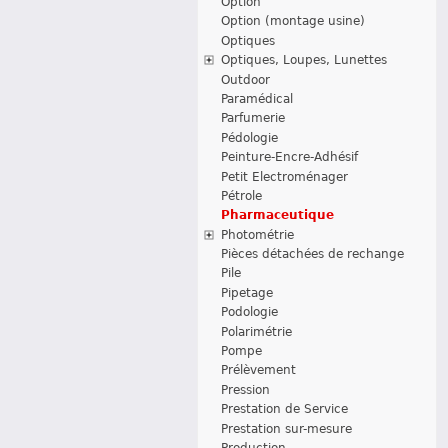
Option
Option (montage usine)
Optiques
Optiques, Loupes, Lunettes
Outdoor
Paramédical
Parfumerie
Pédologie
Peinture-Encre-Adhésif
Petit Electroménager
Pétrole
Pharmaceutique
Photométrie
Pièces détachées de rechange
Pile
Pipetage
Podologie
Polarimétrie
Pompe
Prélèvement
Pression
Prestation de Service
Prestation sur-mesure
Production