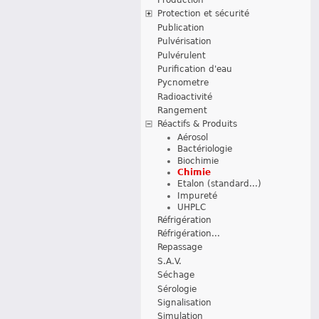
Protection et sécurité
Publication
Pulvérisation
Pulvérulent
Purification d'eau
Pycnometre
Radioactivité
Rangement
Réactifs & Produits
Aérosol
Bactériologie
Biochimie
Chimie
Etalon (standard...)
Impureté
UHPLC
Réfrigération
Réfrigération...
Repassage
S.A.V.
Séchage
Sérologie
Signalisation
Simulation