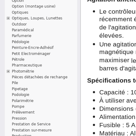
Option
Option (montage usine)
Le contrôle
Optiques
récemment é
Optiques, Loupes, Lunettes
Outdoor
de l'agitatio
Paramédical
élevées.
Parfumerie
Pédologie
Une agitatio
Peinture-Encre-Adhésif
magnétique r
Petit Electroménager
maximiser
l
Pétrole
Pharmaceutique
barres d'agi
Photométrie
Pièces détachées de rechange
Spécifications 
Pile
Pipetage
Capacité : 
Podologie
À utiliser a
Polarimétrie
Pompe
Dimensions 
Prélèvement
Alimentation
Pression
Fusible : 5 
Prestation de Service
Prestation sur-mesure
Matériau : 
Production