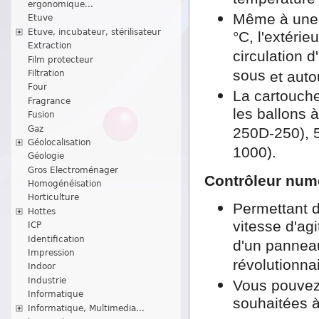
ergonomique...
Même à une t
Etuve
Etuve, incubateur, stérilisateur
°C, l'extérie
Extraction
circulation d
Film protecteur
sous
et auto
Filtration
Four
La cartouche
Fragrance
les ballons 
Fusion
Gaz
250D-250), 
Géolocalisation
1000).
Géologie
Gros Electroménager
Contrôleur num
Homogénéisation
Horticulture
Permettant d
Hottes
vitesse d'ag
ICP
Identification
d'un pannea
Impression
révolutionnair
Indoor
Industrie
Vous pouvez 
Informatique
souhaitées à
Informatique, Multimedia...