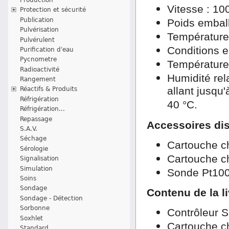
Vitesse : 100
Protection et sécurité
Publication
Poids emball
Pulvérisation
Température
Pulvérulent
Conditions 
Purification d'eau
Pycnometre
Température 
Radioactivité
Humidité re
Rangement
allant jusqu
Réactifs & Produits
Réfrigération
40 °C.
Réfrigération...
Repassage
Accessoires di
S.A.V.
Séchage
Cartouche c
Sérologie
Cartouche c
Signalisation
Simulation
Sonde Pt100 
Soins
Sondage
Contenu de la l
Sondage - Détection
Sorbonne
Contrôleur 
Soxhlet
Cartouche c
Standard