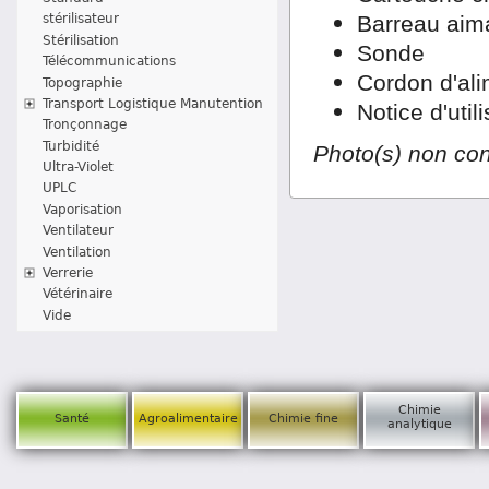
Barreau aim
stérilisateur
Stérilisation
Sonde
Télécommunications
Cordon d'ali
Topographie
Transport Logistique Manutention
Notice d'util
Tronçonnage
Turbidité
Photo(s) non con
Ultra-Violet
UPLC
Vaporisation
Ventilateur
Ventilation
Verrerie
Vétérinaire
Vide
Chimie
Santé
Agroalimentaire
Chimie fine
analytique