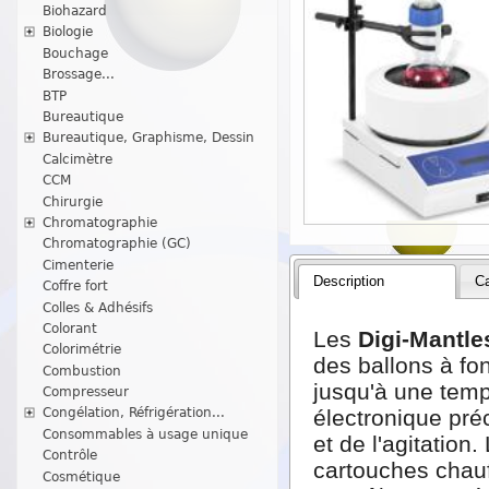
Biohazard
Biologie
Bouchage
Brossage...
BTP
Bureautique
Bureautique, Graphisme, Dessin
Calcimètre
CCM
Chirurgie
Chromatographie
Chromatographie (GC)
Cimenterie
Description
Ca
Coffre fort
Colles & Adhésifs
Colorant
Les
Digi-Mantle
Colorimétrie
des ballons à f
Combustion
jusqu'à une temp
Compresseur
électronique pré
Congélation, Réfrigération...
Consommables à usage unique
et de l'agitation
Contrôle
cartouches chauff
Cosmétique