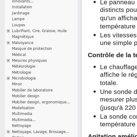
Le panneau 
innovants...
Installation
distincts pou
Jardinage
qu'un afficha
Lampe
température
Loupes
Lubrifiant, Cire, Graisse, Huile
Les vitesses
Magnétique
une simple p
Malvoyance
Masque de protection
Contrôle de la 
Médical
Mesures physiques
Le chauffage
Météorologie
Métrologie
affiche le r
Microbiologie
totale.
Miroir
Mobilier de laboratoire
Une sonde de
Mobilier design
mesurer plus
Mobilier design, ergonomique...
(jusqu'à 220
Modelisation
Multimedia
La sonde cont
Multimedia...
température 
Nettoyage
Nettoyage, Lavage, Brossage...
Agitation améli