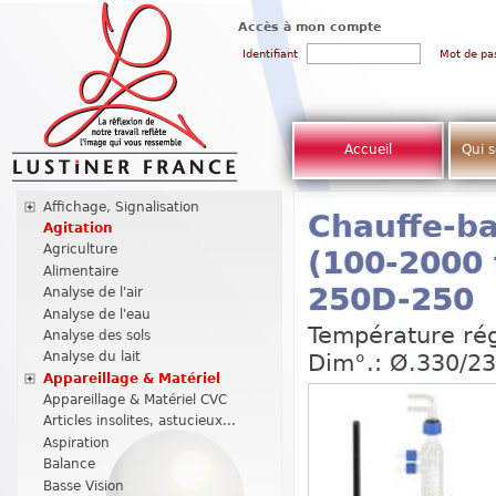
Accès à mon compte
Identifiant
Mot de pa
Accueil
Qui 
Affichage, Signalisation
Chauffe-ba
Agitation
Agriculture
(100-2000 
Alimentaire
250D-250
Analyse de l'air
Analyse de l'eau
Température rég
Analyse des sols
Analyse du lait
Dim°.: Ø.330/2
Appareillage & Matériel
Appareillage & Matériel CVC
Articles insolites, astucieux...
Aspiration
Balance
Basse Vision