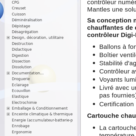
contrôleur numé
CPG
Mantles une solu
Creuset
Cuisson
Sa conception m
Déminéralisation
Dépistage
chauffantes de 
Désagrégation
contrôleur Digi
Design, décoration, utilitaire
Destruction
Ballons à fo
Didactique
Boîtier vent
Digestion
Dissection
Stabilité d'a
Dissolution
Contrôleur a
Documentation...
Voyants lumi
Droguerie
Eclairage
Livré avec u
Ecouvillon
pas fournies
Elastique
Electrochimie
Certificatio
Emballage & Conditionnement
Cartouche chau
Enceinte climatique & thermique
Energie (accumulateur-batterie-p
Enrobage
La cartouche
Ergonomie
température 