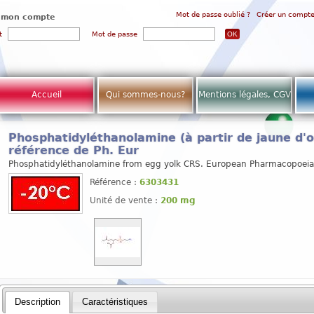
Mot de passe oublié ?
Créer un compt
 mon compte
t
Mot de passe
Accueil
Qui sommes-nous?
Mentions légales, CGV
Phosphatidyléthanolamine (à partir de jaune d'
référence de Ph. Eur
Phosphatidyléthanolamine from egg yolk CRS. European Pharmacopoeia
Référence :
6303431
Unité de vente :
200 mg
Description
Caractéristiques