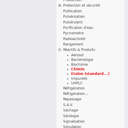
Protection et sécurité
Publication
Pulvérisation
Pulvérulent
Purification d'eau
Pycnometre
Radioactivité
Rangement
Réactifs & Produits
Aérosol
Bactériologie
Biochimie
Chimie
Etalon (standard...)
Impureté
UHPLC
Réfrigération
Réfrigération...
Repassage
S.A.V.
Séchage
Sérologie
Signalisation
Simulation