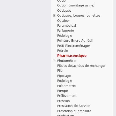
Option
Option (montage usine)
Optiques
Optiques, Loupes, Lunettes
Outdoor
Paramédical
Parfumerie
Pédologie
Peinture-Encre-Adhésif
Petit Electroménager
Pétrole
Pharmaceutique
Photométrie
Pièces détachées de rechange
Pile
Pipetage
Podologie
Polarimétrie
Pompe
Prélèvement
Pression
Prestation de Service
Prestation sur-mesure
Production