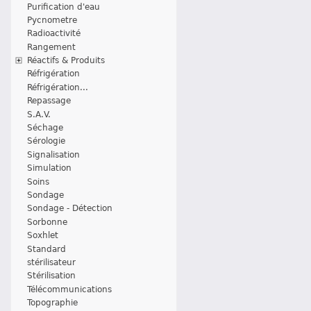
Purification d'eau
Pycnometre
Radioactivité
Rangement
Réactifs & Produits
Réfrigération
Réfrigération...
Repassage
S.A.V.
Séchage
Sérologie
Signalisation
Simulation
Soins
Sondage
Sondage - Détection
Sorbonne
Soxhlet
Standard
stérilisateur
Stérilisation
Télécommunications
Topographie