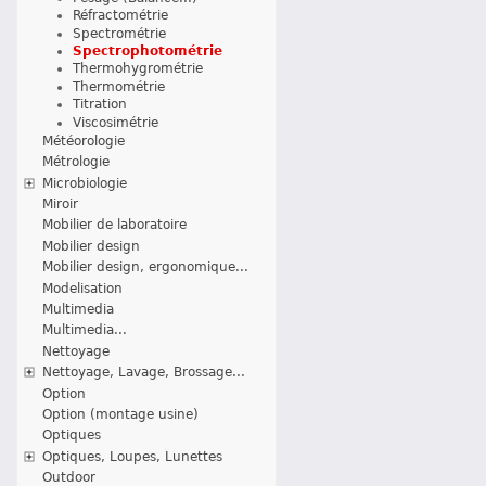
Réfractométrie
Spectrométrie
Spectrophotométrie
Thermohygrométrie
Thermométrie
Titration
Viscosimétrie
Météorologie
Métrologie
Microbiologie
Miroir
Mobilier de laboratoire
Mobilier design
Mobilier design, ergonomique...
Modelisation
Multimedia
Multimedia...
Nettoyage
Nettoyage, Lavage, Brossage...
Option
Option (montage usine)
Optiques
Optiques, Loupes, Lunettes
Outdoor