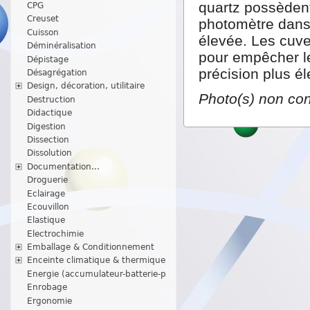
quartz possèdent
CPG
Creuset
photomètre dans 
Cuisson
élevée. Les cuve
Déminéralisation
pour empêcher le
Dépistage
précision plus é
Désagrégation
Design, décoration, utilitaire
Photo(s) non con
Destruction
Didactique
Digestion
Dissection
Dissolution
Documentation...
Droguerie
Eclairage
Ecouvillon
Elastique
Electrochimie
Emballage & Conditionnement
Enceinte climatique & thermique
Energie (accumulateur-batterie-p
Enrobage
Ergonomie