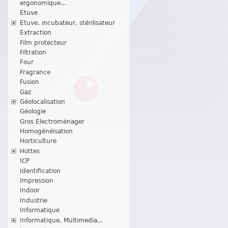
ergonomique...
Etuve
Etuve, incubateur, stérilisateur
Extraction
Film protecteur
Filtration
Four
Fragrance
Fusion
Gaz
Géolocalisation
Géologie
Gros Electroménager
Homogénéisation
Horticulture
Hottes
ICP
Identification
Impression
Indoor
Industrie
Informatique
Informatique, Multimedia...