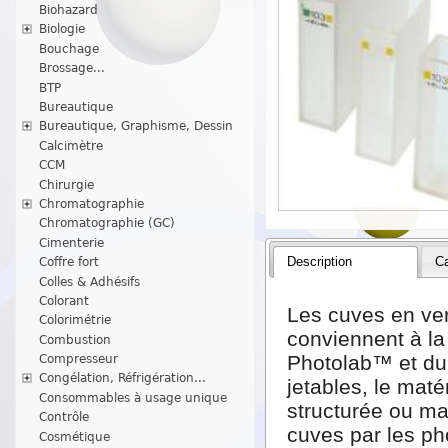
Biohazard
Biologie
Bouchage
Brossage...
BTP
Bureautique
Bureautique, Graphisme, Dessin
Calcimètre
CCM
Chirurgie
Chromatographie
Chromatographie (GC)
Cimenterie
Description
Ca
Coffre fort
Colles & Adhésifs
Colorant
Les cuves en ver
Colorimétrie
conviennent à la
Combustion
Photolab™ et du 
Compresseur
Congélation, Réfrigération...
jetables, le mat
Consommables à usage unique
structurée ou ma
Contrôle
cuves par les p
Cosmétique