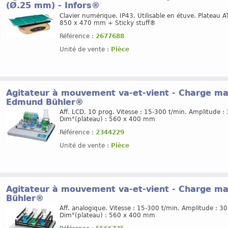
(Ø.25 mm) - Infors®
Clavier numérique. IP43. Utilisable en étuve. Plateau A
850 x 470 mm + Sticky stuff®
Référence :
2677688
Unité de vente :
Pièce
Agitateur à mouvement va-et-vient - Charge ma
Edmund Bühler®
Aff. LCD. 10 prog. Vitesse : 15-300 t/min. Amplitude 
Dim°(plateau) : 560 x 400 mm
Référence :
2344229
Unité de vente :
Pièce
Agitateur à mouvement va-et-vient - Charge m
Bühler®
Aff. analogique. Vitesse : 15-300 t/min. Amplitude : 
Dim°(plateau) : 560 x 400 mm