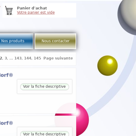
e
Panier d'achat
Votre panier est vide
Nos produits
Nous contacter
2
,
3
, ...
143
,
144
,
145
Page suivante
dorf®
Voir la fiche descriptive
dorf®
Voir la fiche descriptive