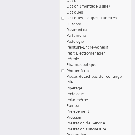
Option
Option (montage usine)
Optiques
Optiques, Loupes, Lunettes
Outdoor
Paramédical
Parfumerie
Pédologie
Peinture-Encre-Adhésif
Petit Electroménager
Pétrole
Pharmaceutique
Photométrie
Pièces détachées de rechange
Pile
Pipetage
Podologie
Polarimétrie
Pompe
Prélèvement
Pression
Prestation de Service
Prestation sur-mesure
Production