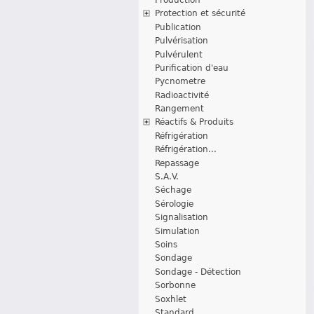
Protection et sécurité
Publication
Pulvérisation
Pulvérulent
Purification d'eau
Pycnometre
Radioactivité
Rangement
Réactifs & Produits
Réfrigération
Réfrigération...
Repassage
S.A.V.
Séchage
Sérologie
Signalisation
Simulation
Soins
Sondage
Sondage - Détection
Sorbonne
Soxhlet
Standard