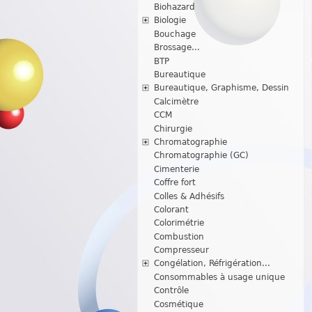
Biohazard
Biologie
Bouchage
Brossage...
BTP
Bureautique
Bureautique, Graphisme, Dessin
Calcimètre
CCM
Chirurgie
Chromatographie
Chromatographie (GC)
Cimenterie
Coffre fort
Colles & Adhésifs
Colorant
Colorimétrie
Combustion
Compresseur
Congélation, Réfrigération...
Consommables à usage unique
Contrôle
Cosmétique