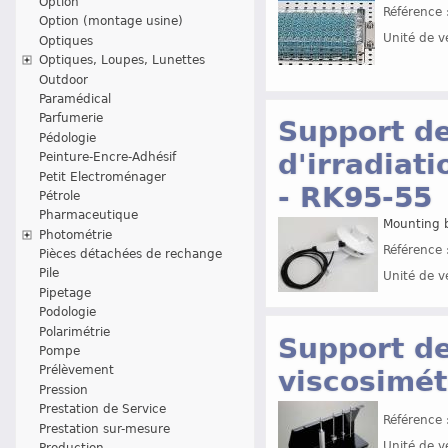
Option
Référence 
Option (montage usine)
Unité de v
Optiques
Optiques, Loupes, Lunettes
Outdoor
Paramédical
Parfumerie
Support d
Pédologie
d'irradiat
Peinture-Encre-Adhésif
Petit Electroménager
- RK95-55
Pétrole
Pharmaceutique
Mounting 
Photométrie
Référence 
Pièces détachées de rechange
Pile
Unité de v
Pipetage
Podologie
Polarimétrie
Support d
Pompe
Prélèvement
viscosimét
Pression
Prestation de Service
Référence 
Prestation sur-mesure
Unité de v
Production