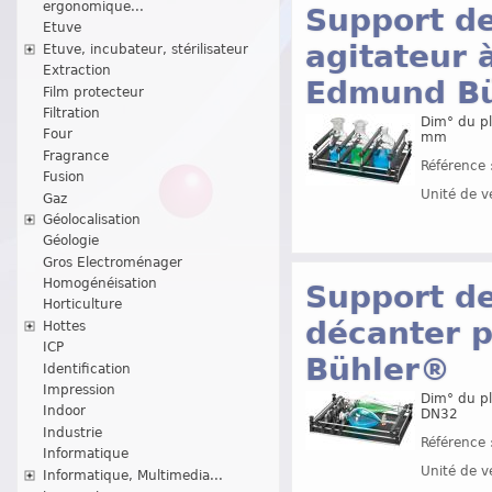
ergonomique...
Support de
Etuve
agitateur 
Etuve, incubateur, stérilisateur
Extraction
Edmund B
Film protecteur
Filtration
Dim° du p
Four
mm
Fragrance
Référence 
Fusion
Unité de v
Gaz
Géolocalisation
Géologie
Gros Electroménager
Homogénéisation
Support d
Horticulture
décanter 
Hottes
ICP
Bühler®
Identification
Impression
Dim° du pl
Indoor
DN32
Industrie
Référence 
Informatique
Unité de v
Informatique, Multimedia...