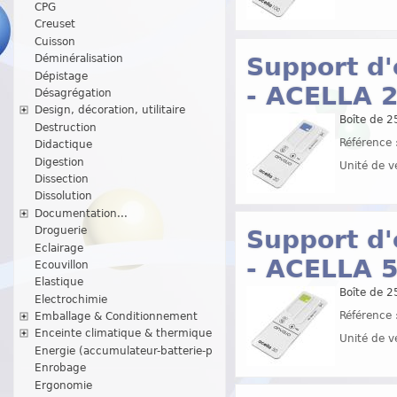
CPG
Creuset
Cuisson
Support d'
Déminéralisation
Dépistage
- ACELLA 
Désagrégation
Design, décoration, utilitaire
Boîte de 2
Destruction
Référence 
Didactique
Digestion
Unité de v
Dissection
Dissolution
Documentation...
Droguerie
Support d'
Eclairage
- ACELLA 
Ecouvillon
Elastique
Boîte de 2
Electrochimie
Référence 
Emballage & Conditionnement
Enceinte climatique & thermique
Unité de v
Energie (accumulateur-batterie-p
Enrobage
Ergonomie