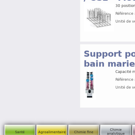
30 positio
Référence 
Unité de v
Support po
bain mari
Capacité m
Référence 
Unité de v
Chimie
Santé
Agroalimentaire
Chimie fine
analytique