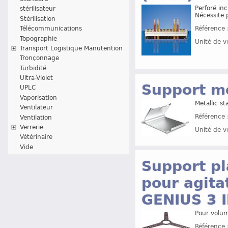
Perforé inc
stérilisateur
Nécessite 
Stérilisation
Télécommunications
Référence 
Topographie
Unité de v
Transport Logistique Manutention
Tronçonnage
Turbidité
Ultra-Violet
Support mé
UPLC
Vaporisation
Metallic s
Ventilateur
Référence 
Ventilation
Verrerie
Unité de v
Vétérinaire
Vide
Support pl
pour agita
GENIUS 3 
Pour volu
Référence 