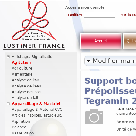
Accès à mon compte
Identifiant
Mot de pa
Accueil
Qui 
Affichage, Signalisation
Modifier ma 
Agitation
Agriculture
Alimentaire
Support bo
Analyse de l'air
Analyse de l'eau
Prépolisse
Analyse des sols
Analyse du lait
Tegramin 
Appareillage & Matériel
Peut recev
Appareillage & Matériel CVC
diamantées
Articles insolites, astucieux...
Référence 
Aspiration
Balance
Unité de v
Basse Vision