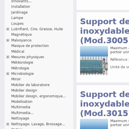
innovants...
Installation
Jardinage
Lampe
Support de
Loupes
inoxydable
Lubrifiant, Cire, Graisse, Huile
Magnétique
(Mod.3005
Malvoyance
Masque de protection
Maximum 4 
Médical
portoir uni
Mesures physiques
Référence 
Météorologie
Unité de v
Métrologie
Microbiologie
Miroir
Mobilier de laboratoire
Mobilier design
Support de
Mobilier design, ergonomique...
inoxydable
Modelisation
Multimedia
(Mod.3015
Multimedia...
Nettoyage
Maximum 6 
Nettoyage, Lavage, Brossage...
portoir uni