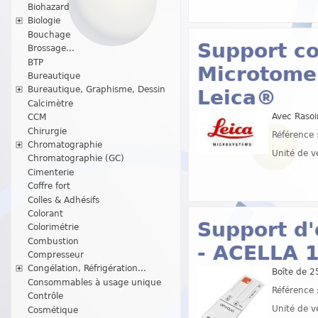
Biohazard
Biologie
Bouchage
Support c
Brossage...
BTP
Microtome
Bureautique
Bureautique, Graphisme, Dessin
Leica®
Calcimètre
Avec Rasoi
CCM
Chirurgie
Référence 
Chromatographie
Unité de v
Chromatographie (GC)
Cimenterie
Coffre fort
Colles & Adhésifs
Colorant
Support d'
Colorimétrie
Combustion
- ACELLA 
Compresseur
Congélation, Réfrigération...
Boîte de 2
Consommables à usage unique
Référence 
Contrôle
Unité de v
Cosmétique