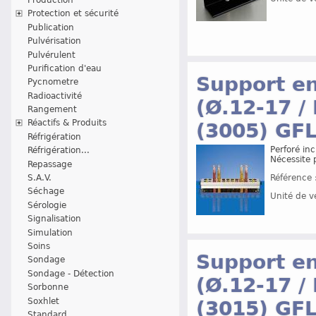
Protection et sécurité
Publication
Pulvérisation
Pulvérulent
Purification d'eau
Support en
Pycnometre
Radioactivité
(Ø.12-17 /
Rangement
Réactifs & Produits
(3005) GF
Réfrigération
Perforé inc
Réfrigération...
Nécessite 
Repassage
S.A.V.
Référence 
Séchage
Unité de v
Sérologie
Signalisation
Simulation
Soins
Support en
Sondage
Sondage - Détection
(Ø.12-17 /
Sorbonne
Soxhlet
(3015) GF
Standard