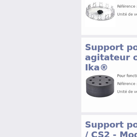
Référence 
Unité de v
Support p
agitateur 
Ika®
Pour fonct
Référence 
Unité de v
Support po
/ CS2 - M