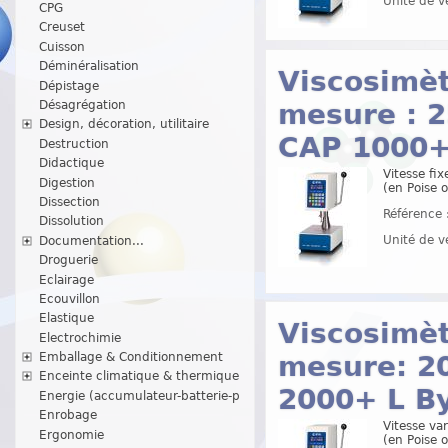
Unité de v
CPG
Creuset
Cuisson
Déminéralisation
Viscosimè
Dépistage
mesure : 2
Désagrégation
Design, décoration, utilitaire
CAP 1000+
Destruction
Didactique
Vitesse fix
Digestion
(en Poise o
Dissection
Référence 
Dissolution
Unité de v
Documentation...
Droguerie
Eclairage
Ecouvillon
Elastique
Viscosimè
Electrochimie
Emballage & Conditionnement
mesure: 20
Enceinte climatique & thermique
2000+ L B
Energie (accumulateur-batterie-p
Enrobage
Vitesse var
Ergonomie
(en Poise o