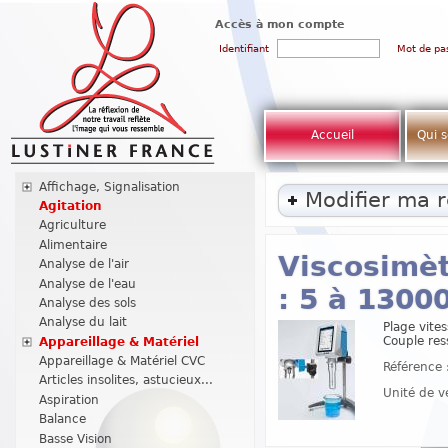
Accès à mon compte
Identifiant
Mot de pa
Accueil
Qui 
Affichage, Signalisation
Modifier ma 
Agitation
Agriculture
Alimentaire
Viscosimè
Analyse de l'air
Analyse de l'eau
: 5 à 1300
Analyse des sols
Analyse du lait
Plage vite
Couple re
Appareillage & Matériel
Appareillage & Matériel CVC
Référence 
Articles insolites, astucieux...
Unité de v
Aspiration
Balance
Basse Vision