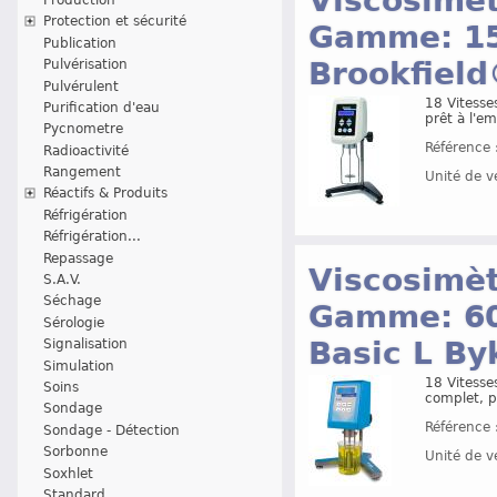
Viscosimètr
Protection et sécurité
Gamme: 15
Publication
Brookfiel
Pulvérisation
Pulvérulent
18 Vitesse
Purification d'eau
prêt à l'em
Pycnometre
Référence 
Radioactivité
Rangement
Unité de v
Réactifs & Produits
Réfrigération
Réfrigération...
Repassage
Viscosimètr
S.A.V.
Séchage
Gamme: 60
Sérologie
Basic L B
Signalisation
Simulation
18 Vitesse
Soins
complet, pr
Sondage
Référence 
Sondage - Détection
Sorbonne
Unité de v
Soxhlet
Standard