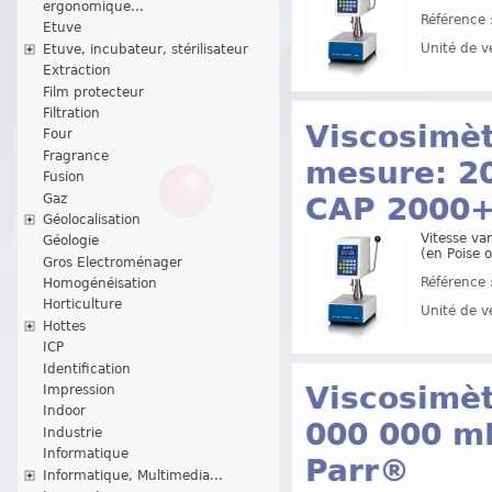
ergonomique...
Référence 
Etuve
Unité de v
Etuve, incubateur, stérilisateur
Extraction
Film protecteur
Filtration
Viscosimè
Four
Fragrance
mesure: 20
Fusion
CAP 2000+
Gaz
Géolocalisation
Vitesse var
Géologie
(en Poise o
Gros Electroménager
Référence 
Homogénéisation
Horticulture
Unité de v
Hottes
ICP
Identification
Viscosimèt
Impression
Indoor
000 000 mP
Industrie
Informatique
Parr®
Informatique, Multimedia...