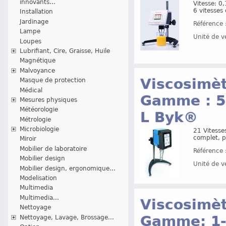
innovants...
Vitesse: 0
6 vitesses
Installation
Jardinage
Référence 
Lampe
Unité de v
Loupes
Lubrifiant, Cire, Graisse, Huile
Magnétique
Malvoyance
Viscosimètr
Masque de protection
Médical
Gamme : 5-
Mesures physiques
Météorologie
L Byk®
Métrologie
Microbiologie
21 Vitesse
complet, pr
Miroir
Mobilier de laboratoire
Référence 
Mobilier design
Unité de v
Mobilier design, ergonomique...
Modelisation
Multimedia
Multimedia...
Viscosimètr
Nettoyage
Gamme: 1-
Nettoyage, Lavage, Brossage...