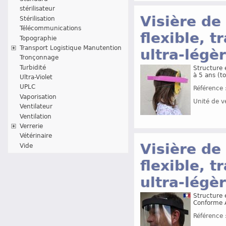
stérilisateur
Visière de
Stérilisation
Télécommunications
flexible, 
Topographie
Transport Logistique Manutention
ultra-légè
Tronçonnage
Turbidité
Structure 
à 5 ans (t
Ultra-Violet
UPLC
Référence 
Vaporisation
Unité de v
Ventilateur
Ventilation
Verrerie
Vétérinaire
Visière de
Vide
flexible, 
ultra-légè
Structure 
Conforme A
Référence 