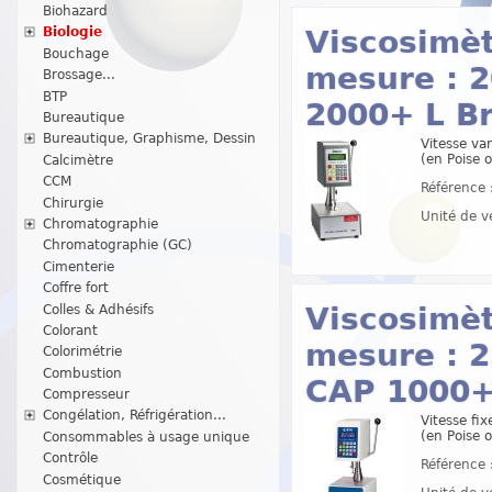
Biohazard
Viscosimè
Biologie
Bouchage
mesure : 2
Brossage...
BTP
2000+ L B
Bureautique
Bureautique, Graphisme, Dessin
Vitesse var
(en Poise o
Calcimètre
CCM
Référence 
Chirurgie
Unité de v
Chromatographie
Chromatographie (GC)
Cimenterie
Coffre fort
Viscosimè
Colles & Adhésifs
Colorant
mesure : 2
Colorimétrie
Combustion
CAP 1000+
Compresseur
Congélation, Réfrigération...
Vitesse fix
(en Poise o
Consommables à usage unique
Contrôle
Référence 
Cosmétique