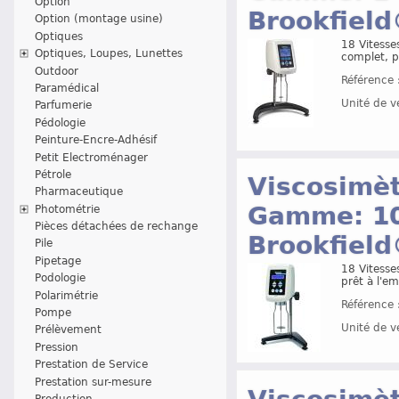
Option
Brookfiel
Option (montage usine)
Optiques
18 Vitesse
Optiques, Loupes, Lunettes
complet, pr
Outdoor
Référence 
Paramédical
Unité de v
Parfumerie
Pédologie
Peinture-Encre-Adhésif
Petit Electroménager
Pétrole
Viscosimètr
Pharmaceutique
Gamme: 10
Photométrie
Pièces détachées de rechange
Brookfiel
Pile
Pipetage
18 Vitesse
Podologie
prêt à l'em
Polarimétrie
Référence 
Pompe
Unité de v
Prélèvement
Pression
Prestation de Service
Prestation sur-mesure
Production