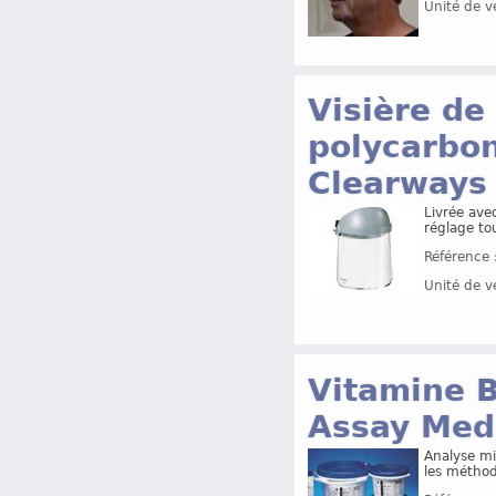
Unité de v
Visière de
polycarbon
Clearways
Livrée ave
réglage to
Référence 
Unité de v
Vitamine B
Assay Med
Analyse mi
les métho