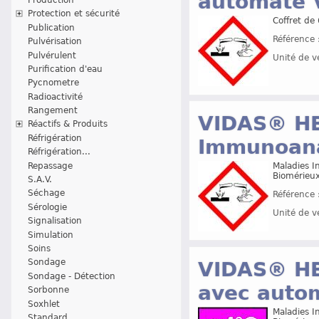
automate 
Protection et sécurité
Coffret de
Publication
Référence 
Pulvérisation
Pulvérulent
Unité de v
Purification d'eau
Pycnometre
Radioactivité
Rangement
VIDAS® HBe
Réactifs & Produits
Réfrigération
Immunoana
Réfrigération...
Repassage
Maladies In
Biomérieu
S.A.V.
Séchage
Référence 
Sérologie
Unité de v
Signalisation
Simulation
Soins
Sondage
VIDAS® HB
Sondage - Détection
avec auto
Sorbonne
Soxhlet
Maladies In
Standard