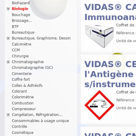
Biohazard
VIDAS® CA
Biologie
Immunoana
Bouchage
Brossage...
Coffret de
BTP
Bureautique
Référence 
Bureautique, Graphisme, Dessin
Unité de v
Calcimètre
CCM
Chirurgie
VIDAS® CE
Chromatographie
Chromatographie (GC)
l'Antigène
Cimenterie
Coffre fort
s/instrum
Colles & Adhésifs
Colorant
Coffret de
Colorimétrie
Référence 
Combustion
Unité de v
Compresseur
Congélation, Réfrigération...
Consommables à usage unique
Contrôle
Cosmétique