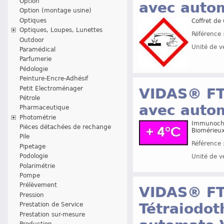
Option
avec auto
Option (montage usine)
Optiques
Coffret de
Optiques, Loupes, Lunettes
Référence 
Outdoor
Unité de v
Paramédical
Parfumerie
Pédologie
Peinture-Encre-Adhésif
Petit Electroménager
VIDAS® FT
Pétrole
avec auto
Pharmaceutique
Photométrie
Immunochim
Pièces détachées de rechange
Biomérieu
Pile
Référence 
Pipetage
Podologie
Unité de v
Polarimétrie
Pompe
Prélèvement
VIDAS® FT
Pression
Tétraiodo
Prestation de Service
Prestation sur-mesure
Production