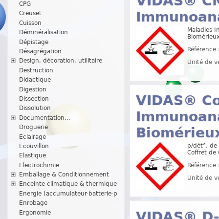
VIDAS® CMV
CPG
Immunoana
Creuset
Cuisson
Maladies I
Déminéralisation
Biomérieu
Dépistage
Référence 
Désagrégation
Design, décoration, utilitaire
Unité de v
Destruction
Didactique
Digestion
VIDAS® Cor
Dissection
Dissolution
Immunoana
Documentation...
Droguerie
Biomérieu
Eclairage
p/dét°. de
Ecouvillon
Coffret de
Elastique
Electrochimie
Référence 
Emballage & Conditionnement
Unité de v
Enceinte climatique & thermique
Energie (accumulateur-batterie-p
Enrobage
VIDAS® D-D
Ergonomie