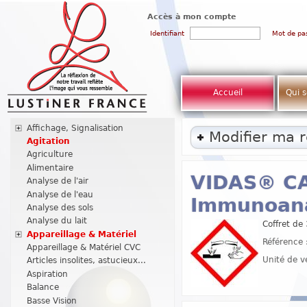
Accès à mon compte
Identifiant
Mot de pa
Accueil
Qui 
Affichage, Signalisation
Modifier ma 
Agitation
Agriculture
Alimentaire
VIDAS® CA
Analyse de l'air
Analyse de l'eau
Immunoana
Analyse des sols
Analyse du lait
Coffret de
Appareillage & Matériel
Référence 
Appareillage & Matériel CVC
Unité de v
Articles insolites, astucieux...
Aspiration
Balance
Basse Vision