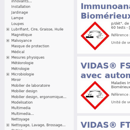
innovants...
Immunoana
Installation
Jardinage
Biomérieu
Lampe
p/dét°. de
Loupes
60 tests -
Lubrifiant, Cire, Graisse, Huile
Magnétique
Référence 
Malvoyance
Unité de v
Masque de protection
Médical
Mesures physiques
VIDAS® FS
Météorologie
Métrologie
avec auto
Microbiologie
Miroir
Maladies In
Mobilier de laboratoire
Biomérieu
Mobilier design
Référence 
Mobilier design, ergonomique...
Unité de v
Modelisation
Multimedia
Multimedia...
Nettoyage
VIDAS® FT
Nettoyage, Lavage, Brossage...