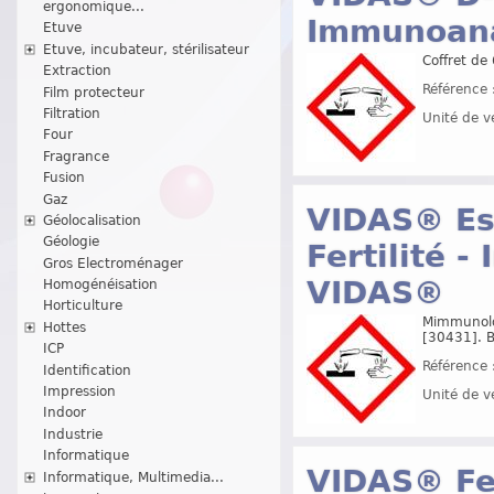
ergonomique...
Immunoana
Etuve
Etuve, incubateur, stérilisateur
Coffret de
Extraction
Référence 
Film protecteur
Filtration
Unité de v
Four
Fragrance
Fusion
Gaz
VIDAS® Est
Géolocalisation
Géologie
Fertilité 
Gros Electroménager
VIDAS®
Homogénéisation
Horticulture
Mimmunolog
Hottes
[30431]. 
ICP
Référence 
Identification
Impression
Unité de v
Indoor
Industrie
Informatique
VIDAS® Fer
Informatique, Multimedia...