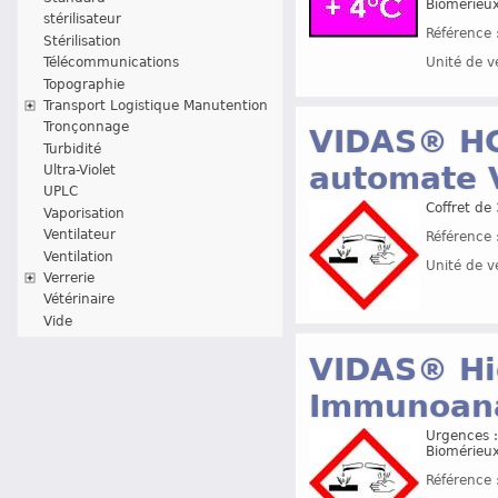
Biomérieu
stérilisateur
Référence 
Stérilisation
Unité de v
Télécommunications
Topographie
Transport Logistique Manutention
Tronçonnage
VIDAS® HC
Turbidité
automate 
Ultra-Violet
UPLC
Coffret de
Vaporisation
Ventilateur
Référence 
Ventilation
Unité de v
Verrerie
Vétérinaire
Vide
VIDAS® Hig
Immunoana
Urgences :
Biomérieu
Référence 