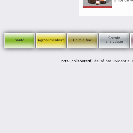
Unité de v
Chimie
Santé
Agroalimentaire
Chimie fine
analytique
Portail collaboratif
Réalisé par Ovidentia,