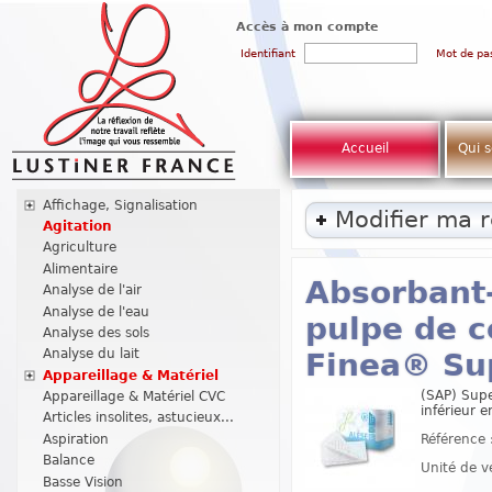
Accès à mon compte
Identifiant
Mot de pa
Accueil
Qui 
Affichage, Signalisation
Modifier ma 
Agitation
Agriculture
Alimentaire
Absorbant-
Analyse de l'air
Analyse de l'eau
pulpe de c
Analyse des sols
Analyse du lait
Finea® Su
Appareillage & Matériel
(SAP) Supe
Appareillage & Matériel CVC
inférieur 
Articles insolites, astucieux...
Référence 
Aspiration
Balance
Unité de v
Basse Vision