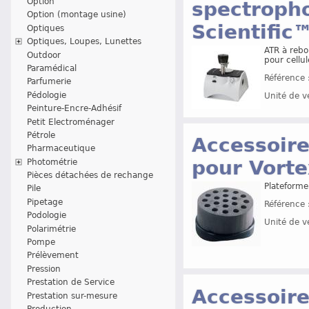
Option
spectroph
Option (montage usine)
Scientific
Optiques
Optiques, Loupes, Lunettes
ATR à rebo
Outdoor
pour cellu
Paramédical
Référence 
Parfumerie
Pédologie
Unité de v
Peinture-Encre-Adhésif
Petit Electroménager
Pétrole
Accessoire
Pharmaceutique
pour Vorte
Photométrie
Pièces détachées de rechange
Plateforme
Pile
Pipetage
Référence 
Podologie
Unité de v
Polarimétrie
Pompe
Prélèvement
Pression
Prestation de Service
Accessoire
Prestation sur-mesure
Production