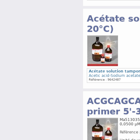
Acétate so
20°C)
Acétate solution tampon
Acetic acid-Sodium acetate
Référence : 9642487
ACGCAGCA
primer 5'-3
Ma51303599
0,0500 µM
Référence 