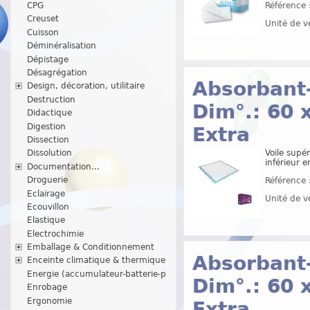
CPG
Référence 
Creuset
Unité de v
Cuisson
Déminéralisation
Dépistage
Désagrégation
Absorbant
Design, décoration, utilitaire
Destruction
Dim°.: 60 
Didactique
Digestion
Extra
Dissection
Voile supér
Dissolution
inférieur 
Documentation...
Droguerie
Référence 
Eclairage
Unité de v
Ecouvillon
Elastique
Electrochimie
Emballage & Conditionnement
Absorbant
Enceinte climatique & thermique
Energie (accumulateur-batterie-p
Dim°.: 60 
Enrobage
Ergonomie
Extra