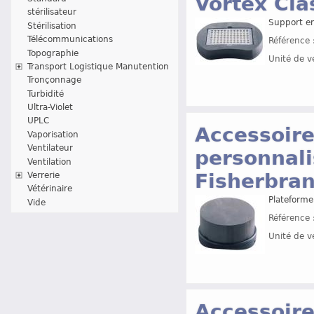
Vortex Cla
stérilisateur
Support en
Stérilisation
Télécommunications
Référence 
Topographie
Unité de v
Transport Logistique Manutention
Tronçonnage
Turbidité
Ultra-Violet
UPLC
Accessoir
Vaporisation
Ventilateur
personnali
Ventilation
Fisherbra
Verrerie
Vétérinaire
Plateforme
Vide
Référence 
Unité de v
Accessoire