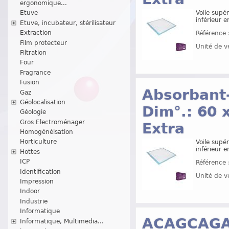
ergonomique...
Voile supér
Etuve
inférieur 
Etuve, incubateur, stérilisateur
Extraction
Référence 
Film protecteur
Unité de v
Filtration
Four
Fragrance
Fusion
Absorbant
Gaz
Géolocalisation
Dim°.: 60 
Géologie
Gros Electroménager
Extra
Homogénéisation
Horticulture
Voile supér
inférieur 
Hottes
ICP
Référence 
Identification
Unité de v
Impression
Indoor
Industrie
Informatique
ACAGCAGA
Informatique, Multimedia...