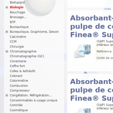
Biohazard
Biologie
Bouchage
Absorbant-
Brossage...
BTP
pulpe de c
Bureautique
Bureautique, Graphisme, Dessin
Finea® Su
Calcimètre
(SAP) Supe
CCM
inférieur 
Chirurgie
Chromatographie
Référence 
Chromatographie (GC)
Unité de v
Cimenterie
Coffre fort
Colles & Adhésifs
Colorant
Absorbant-
Colorimétrie
Combustion
pulpe de c
Compresseur
Congélation, Réfrigération...
Finea® Su
Consommables à usage unique
(SAP) Supe
Contrôle
inférieur 
Cosmétique