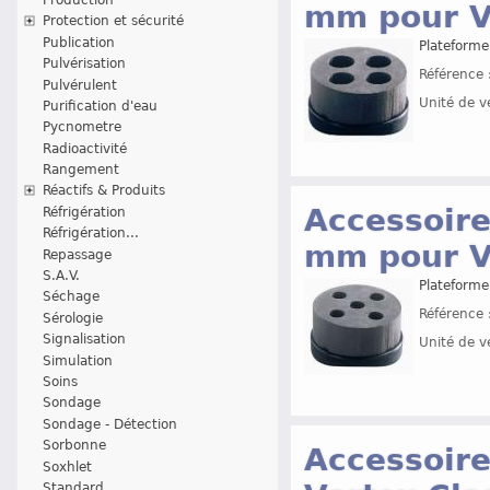
mm pour V
Protection et sécurité
Publication
Plateforme
Pulvérisation
Référence 
Pulvérulent
Unité de v
Purification d'eau
Pycnometre
Radioactivité
Rangement
Réactifs & Produits
Accessoire
Réfrigération
Réfrigération...
mm pour V
Repassage
S.A.V.
Plateforme
Séchage
Référence 
Sérologie
Signalisation
Unité de v
Simulation
Soins
Sondage
Sondage - Détection
Sorbonne
Accessoir
Soxhlet
Standard