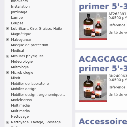
innovants...
primer 5'-3
Installation
Jardinage
AF268391 R
Lampe
0,0500 µM
Loupes
Référence 
Lubrifiant, Cire, Graisse, Huile
Unité de v
Magnétique
Malvoyance
Masque de protection
Médical
Mesures physiques
ACAGCAGC
Météorologie
primer 5'-3
Métrologie
Microbiologie
DN240063 R
Miroir
0,0500 µM
Mobilier de laboratoire
Référence 
Mobilier design
Mobilier design, ergonomique...
Unité de v
Modelisation
Multimedia
Multimedia...
Nettoyage
Accessoire
Nettoyage, Lavage, Brossage...