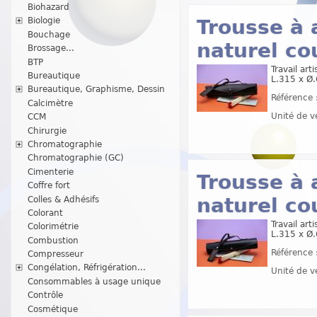
Biohazard
Trousse à 
Biologie
Bouchage
naturel co
Brossage...
BTP
Travail art
Bureautique
L.315 x Ø
Bureautique, Graphisme, Dessin
Référence 
Calcimètre
Unité de v
CCM
Chirurgie
Chromatographie
Chromatographie (GC)
Cimenterie
Trousse à 
Coffre fort
naturel co
Colles & Adhésifs
Colorant
Travail art
Colorimétrie
L.315 x Ø
Combustion
Référence 
Compresseur
Congélation, Réfrigération...
Unité de v
Consommables à usage unique
Contrôle
Cosmétique