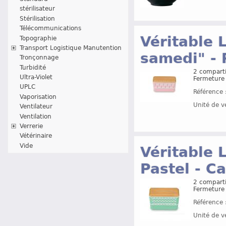
stérilisateur
Stérilisation
Télécommunications
Véritable 
Topographie
Transport Logistique Manutention
samedi" - 
Tronçonnage
Turbidité
2 comparti
Ultra-Violet
Fermeture 
UPLC
Référence 
Vaporisation
Unité de v
Ventilateur
Ventilation
Verrerie
Vétérinaire
Vide
Véritable 
Pastel - C
2 comparti
Fermeture 
Référence 
Unité de v