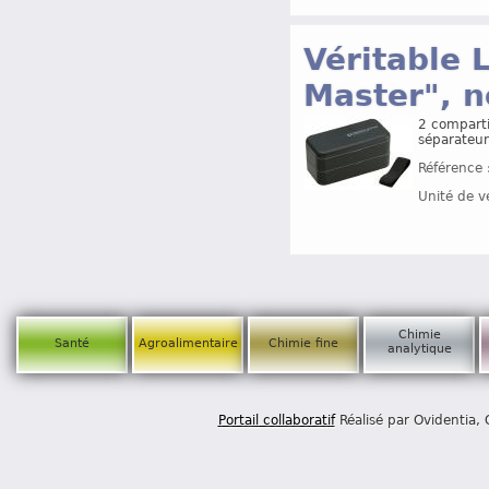
Véritable
Master", n
2 comparti
séparateur
Référence 
Unité de v
Chimie
Santé
Agroalimentaire
Chimie fine
analytique
Portail collaboratif
Réalisé par Ovidentia,