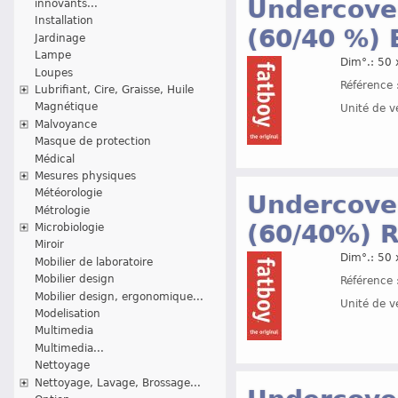
Undercover
innovants...
Installation
(60/40 %) 
Jardinage
Lampe
Dim°.: 50 
Loupes
Référence 
Lubrifiant, Cire, Graisse, Huile
Magnétique
Unité de v
Malvoyance
Masque de protection
Médical
Mesures physiques
Météorologie
Undercover
Métrologie
(60/40%) 
Microbiologie
Miroir
Dim°.: 50 
Mobilier de laboratoire
Mobilier design
Référence 
Mobilier design, ergonomique...
Unité de v
Modelisation
Multimedia
Multimedia...
Nettoyage
Nettoyage, Lavage, Brossage...