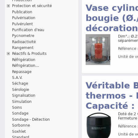
Vase cylin
Protection et sécurité
Publication
bougie (Ø.
Pulvérisation
Pulvérulent
décoration
Purification d'eau
Pycnometre
Dim°.: Ø.
séparémen
Radioactivité
Rangement
Référence 
Réactifs & Produits
Unité de v
Réfrigération
Réfrigération...
Repassage
S.A.V.
Véritable 
Séchage
Sérologie
thermos - 
Signalisation
Simulation
Capacité :
Soins
Sondage
Doté de 2
Fermeture 
Sondage - Détection
Sorbonne
Référence 
Soxhlet
Unité de v
Standard