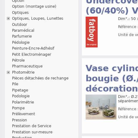
Undercover
Option
Option (montage usine)
(60/40%) V
Optiques
Optiques, Loupes, Lunettes
Dim°.: 50 
Outdoor
Référence 
Paramédical
Unité de v
Parfumerie
Pédologie
Peinture-Encre-Adhésif
Petit Electroménager
Pétrole
Vase cylin
Pharmaceutique
Photométrie
bougie (Ø.
Pièces détachées de rechange
Pile
décoration
Pipetage
Podologie
Dim°.: Ø.
séparémen
Polarimétrie
Pompe
Référence 
Prélèvement
Unité de v
Pression
Prestation de Service
Prestation sur-mesure
Production