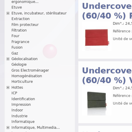
ergonomique...
Undercover
Etuve
(60/40 %)
Etuve, incubateur, stérilisateur
Extraction
Dim°.: 24,
Film protecteur
Filtration
Référence 
Four
Unité de v
Fragrance
Fusion
Gaz
Géolocalisation
Géologie
Undercover
Gros Electroménager
Homogénéisation
(60/40 %) 
Horticulture
Hottes
Dim°.: 24,
ICP
Référence 
Identification
Unité de v
Impression
Indoor
Industrie
Informatique
Informatique, Multimedia...