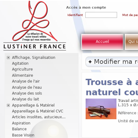
Accès à mon compte
Identifiant
Mot de pa
Accueil
Qui 
Affichage, Signalisation
Modifier ma 
Agitation
Agriculture
Alimentaire
Trousse à 
Analyse de l'air
Analyse de l'eau
naturel co
Analyse des sols
Analyse du lait
Travail art
L.315 x Ø
Appareillage & Matériel
Appareillage & Matériel CVC
Référence 
Articles insolites, astucieux...
Unité de v
Aspiration
Balance
Basse Vision