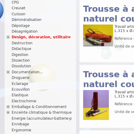
CPG
Trousse à 
Creuset
Cuisson
naturel co
Déminéralisation
Dépistage
Travail art
L.315 x Ø
Désagrégation
Design, décoration, utilitaire
Référence 
Destruction
Unité de v
Didactique
Digestion
Dissection
Dissolution
Trousse à 
Documentation...
Droguerie
naturel co
Eclairage
Ecouvillon
Travail art
Elastique
L.315 x Ø
Electrochimie
Référence 
Emballage & Conditionnement
Unité de v
Enceinte climatique & thermique
Energie (accumulateur-batterie-p
Enrobage
Ergonomie