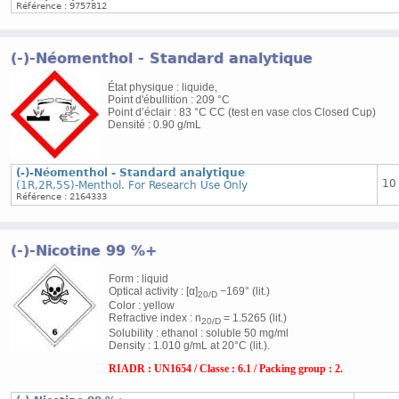
Référence : 9757812
(-)-Néomenthol - Standard analytique
État physique : liquide,
Point d'ébullition : 209 °C
Point d’éclair : 83 °C CC (test en vase clos Closed Cup)
Densité : 0.90 g/mL
(-)-Néomenthol - Standard analytique
10
(1R,2R,5S)-Menthol. For Research Use Only
Référence : 2164333
(-)-Nicotine 99 %+
Form : liquid
Optical activity : [α]
−169° (lit.)
20/D
Color : yellow
Refractive index : n
= 1.5265 (lit.)
20/D
Solubility : ethanol : soluble 50 mg/ml
Density : 1.010 g/mL at 20°C (lit.).
RIADR : UN1654 / Classe : 6.1 / Packing group : 2.