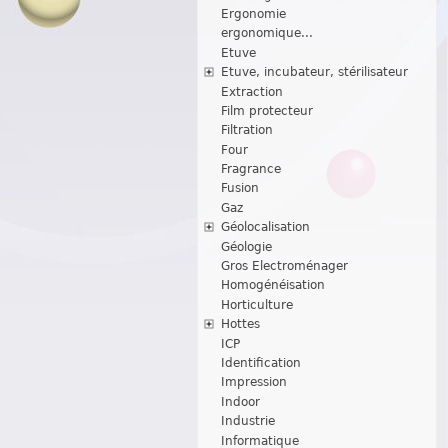
Ergonomie
ergonomique...
Etuve
Etuve, incubateur, stérilisateur
Extraction
Film protecteur
Filtration
Four
Fragrance
Fusion
Gaz
Géolocalisation
Géologie
Gros Electroménager
Homogénéisation
Horticulture
Hottes
ICP
Identification
Impression
Indoor
Industrie
Informatique