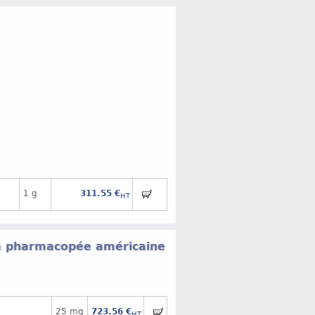
1 g
311.55 €
HT
la pharmacopée américaine
25 mg
723.56 €
HT