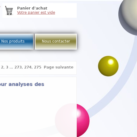
e
Panier d'achat
Votre panier est vide
Nos produits
Nous contacter
,
2
,
3
...
273
,
274
,
275
Page suivante
our analyses des