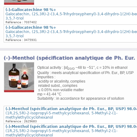
(-)-Gallocatechine 98 %+
Galocatechin, (2S,3R)-2-(3,4,5-Trihydroxyphenyl)-3,4-dihydro-1(2H)-b
3,5,7-triol
Référence : 7037402
(-)-Gallocatechine 98 %+
Galocatechin, (2S,3R)-2-(3,4,5-Trihydroxyphenyl)-3,4-dihydro-1(2H)-b
3,5,7-triol
Référence : 3475931
(-)-Menthol (spécification analytique de Ph. Eur
Optical activity : [α]
−48 to −51°, c = 10% in ethanol
20/D
Quality : meets analytical specification of Ph. Eur., BP, USP
Impurities :
acidity or alcalinity, complies
related subst., complies
≤ 0.05% non-volatile matter
mp = 41-44 °C
Suitability : in accordance for appearance of solution
(-)-Menthol (spécification analytique de Ph. Eur., BP, USP) 98.0
(1R,2S,5R)-2-Isopropyl-5-methylcyclohexanol, 5-Methyl-2-(1-
methylethyl)cyclohexanol
Référence : 2629683
(-)-Menthol (spécification analytique de Ph. Eur., BP, USP) 98.0
(1R,2S,5R)-2-Isopropyl-5-methylcyclohexanol, 5-Methyl-2-(1-
methylethyl)cyclohexanol