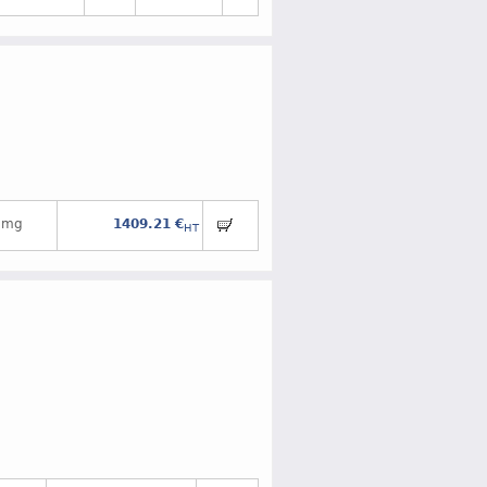
 mg
1409.21 €
HT