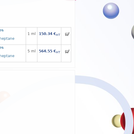
es
1 ml
150.34 €
HT
]heptane
es
5 ml
564.55 €
HT
]heptane