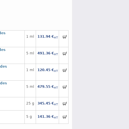
des
1 ml
131.94 €
HT
des
5 ml
491.36 €
HT
 des
1 ml
120.45 €
HT
 des
5 ml
479.55 €
HT
25 g
345.45 €
HT
5 g
141.36 €
HT