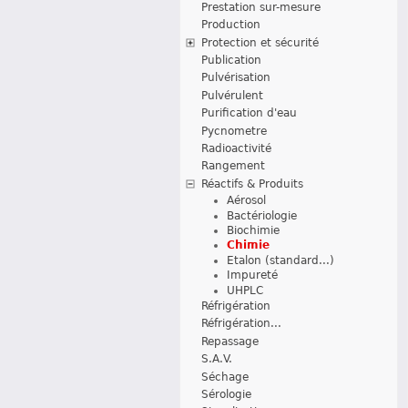
Prestation sur-mesure
Production
Protection et sécurité
Publication
Pulvérisation
Pulvérulent
Purification d'eau
Pycnometre
Radioactivité
Rangement
Réactifs & Produits
Aérosol
Bactériologie
Biochimie
Chimie
Etalon (standard...)
Impureté
UHPLC
Réfrigération
Réfrigération...
Repassage
S.A.V.
Séchage
Sérologie