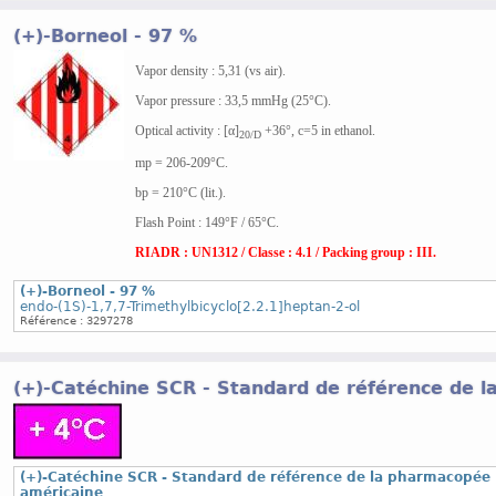
(+)-Borneol - 97 %
Vapor density : 5,31 (vs air).
Vapor pressure : 33,5 mmHg (25°C).
Optical activity : [α]
+36°, c=5 in ethanol.
20/D
mp = 206-209°C.
bp = 210°C (lit.).
Flash Point : 149°F / 65°C.
RIADR : UN1312 / Classe : 4.1 / Packing group : III.
(+)-Borneol - 97 %
endo-(1S)-1,7,7-Trimethylbicyclo[2.2.1]heptan-2-ol
Référence : 3297278
(+)-Catéchine SCR - Standard de référence de 
(+)-Catéchine SCR - Standard de référence de la pharmacopée
américaine