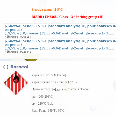
Storage temp. : 2-8°C
RIADR : UN2368 / Classe : 3 / Packing group : III.
(-)-beta-Pinene 98,5 %+ (standard analytique, pour analyses d
terpenes)
(1S,5S)-2(10)-Pinene, (1S,5S)-6,6-Dimethyl-2-methylenebicyclo[3.1.1
Référence : 8268154
(-)-beta-Pinene 98,5 %+ (standard analytique, pour analyses d
terpenes)
(1S,5S)-2(10)-Pinene, (1S,5S)-6,6-Dimethyl-2-methylenebicyclo[3.1.1
Référence : 9028442
(-)-Borneol - -
Vapor density : 5,31 (vs air).
Vapor pressure : 33,5 mmHg (25°C).
Optical activity : [α]
-35,3°, c=5 in ethanol.
20/D
mp = 206-208°C.
bp = 210°C (lit.).
Flash Point : 149°F / 65°C.