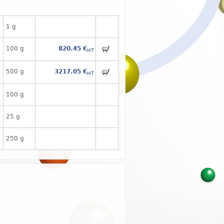
1 g
100 g
820.45 €
HT
500 g
3217.05 €
HT
100 g
25 g
250 g