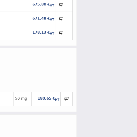
675.80 €
HT
671.48 €
HT
178.13 €
HT
50 mg
180.65 €
HT