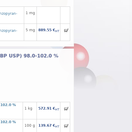
1 mg
enzopyran-
5 mg
889.55 €
enzopyran-
HT
. BP USP) 98.0-102.0 %
-102.0 %
1 kg
572.91 €
HT
-102.0 %
100 g
139.67 €
HT