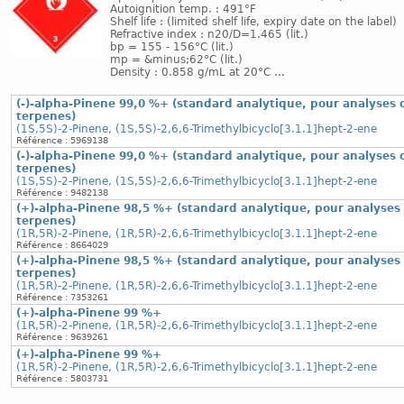
Autoignition temp. : 491°F
Shelf life : (limited shelf life, expiry date on the label)
Refractive index : n20/D=1.465 (lit.)
bp = 155 - 156°C (lit.)
mp = &minus;62°C (lit.)
Density : 0.858 g/mL at 20°C ...
(-)-alpha-Pinene 99,0 %+ (standard analytique, pour analyses 
terpenes)
(1S,5S)-2-Pinene, (1S,5S)-2,6,6-Trimethylbicyclo[3.1.1]hept-2-ene
Référence : 5969138
(-)-alpha-Pinene 99,0 %+ (standard analytique, pour analyses 
terpenes)
(1S,5S)-2-Pinene, (1S,5S)-2,6,6-Trimethylbicyclo[3.1.1]hept-2-ene
Référence : 9482138
(+)-alpha-Pinene 98,5 %+ (standard analytique, pour analyses
terpenes)
(1R,5R)-2-Pinene, (1R,5R)-2,6,6-Trimethylbicyclo[3.1.1]hept-2-ene
Référence : 8664029
(+)-alpha-Pinene 98,5 %+ (standard analytique, pour analyses
terpenes)
(1R,5R)-2-Pinene, (1R,5R)-2,6,6-Trimethylbicyclo[3.1.1]hept-2-ene
Référence : 7353261
(+)-alpha-Pinene 99 %+
(1R,5R)-2-Pinene, (1R,5R)-2,6,6-Trimethylbicyclo[3.1.1]hept-2-ene
Référence : 9639261
(+)-alpha-Pinene 99 %+
(1R,5R)-2-Pinene, (1R,5R)-2,6,6-Trimethylbicyclo[3.1.1]hept-2-ene
Référence : 5803731