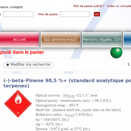
Mot de passe oublié ?
Créer un compt
 mon compte
t
Mot de passe
Accueil
Qui sommes-nous?
Mentions légales, CGV
ajouté dans le panier
1
Modifier ma recherche
(-)-beta-Pinene 98,5 %+ (standard analytique p
terpenes)
Optical activity : [α]
+22 ± 1°, neat
20/D
Optical purity : enantiomeric ratio: ≥ 98:2 (GC)
Autoignition temp. : 491°F
Shelf life : (limited shelf life, expiry date on the label)
Refractive index : n
=1.478 (lit.)
20/D
bp = 164-165°C (lit.)
mp = −62°C (lit.)
Density : 0.872 g/mL at 25°C (lit.).