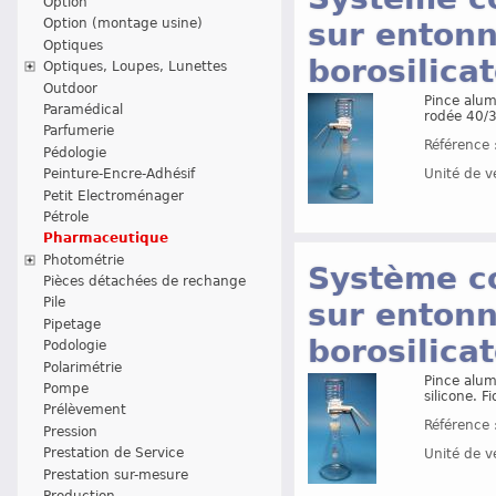
Option
Option (montage usine)
sur entonn
Optiques
borosilica
Optiques, Loupes, Lunettes
Outdoor
Pince alum
Paramédical
rodée 40/35
Parfumerie
Référence 
Pédologie
Peinture-Encre-Adhésif
Unité de v
Petit Electroménager
Pétrole
Pharmaceutique
Photométrie
Système co
Pièces détachées de rechange
Pile
sur entonn
Pipetage
borosilica
Podologie
Polarimétrie
Pince alum
Pompe
silicone. Fi
Prélèvement
Référence 
Pression
Prestation de Service
Unité de v
Prestation sur-mesure
Production