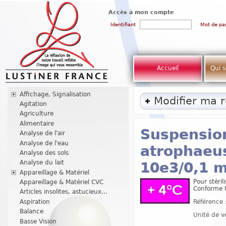
Accès à mon compte
Identifiant
Mot de pa
Accueil
Qui 
Affichage, Signalisation
Modifier ma 
Agitation
Agriculture
Alimentaire
Suspension
Analyse de l'air
Analyse de l'eau
atrophaeus
Analyse des sols
Analyse du lait
10e3/0,1 m
Appareillage & Matériel
Pour stéril
Appareillage & Matériel CVC
Conforme 
Articles insolites, astucieux...
Référence 
Aspiration
Balance
Unité de v
Basse Vision