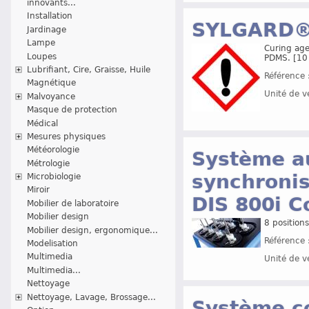
innovants...
Installation
SYLGARD®
Jardinage
Lampe
Curing age
Loupes
PDMS. [10 
Lubrifiant, Cire, Graisse, Huile
Référence 
Magnétique
Unité de v
Malvoyance
Masque de protection
Médical
Mesures physiques
Météorologie
Système a
Métrologie
synchronis
Microbiologie
Miroir
DIS 800i 
Mobilier de laboratoire
Mobilier design
8 positions
Mobilier design, ergonomique...
Référence 
Modelisation
Multimedia
Unité de v
Multimedia...
Nettoyage
Nettoyage, Lavage, Brossage...
Système co