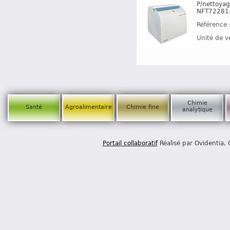
P/nettoyag
NFT72281. 
Référence 
Unité de v
Chimie
Santé
Agroalimentaire
Chimie fine
analytique
Portail collaboratif
Réalisé par Ovidentia,