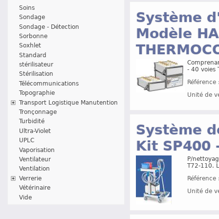
Soins
Système d'
Sondage
Sondage - Détection
Modèle HA
Sorbonne
THERMOCO
Soxhlet
Standard
Comprenan
stérilisateur
- 40 voies
Stérilisation
Référence 
Télécommunications
Topographie
Unité de v
Transport Logistique Manutention
Tronçonnage
Turbidité
Système de
Ultra-Violet
UPLC
Kit SP400
Vaporisation
P/nettoyag
Ventilateur
T72-110. L
Ventilation
Verrerie
Référence 
Vétérinaire
Unité de v
Vide