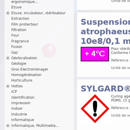
Unité de v
ergonomique...
Etuve
Etuve, incubateur, stérilisateur
Extraction
Suspension
Film protecteur
atrophaeus
Filtration
Four
10e8/0,1 m
Fragrance
Fusion
Pour stéril
Gaz
Conforme 
Géolocalisation
Référence 
Géologie
Unité de v
Gros Electroménager
Homogénéisation
Horticulture
SYLGARD®
Hottes
ICP
Curing age
Identification
PDMS. [5 g
Impression
Référence 
Indoor
Industrie
Unité de v
Informatique
Informatique, Multimedia...