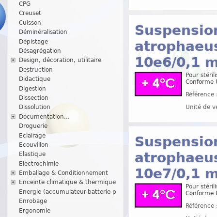
CPG
Creuset
Cuisson
Suspension
Déminéralisation
Dépistage
atrophaeus
Désagrégation
10e6/0,1 m
Design, décoration, utilitaire
Destruction
Pour stéril
Didactique
Conforme 
Digestion
Référence 
Dissection
Unité de v
Dissolution
Documentation...
Droguerie
Eclairage
Suspension
Ecouvillon
atrophaeus
Elastique
Electrochimie
10e7/0,1 m
Emballage & Conditionnement
Enceinte climatique & thermique
Pour stéril
Energie (accumulateur-batterie-p
Conforme 
Enrobage
Référence 
Ergonomie