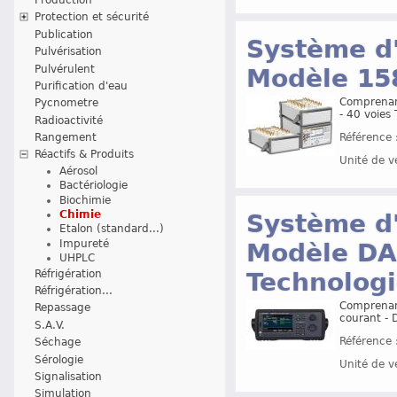
Protection et sécurité
Publication
Système d'
Pulvérisation
Pulvérulent
Modèle 15
Purification d'eau
Comprenan
Pycnometre
- 40 voies
Radioactivité
Référence 
Rangement
Réactifs & Produits
Unité de v
Aérosol
Bactériologie
Biochimie
Chimie
Système d'
Etalon (standard...)
Impureté
Modèle DA
UHPLC
Réfrigération
Technolog
Réfrigération...
Comprenant
Repassage
courant -
S.A.V.
Référence 
Séchage
Sérologie
Unité de v
Signalisation
Simulation