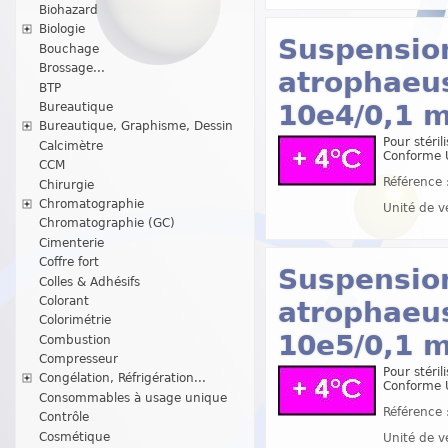
Biohazard
Biologie
Suspension
Bouchage
Brossage...
atrophaeus
BTP
10e4/0,1 m
Bureautique
Bureautique, Graphisme, Dessin
Pour stéril
Calcimètre
Conforme 
CCM
Référence 
Chirurgie
Chromatographie
Unité de v
Chromatographie (GC)
Cimenterie
Coffre fort
Suspension
Colles & Adhésifs
Colorant
atrophaeus
Colorimétrie
10e5/0,1 m
Combustion
Compresseur
Pour stéril
Congélation, Réfrigération...
Conforme 
Consommables à usage unique
Référence 
Contrôle
Cosmétique
Unité de v