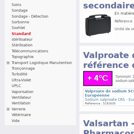
secondair
Soins
Sondage
En matière
Sondage - Détection
Référence 
Sorbonne
Soxhlet
Unité de v
Standard
stérilisateur
Stérilisation
Télécommunications
Valproate 
Topographie
référence
Transport Logistique Manutention
Tronçonnage
Turbidité
Synonym: 2
Ultra-Violet
sodium salt
UPLC
Valproate de sodium SC
Vaporisation
Européenne
Ventilateur
Sodium valproate CRS - Eu
Ventilation
Référence : 5191635
Verrerie
Vétérinaire
Valsartan 
Vide
Pharmacop