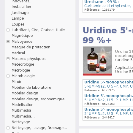
innovants...
Urethane - 99 %+
Carbamic acid ethyl ester,
Installation
Référence : 1289179
Jardinage
Lampe
Loupes
Uridine 5'
Lubrifiant, Cire, Graisse, Huile
Magnétique
99 %+
Malvoyance
Masque de protection
Uridine 5
Médical
decarboxy
Mesures physiques
(uridine 
Météorologie
Applicatio
Métrologie
Uridine 5
Microbiologie
Miroir
Uridine 5'-monophospha
5'-UMP-Na2, U 5'-P, UMP, Ur
Mobilier de laboratoire
Référence : 6175975
Mobilier design
Uridine 5'-monophospha
Mobilier design, ergonomique...
5'-UMP-Na2, U 5'-P, UMP, Ur
Référence : 5527153
Modelisation
Uridine 5'-monophospha
Multimedia
5'-UMP-Na2, U 5'-P, UMP, Ur
Multimedia...
Référence : 2443417
Nettoyage
Nettoyage, Lavage, Brossage...