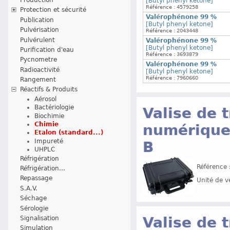
[Butyl phenyl ketone]
Référence : 4579258
Protection et sécurité
Valérophénone 99 %
Publication
[Butyl phenyl ketone]
Pulvérisation
Référence : 2043448
Pulvérulent
Valérophénone 99 %
[Butyl phenyl ketone]
Purification d'eau
Référence : 3693879
Pycnometre
Valérophénone 99 %
Radioactivité
[Butyl phenyl ketone]
Référence : 7960660
Rangement
Réactifs & Produits
Aérosol
Bactériologie
Valise de 
Biochimie
Chimie
numérique
Etalon (standard...)
Impureté
B
UHPLC
Réfrigération
Référence 
Réfrigération...
Repassage
Unité de v
S.A.V.
Séchage
Sérologie
Valise de 
Signalisation
Simulation