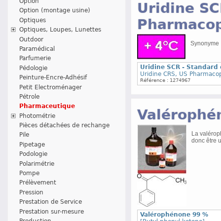
Option
Uridine SC
Option (montage usine)
Pharmacop
Optiques
Optiques, Loupes, Lunettes
Outdoor
Synonyme : 
Paramédical
Parfumerie
Uridine SCR - Standard
Pédologie
Uridine CRS, US Pharmacop
Peinture-Encre-Adhésif
Référence : 1274967
Petit Electroménager
Pétrole
Pharmaceutique
Valérophé
Photométrie
Pièces détachées de rechange
La valéroph
Pile
donc être 
Pipetage
Podologie
Polarimétrie
Pompe
Prélèvement
Pression
Prestation de Service
Prestation sur-mesure
Valérophénone 99 %
Production