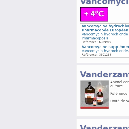
Vancomyci
Vancomycine hydrochlor
Pharmacopée Européen
Vancomycin hydrochloride 
Pharmacopoeia
Référence : 6349919
Vancomycine supplément
Vancomycin hydrochloride, 
Référence : 3601269
Vanderzant
Animal-com
culture
Référence 
Unité de v
Vanderzant