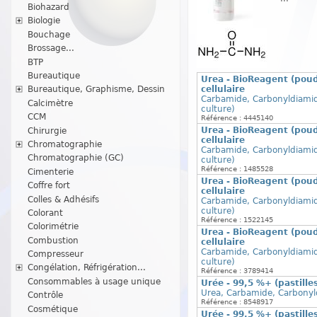
Biohazard
Biologie
Bouchage
Brossage...
BTP
Bureautique
Urea - BioReagent (poud
cellulaire
Bureautique, Graphisme, Dessin
Carbamide, Carbonyldiamide 
Calcimètre
culture)
CCM
Référence : 4445140
Urea - BioReagent (poud
Chirurgie
cellulaire
Chromatographie
Carbamide, Carbonyldiamide 
Chromatographie (GC)
culture)
Référence : 1485528
Cimenterie
Urea - BioReagent (poud
Coffre fort
cellulaire
Colles & Adhésifs
Carbamide, Carbonyldiamide 
culture)
Colorant
Référence : 1522145
Colorimétrie
Urea - BioReagent (poud
Combustion
cellulaire
Carbamide, Carbonyldiamide 
Compresseur
culture)
Congélation, Réfrigération...
Référence : 3789414
Consommables à usage unique
Urée - 99,5 %+ (pastill
Urea, Carbamide, Carbonyl
Contrôle
Référence : 8548917
Cosmétique
Urée - 99,5 %+ (pastill