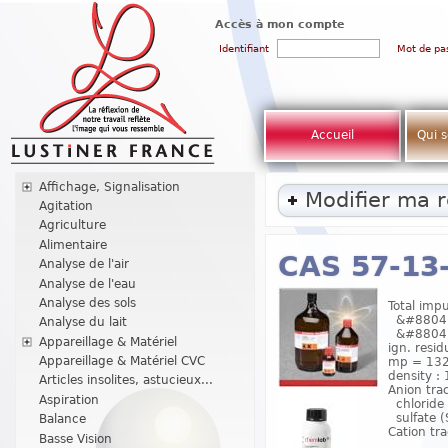
Accès à mon compte
Identifiant
Mot de pa
Accueil
Qui 
Affichage, Signalisation
Modifier ma 
Agitation
Agriculture
Alimentaire
CAS 57-13
Analyse de l'air
Analyse de l'eau
Analyse des sols
Total impu
&#8804; 
Analyse du lait
&#8804; 
Appareillage & Matériel
ign. resi
Appareillage & Matériel CVC
mp = 132-
density : 
Articles insolites, astucieux...
Anion trac
Aspiration
chloride 
sulfate 
Balance
Cation tra
Basse Vision
...