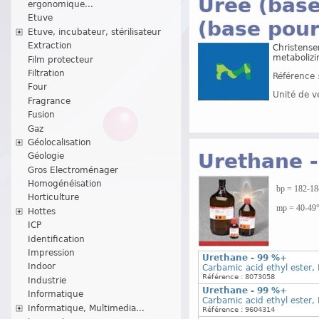
Urée (base
ergonomique...
Etuve
(base pour
Etuve, incubateur, stérilisateur
Extraction
Christensen
metabolizi
Film protecteur
Filtration
Référence 
Four
Unité de v
Fragrance
Fusion
Gaz
Géolocalisation
Urethane 
Géologie
Gros Electroménager
Homogénéisation
bp = 182-184
Horticulture
mp = 40-49°C
Hottes
ICP
Identification
Impression
Urethane - 99 %+
Indoor
Carbamic acid ethyl ester,
Référence : 8073058
Industrie
Urethane - 99 %+
Informatique
Carbamic acid ethyl ester,
Informatique, Multimedia...
Référence : 9604314