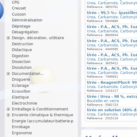
CPG
Urea, Carbamide, Carbonyl
Référence : 4853761
Creuset
Urée - 99,5 %+ (pastill
Cuisson
Urea, Carbamide, Carbonyl
Déminéralisation
Référence : 5944680
Dépistage
Urée - P.A., ACS, Ph. Eu
Urea, Carbamide, Carbonyl
Désagrégation
Référence : 8600044
Design, décoration, utilitaire
Urée - P.A., ACS, Ph. Eu
Destruction
Urea, Carbamide, Carbonyl
Référence : 4440585
Didactique
Urée - P.A., ACS, Ph. Eu
Digestion
Urea, Carbamide, Carbonyld
Dissection
Référence : 3659412
Dissolution
Urée - P.A., ACS, Ph. Eu
Urea, Carbamide, Carbonyld
Documentation...
Référence : 7499051
Droguerie
Urée - ReagentPlus® 99,
Eclairage
Urea, Carbamide, Carbonyl
Référence : 1415117
Ecouvillon
Urée / Urea - 98 %, extr
Elastique
Bouteille en verre
Electrochimie
Référence : 5581723
Emballage & Conditionnement
Urée en solution (40% d
Urea, Carbamide, Carbonyld
Enceinte climatique & thermique
Référence : 2315116
Energie (accumulateur-batterie-p
Enrobage
Ergonomie