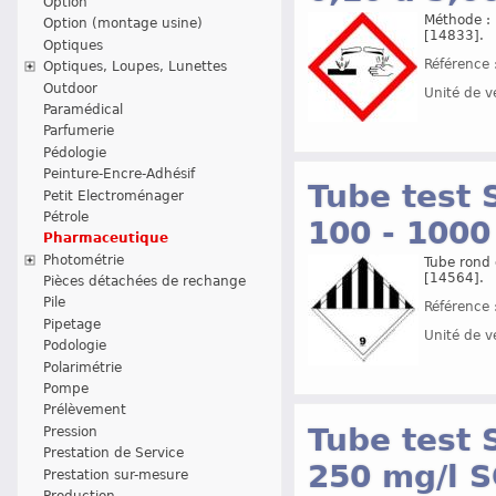
Option
Méthode : 
Option (montage usine)
[14833].
Optiques
Référence 
Optiques, Loupes, Lunettes
Outdoor
Unité de v
Paramédical
Parfumerie
Pédologie
Peinture-Encre-Adhésif
Tube test 
Petit Electroménager
Pétrole
100 - 100
Pharmaceutique
Photométrie
Tube rond 
[14564].
Pièces détachées de rechange
Pile
Référence 
Pipetage
Unité de v
Podologie
Polarimétrie
Pompe
Prélèvement
Tube test 
Pression
Prestation de Service
250 mg/l 
Prestation sur-mesure
Production