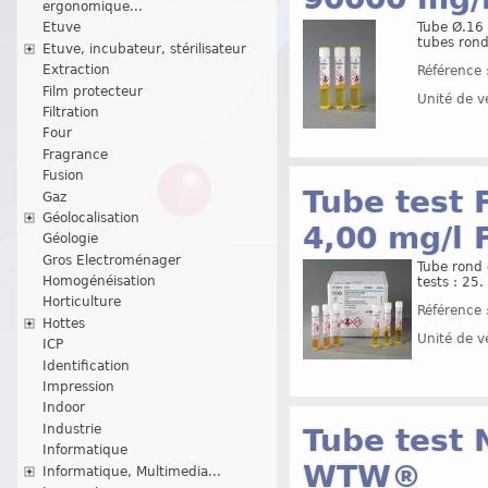
ergonomique...
Tube Ø.16 
Etuve
tubes rond
Etuve, incubateur, stérilisateur
Extraction
Référence 
Film protecteur
Unité de v
Filtration
Four
Fragrance
Fusion
Tube test 
Gaz
Géolocalisation
4,00 mg/l
Géologie
Gros Electroménager
Tube rond 
Homogénéisation
tests : 25.
Horticulture
Référence 
Hottes
Unité de v
ICP
Identification
Impression
Indoor
Industrie
Tube test N
Informatique
WTW®
Informatique, Multimedia...