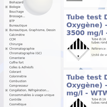
Biohazard
Biologie
Bouchage
Tube test
Brossage...
BTP
Oxygène) 
Bureautique
Bureautique, Graphisme, Dessin
3500 mg/l
Calcimètre
Tube Ø.16 
CCM
tubes rond
Chirurgie
Chromatographie
Référence 
Chromatographie (GC)
Unité de v
Cimenterie
Coffre fort
Colles & Adhésifs
Colorant
Tube test
Colorimétrie
Combustion
Oxygène) 
Compresseur
Congélation, Réfrigération...
mg/l - W
Consommables à usage unique
Tube Ø.16 
Contrôle
tubes rond
Cosmétique