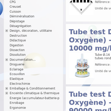
CPG
Référence 
Creuset
Unité de v
Cuisson
Déminéralisation
Dépistage
Désagrégation
Tube test
Design, décoration, utilitaire
Destruction
Oxygène) 
Didactique
Digestion
10000 mg/
Dissection
Tube Ø.16 
Dissolution
tubes rond
Documentation...
Droguerie
Référence 
Eclairage
Unité de v
Ecouvillon
Elastique
Electrochimie
Emballage & Conditionnement
Tube test
Enceinte climatique & thermique
Energie (accumulateur-batterie-p
Oxygène) 
Enrobage
Ergonomie
90000 mg/