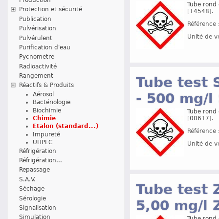
Tube rond 
Protection et sécurité
[14548].
Publication
Référence 
Pulvérisation
Unité de v
Pulvérulent
Purification d'eau
Pycnometre
Radioactivité
Rangement
Tube test 
Réactifs & Produits
- 500 mg/
Aérosol
Bactériologie
Biochimie
Tube rond 
Chimie
[00617].
Etalon (standard...)
Référence 
Impureté
UHPLC
Unité de v
Réfrigération
Réfrigération...
Repassage
S.A.V.
Tube test 
Séchage
Sérologie
5,00 mg/l
Signalisation
Simulation
Tube rond 