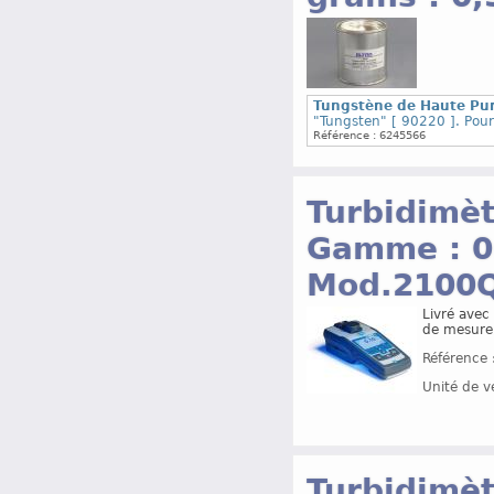
Tungstène de Haute Puret
"Tungsten" [ 90220 ]. Pou
Référence : 6245566
Turbidimèt
Gamme : 0
Mod.2100Q
Livré avec
de mesure
Référence 
Unité de v
Turbidimèt