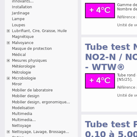
innovants...
Gamme de 
Installation
Nombre de 
Jardinage
Référence 
Lampe
Loupes
Unité de v
Lubrifiant, Cire, Graisse, Huile
Magnétique
Malvoyance
Tube test 
Masque de protection
NO2-N / NO
Médical
Mesures physiques
- WTW®
Météorologie
Métrologie
Tube rond 
Microbiologie
[N5/25].
Miroir
Référence 
Mobilier de laboratoire
Unité de v
Mobilier design
Mobilier design, ergonomique...
Modelisation
Multimedia
Multimedia...
Tube test
Nettoyage
0,10 à 5,
Nettoyage, Lavage, Brossage...