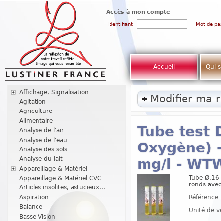
Accès à mon compte
Identifiant
Mot de pa
Accueil
Qui 
Affichage, Signalisation
Modifier ma 
Agitation
Agriculture
Alimentaire
Tube test
Analyse de l'air
Analyse de l'eau
Oxygène) 
Analyse des sols
Analyse du lait
mg/l - W
Appareillage & Matériel
Tube Ø.16 
Appareillage & Matériel CVC
ronds avec
Articles insolites, astucieux...
Référence 
Aspiration
Balance
Unité de v
Basse Vision