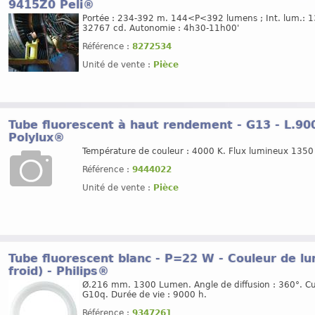
9415Z0 Peli®
Portée : 234-392 m. 144<P<392 lumens ; Int. lum.: 
32767 cd. Autonomie : 4h30-11h00'
Référence :
8272534
Unité de vente :
Pièce
Tube fluorescent à haut rendement - G13 - L.9
Polylux®
Température de couleur : 4000 K. Flux lumineux 1350
Référence :
9444022
Unité de vente :
Pièce
Tube fluorescent blanc - P=22 W - Couleur de lu
froid) - Philips®
Ø.216 mm. 1300 Lumen. Angle de diffusion : 360°. Cul
G10q. Durée de vie : 9000 h.
Référence :
9347261