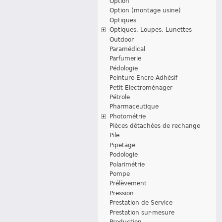
Option
Option (montage usine)
Optiques
Optiques, Loupes, Lunettes
Outdoor
Paramédical
Parfumerie
Pédologie
Peinture-Encre-Adhésif
Petit Electroménager
Pétrole
Pharmaceutique
Photométrie
Pièces détachées de rechange
Pile
Pipetage
Podologie
Polarimétrie
Pompe
Prélèvement
Pression
Prestation de Service
Prestation sur-mesure
Production