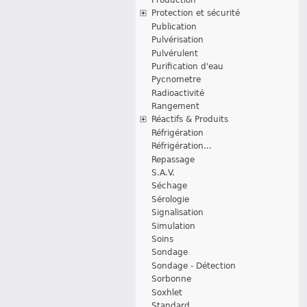
Protection et sécurité
Publication
Pulvérisation
Pulvérulent
Purification d'eau
Pycnometre
Radioactivité
Rangement
Réactifs & Produits
Réfrigération
Réfrigération...
Repassage
S.A.V.
Séchage
Sérologie
Signalisation
Simulation
Soins
Sondage
Sondage - Détection
Sorbonne
Soxhlet
Standard