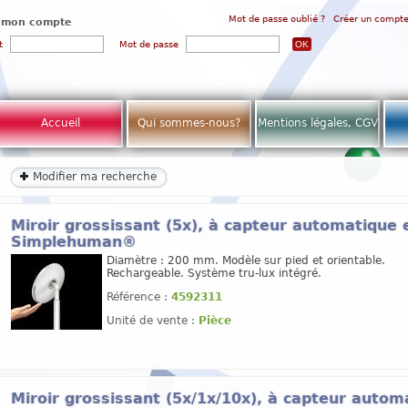
Mot de passe oublié ?
Créer un compt
 mon compte
t
Mot de passe
Accueil
Qui sommes-nous?
Mentions légales, CGV
Modifier ma recherche
Miroir grossissant (5x), à capteur automatique e
Simplehuman®
Diamètre : 200 mm. Modèle sur pied et orientable.
Rechargeable. Système tru-lux intégré.
Référence :
4592311
Unité de vente :
Pièce
Miroir grossissant (5x/1x/10x), à capteur autom