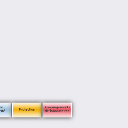
ne
Aménagements
Protection
rité
de laboratoires