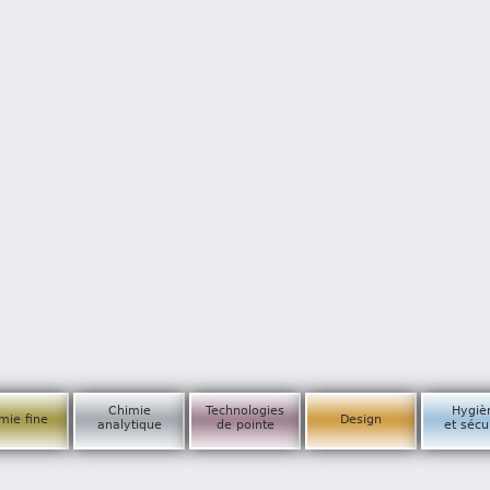
Chimie
Technologies
Hygiè
mie fine
Design
analytique
de pointe
et sécu