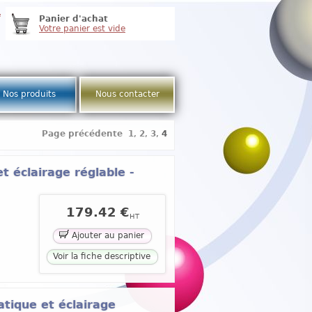
e
Panier d'achat
Votre panier est vide
Nos produits
Nous contacter
Page précédente
1
,
2
,
3
,
4
t éclairage réglable -
179.42 €
HT
Ajouter au panier
Voir la fiche descriptive
atique et éclairage