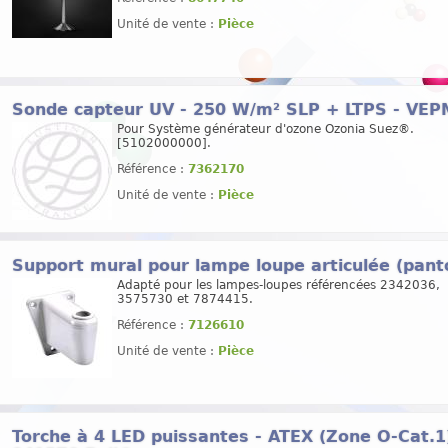
Unité de vente :
Pièce
Sonde capteur UV - 250 W/m² SLP + LTPS - VE
Pour Système générateur d'ozone Ozonia Suez®.
[5102000000].
Référence :
7362170
Unité de vente :
Pièce
Support mural pour lampe loupe articulée (pant
Adapté pour les lampes-loupes référencées 2342036,
3575730 et 7874415.
Référence :
7126610
Unité de vente :
Pièce
Torche à 4 LED puissantes - ATEX (Zone O-Cat.1)