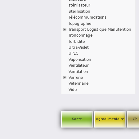
stérilisateur
Stérilisation
Télécommunications
Topographie
Transport Logistique Manutention
Tronçonnage
Turbidité
Ultra-Violet
UPLC
Vaporisation
Ventilateur
Ventilation
Verrerie
Vétérinaire
Vide
Santé
Agroalimentaire
Chi