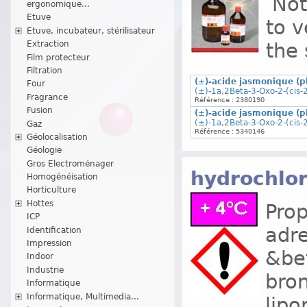
Note
ergonomique...
Etuve
to v
Etuve, incubateur, stérilisateur
the 
Extraction
Film protecteur
Filtration
(±)-acide jasmonique (pl
Four
(±)-1a,2Beta-3-Oxo-2-(cis-
Fragrance
Référence : 2380190
Fusion
(±)-acide jasmonique (pl
(±)-1a,2Beta-3-Oxo-2-(cis-
Gaz
Référence : 5340146
Géolocalisation
Géologie
Gros Electroménager
hydrochlo
Homogénéisation
Horticulture
Hottes
Prop
ICP
adre
Identification
Impression
&bet
Indoor
Industrie
bron
Informatique
Informatique, Multimedia...
lipo