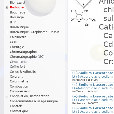
Anio
Biohazard
chlo
Biologie
Bouchage
sul
Brossage...
BTP
Cati
Bureautique
Bureautique, Graphisme, Dessin
Ca:
Calcimètre
Cd:
CCM
Chirurgie
Co:
Chromatographie
Chromatographie (GC)
Cr: 
Cimenterie
Coffre fort
Colles & Adhésifs
(+)-Sodium L-ascorbate 
L(+)-Ascorbic acid sodium s
Colorant
Référence : 1554297
Colorimétrie
(+)-Sodium L-ascorbate 
Combustion
L(+)-Ascorbic acid sodium s
Compresseur
Référence : 6654480
Congélation, Réfrigération...
(+)-Sodium L-ascorbate 
L(+)-Ascorbic acid sodium s
Consommables à usage unique
Référence : 1406875
Contrôle
(+)-Sodium L-ascorbate 
Cosmétique
L(+)-Ascorbic acid sodium s