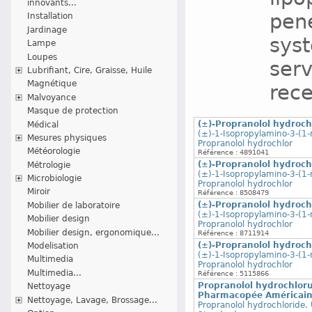
innovants...
pene
Installation
Jardinage
syst
Lampe
Loupes
serv
Lubrifiant, Cire, Graisse, Huile
Magnétique
rece
Malvoyance
Masque de protection
(±)-Propranolol hydroc
Médical
(±)-1-Isopropylamino-3-(1-
Mesures physiques
Propranolol hydrochlor
Météorologie
Référence : 4891041
(±)-Propranolol hydroc
Métrologie
(±)-1-Isopropylamino-3-(1-
Microbiologie
Propranolol hydrochlor
Miroir
Référence : 8508479
(±)-Propranolol hydroc
Mobilier de laboratoire
(±)-1-Isopropylamino-3-(1-
Mobilier design
Propranolol hydrochlor
Mobilier design, ergonomique...
Référence : 8711914
(±)-Propranolol hydroc
Modelisation
(±)-1-Isopropylamino-3-(1-
Multimedia
Propranolol hydrochlor
Multimedia...
Référence : 5115866
Propranolol hydrochloru
Nettoyage
Pharmacopée Américai
Nettoyage, Lavage, Brossage...
Propranolol hydrochloride.