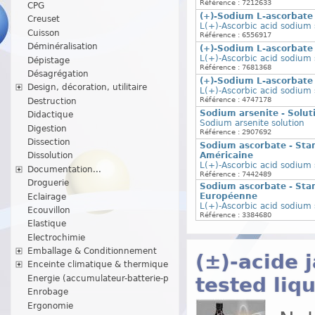
Référence : 7212633
CPG
(+)-Sodium L-ascorbate
Creuset
L(+)-Ascorbic acid sodium 
Cuisson
Référence : 6556917
Déminéralisation
(+)-Sodium L-ascorbate
L(+)-Ascorbic acid sodium 
Dépistage
Référence : 7681368
Désagrégation
(+)-Sodium L-ascorbate
Design, décoration, utilitaire
L(+)-Ascorbic acid sodium 
Référence : 4747178
Destruction
Sodium arsenite - Solut
Didactique
Sodium arsenite solution
Digestion
Référence : 2907692
Dissection
Sodium ascorbate - Sta
Américaine
Dissolution
L(+)-Ascorbic acid sodium 
Documentation...
Référence : 7442489
Droguerie
Sodium ascorbate - Sta
Européenne
Eclairage
L(+)-Ascorbic acid sodium 
Ecouvillon
Référence : 3384680
Elastique
Electrochimie
Emballage & Conditionnement
(±)-acide 
Enceinte climatique & thermique
Energie (accumulateur-batterie-p
tested liqu
Enrobage
Ergonomie