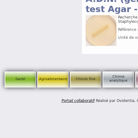
test Agar 
Recherche 
Staphyloco
Référence 
Unité de v
Chimie
Santé
Agroalimentaire
Chimie fine
analytique
Portail collaboratif
Réalisé par Ovidentia,