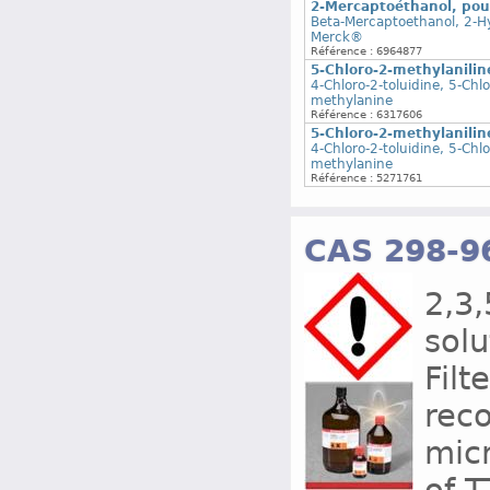
2-Mercaptoéthanol, pou
Beta-Mercaptoethanol, 2-H
Merck®
Référence : 6964877
5-Chloro-2-methylanilin
4-Chloro-2-toluidine, 5-Chl
methylanine
Référence : 6317606
5-Chloro-2-methylanilin
4-Chloro-2-toluidine, 5-Chl
methylanine
Référence : 5271761
CAS 298-9
2,3,
solu
Filt
rec
mic