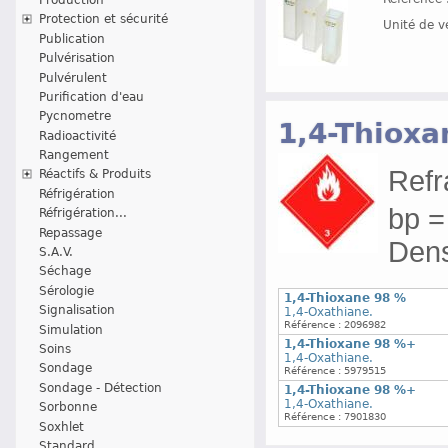
Protection et sécurité
Unité de v
Publication
Pulvérisation
Pulvérulent
Purification d'eau
Pycnometre
1,4-Thioxa
Radioactivité
Rangement
Refr
Réactifs & Produits
Réfrigération
bp =
Réfrigération...
Repassage
Densi
S.A.V.
Séchage
Sérologie
1,4-Thioxane 98 %
Signalisation
1,4-Oxathiane.
Référence : 2096982
Simulation
1,4-Thioxane 98 %+
Soins
1,4-Oxathiane.
Sondage
Référence : 5979515
Sondage - Détection
1,4-Thioxane 98 %+
1,4-Oxathiane.
Sorbonne
Référence : 7901830
Soxhlet
Standard