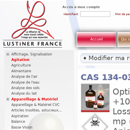
Accès à mon compte
Identifiant
Mot de pa
Accueil
Qui 
Affichage, Signalisation
Modifier ma 
Agitation
Agriculture
Alimentaire
CAS 134-0
Analyse de l'air
Analyse de l'eau
Analyse des sols
Opti
Analyse du lait
+10
Appareillage & Matériel
Appareillage & Matériel CVC
Loss
Articles insolites, astucieux...
Aspiration
mp =
Balance
Basse Vision