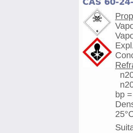
CAS 60-24
Prop
Vapo
Vapo
Expl
Conc
Refr
n20/
n20
bp = 
Dens
25°C 
Suita