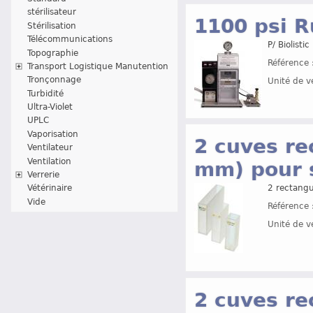
stérilisateur
1100 psi R
Stérilisation
Télécommunications
P/ Biolist
Topographie
Référence 
Transport Logistique Manutention
Tronçonnage
Unité de v
Turbidité
Ultra-Violet
UPLC
Vaporisation
2 cuves re
Ventilateur
Ventilation
mm) pour 
Verrerie
Vétérinaire
2 rectangu
Vide
Référence 
Unité de v
2 cuves re