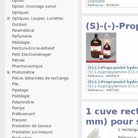
Option
Standard
Référence : 5539543
Option (montage usine)
Optiques
Optiques, Loupes, Lunettes
(S)-(-)-Pr
Outdoor
Paramédical
Parfumerie
Pédologie
Peinture-Encre-Adhésif
Petit Electroménager
Pétrole
Pharmaceutique
(S)-(-)-Propranolol hyd
(S)-1-Isopropylamino-3-(1-
Photométrie
Référence : 6606924
Pièces détachées de rechange
(S)-(-)-Propranolol hyd
Pile
(S)-1-Isopropylamino-3-(1-
Pipetage
Référence : 4087150
Podologie
Polarimétrie
Pompe
1 cuve rec
Prélèvement
mm) pour 
Pression
Prestation de Service
1 rectang
Prestation sur-mesure
Référence 
Production