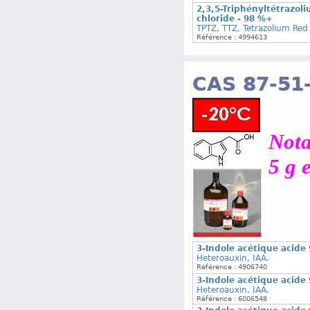
2,3,5-Triphényltétrazoli
chloride - 98 %+
TPTZ, TTZ, Tetrazolium Red
Référence : 4994613
CAS 87-51
Nota
5 g 
3-Indole acétique acide
Heteroauxin, IAA.
Référence : 4906740
3-Indole acétique acide
Heteroauxin, IAA.
Référence : 6006548