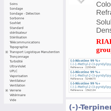
Colo
Soins
Sondage
Refr
Sondage - Détection
Sorbonne
Solu
Soxhlet
Standard
Densi
stérilisateur
Stérilisation
RIAD
Télécommunications
Topographie
group
Transport Logistique Manutention
Tronçonnage
(-)-Nicotine 99 %+
Turbidité
(-)-1-Methyl-2-(3-pyridyl)py
Ultra-Violet
Référence : 2295406
UPLC
(-)-Nicotine 99 %+
(-)-1-Methyl-2-(3-pyridyl)py
Vaporisation
Référence : 5248675
Ventilateur
(-)-Nicotine 99 %+
Ventilation
(-)-1-Methyl-2-(3-pyridyl)py
Référence : 1562134
Verrerie
Vétérinaire
Vide
(-)-Terpin