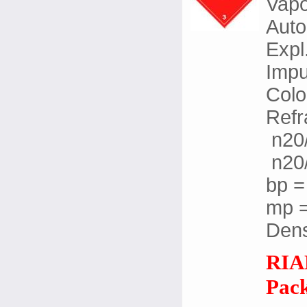
Vapo
Auto
Expl
Impu
Colo
Refr
n20/
n20/
bp =
mp =
Dens
RIAD
Pack