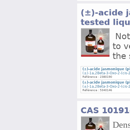
(±)-acide 
tested liqu
Note
to v
the 
(±)-acide jasmonique (pl
(±)-1a,2Beta-3-Oxo-2-(cis-
Référence : 2380190
(±)-acide jasmonique (pl
(±)-1a,2Beta-3-Oxo-2-(cis-
Référence : 5340146
CAS 10191
Dens