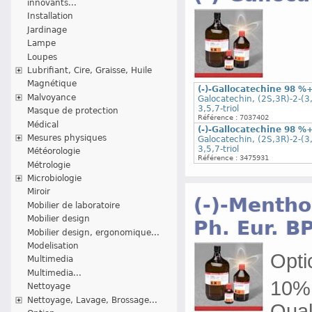
innovants...
Installation
Jardinage
Lampe
Loupes
Lubrifiant, Cire, Graisse, Huile
Magnétique
(-)-Gallocatechine 98 %
Malvoyance
Galocatechin, (2S,3R)-2-(3
3,5,7-triol
Masque de protection
Référence : 7037402
Médical
(-)-Gallocatechine 98 %
Mesures physiques
Galocatechin, (2S,3R)-2-(3
3,5,7-triol
Météorologie
Référence : 3475931
Métrologie
Microbiologie
Miroir
(-)-Mentho
Mobilier de laboratoire
Mobilier design
Ph. Eur. B
Mobilier design, ergonomique...
Modelisation
Optic
Multimedia
Multimedia...
10% 
Nettoyage
Nettoyage, Lavage, Brossage...
Qual