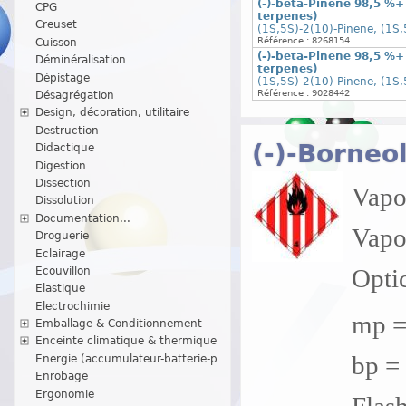
(-)-beta-Pinene 98,5 %+
CPG
terpenes)
Creuset
(1S,5S)-2(10)-Pinene, (1S
Référence : 8268154
Cuisson
(-)-beta-Pinene 98,5 %+
Déminéralisation
terpenes)
Dépistage
(1S,5S)-2(10)-Pinene, (1S
Référence : 9028442
Désagrégation
Design, décoration, utilitaire
Destruction
(-)-Borneol
Didactique
Digestion
Dissection
Vapor
Dissolution
Documentation...
Vapo
Droguerie
Eclairage
Optic
Ecouvillon
Elastique
Electrochimie
mp =
Emballage & Conditionnement
Enceinte climatique & thermique
bp = 
Energie (accumulateur-batterie-p
Enrobage
Ergonomie
Flash