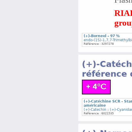
RIAD
group
(+)-Borneol - 97 %
endo-(1S)-1,7,7-Trimethylb
Référence : 3297278
(+)-Catéch
référence
(+)-Catéchine SCR - St
américaine
(+)-Catechin ; (+)-Cyanida
Référence : 6021535