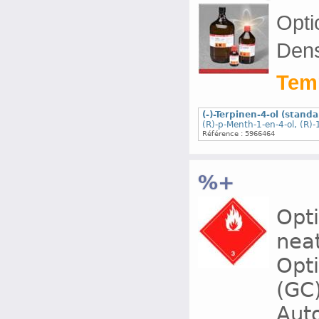
Optic
Dens
Temp
(-)-Terpinen-4-ol (stand
(R)-p-Menth-1-en-4-ol, (R)-
Référence : 5966464
%+
Opti
nea
Opti
(GC
Auto