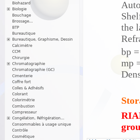
Auto
Biohazard
Biologie
Shelf
Bouchage
Brossage...
the l
BTP
Bureautique
Refr
Bureautique, Graphisme, Dessin
Calcimètre
bp =
CCM
Chirurgie
mp =
Chromatographie
Chromatographie (GC)
Dens
Cimenterie
Coffre fort
Colles & Adhésifs
Colorant
Stor
Colorimétrie
Combustion
RIAD
Compresseur
Congélation, Réfrigération...
grou
Consommables à usage unique
Contrôle
Cosmétique