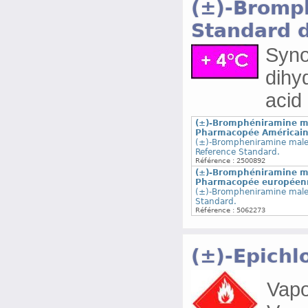
(±)-Bromp
Standard 
Syn
dihy
acid
(±)-Bromphéniramine ma
Pharmacopée Américai
(±)-Brompheniramine male
Reference Standard.
Référence : 2500892
(±)-Bromphéniramine ma
Pharmacopée européen
(±)-Brompheniramine male
Standard.
Référence : 5062273
(±)-Epichl
Vapor