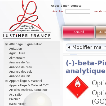
Accès à mon compte
Identifiant
Mot de pa
Accueil
Qui 
Affichage, Signalisation
Modifier ma 
Agitation
Agriculture
Alimentaire
(-)-beta-P
Analyse de l'air
Analyse de l'eau
analytique
Analyse des sols
Analyse du lait
Optic
Appareillage & Matériel
Appareillage & Matériel CVC
Articles insolites, astucieux...
Opti
Aspiration
(GC
Balance
Basse Vision