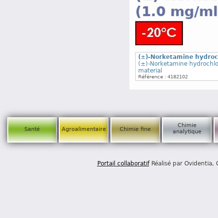
(1.0 mg/ml
(±)-Norketamine hydroch
(±)-Norketamine hydrochlor
material
Référence : 4182102
Chimie
Santé
Agroalimentaire
Chimie fine
analytique
Portail collaboratif
Réalisé par Ovidentia,