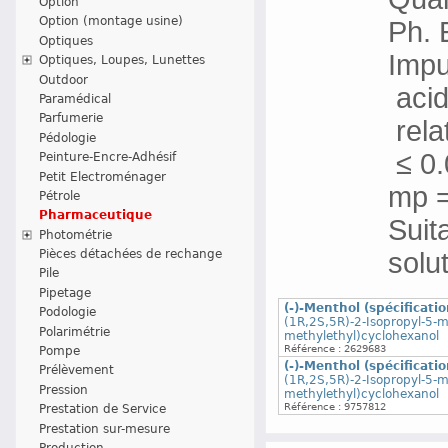
Option
Option (montage usine)
Ph. 
Optiques
Impur
Optiques, Loupes, Lunettes
Outdoor
acidi
Paramédical
Parfumerie
rela
Pédologie
≤ 0.
Peinture-Encre-Adhésif
Petit Electroménager
mp =
Pétrole
Pharmaceutique
Suit
Photométrie
solu
Pièces détachées de rechange
Pile
Pipetage
(-)-Menthol (spécificati
Podologie
(1R,2S,5R)-2-Isopropyl-5-m
Polarimétrie
methylethyl)cyclohexanol
Référence : 2629683
Pompe
(-)-Menthol (spécificati
Prélèvement
(1R,2S,5R)-2-Isopropyl-5-m
Pression
methylethyl)cyclohexanol
Référence : 9757812
Prestation de Service
Prestation sur-mesure
Production