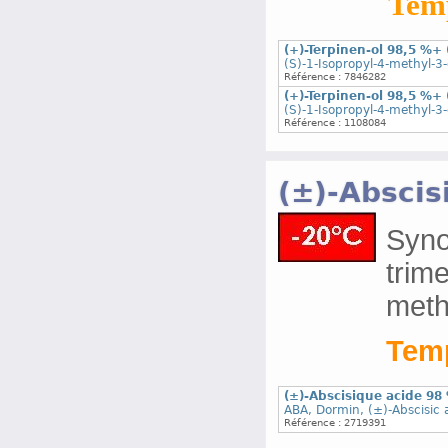
Temp
(+)-Terpinen-ol 98,5 %+
(S)-1-Isopropyl-4-methyl-3-
Référence : 7846282
(+)-Terpinen-ol 98,5 %+
(S)-1-Isopropyl-4-methyl-3-
Référence : 1108084
(±)-Abscis
Syno
trim
meth
Temp
(±)-Abscisique acide 98
ABA, Dormin, (±)-Abscisic 
Référence : 2719391