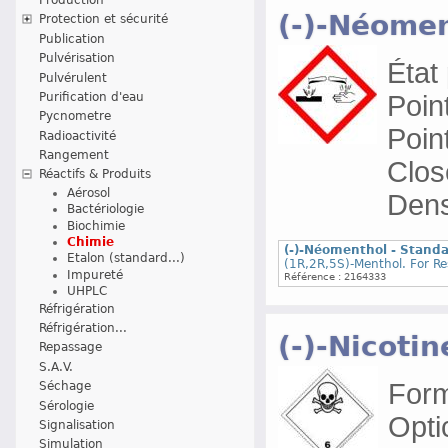
(-)-Néomen
Protection et sécurité
Publication
Pulvérisation
État 
Pulvérulent
Purification d'eau
Point
Pycnometre
Poin
Radioactivité
Rangement
Clos
Réactifs & Produits
Aérosol
Dens
Bactériologie
Biochimie
Chimie
(-)-Néomenthol - Standa
Etalon (standard...)
(1R,2R,5S)-Menthol. For R
Impureté
Référence : 2164333
UHPLC
Réfrigération
Réfrigération...
(-)-Nicoti
Repassage
S.A.V.
Form
Séchage
Sérologie
Optic
Signalisation
Simulation