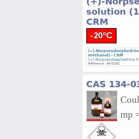
(+)-Norps
solution (
CRM
(+)-Norpseudoephedrine
méthanol) - CRM
(+)-Norpseudoephedrine hyd
Référence : 8475262
CAS 134-0
Coul
mp = 