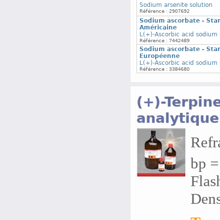
Sodium arsenite solution
Référence : 2907692
Sodium ascorbate - Sta
Américaine
L(+)-Ascorbic acid sodium 
Référence : 7442489
Sodium ascorbate - Sta
Européenne
L(+)-Ascorbic acid sodium 
Référence : 3384680
(+)-Terpin
analytique
Refr
bp =
Flas
Dens