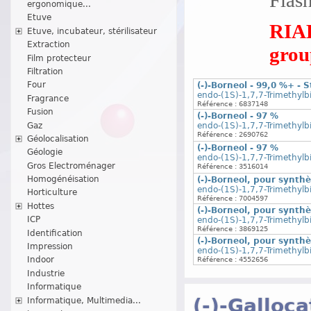
ergonomique...
Etuve
RIAD
Etuve, incubateur, stérilisateur
Extraction
group
Film protecteur
Filtration
Four
(-)-Borneol - 99,0 %+ - 
endo-(1S)-1,7,7-Trimethylb
Fragrance
Référence : 6837148
Fusion
(-)-Borneol - 97 %
Gaz
endo-(1S)-1,7,7-Trimethylb
Référence : 2690762
Géolocalisation
(-)-Borneol - 97 %
Géologie
endo-(1S)-1,7,7-Trimethylb
Gros Electroménager
Référence : 3516014
Homogénéisation
(-)-Borneol, pour synth
endo-(1S)-1,7,7-Trimethylb
Horticulture
Référence : 7004597
Hottes
(-)-Borneol, pour synth
ICP
endo-(1S)-1,7,7-Trimethylb
Référence : 3869125
Identification
(-)-Borneol, pour synth
Impression
endo-(1S)-1,7,7-Trimethylb
Indoor
Référence : 4552656
Industrie
Informatique
(-)-Galloc
Informatique, Multimedia...