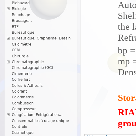
Auto
Biohazard
Biologie
Shelf
Bouchage
Brossage...
the l
BTP
Bureautique
Refr
Bureautique, Graphisme, Dessin
Calcimètre
bp =
CCM
Chirurgie
mp =
Chromatographie
Chromatographie (GC)
Dens
Cimenterie
Coffre fort
Colles & Adhésifs
Colorant
Stor
Colorimétrie
Combustion
RIAD
Compresseur
Congélation, Réfrigération...
grou
Consommables à usage unique
Contrôle
Cosmétique