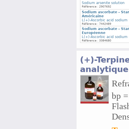
Sodium arsenite solution
Référence : 2907692
Sodium ascorbate - Sta
Américaine
L(+)-Ascorbic acid sodium 
Référence : 7442489
Sodium ascorbate - Sta
Européenne
L(+)-Ascorbic acid sodium 
Référence : 3384680
(+)-Terpin
analytique
Refr
bp =
Flas
Dens