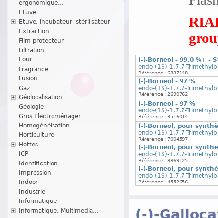
ergonomique...
Etuve
RIAD
Etuve, incubateur, stérilisateur
Extraction
group
Film protecteur
Filtration
Four
(-)-Borneol - 99,0 %+ - 
endo-(1S)-1,7,7-Trimethylb
Fragrance
Référence : 6837148
Fusion
(-)-Borneol - 97 %
Gaz
endo-(1S)-1,7,7-Trimethylb
Référence : 2690762
Géolocalisation
(-)-Borneol - 97 %
Géologie
endo-(1S)-1,7,7-Trimethylb
Gros Electroménager
Référence : 3516014
Homogénéisation
(-)-Borneol, pour synth
endo-(1S)-1,7,7-Trimethylb
Horticulture
Référence : 7004597
Hottes
(-)-Borneol, pour synth
ICP
endo-(1S)-1,7,7-Trimethylb
Référence : 3869125
Identification
(-)-Borneol, pour synth
Impression
endo-(1S)-1,7,7-Trimethylb
Indoor
Référence : 4552656
Industrie
Informatique
(-)-Galloc
Informatique, Multimedia...