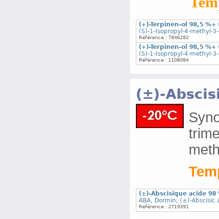
Temp
(+)-Terpinen-ol 98,5 %+
(S)-1-Isopropyl-4-methyl-3-
Référence : 7846282
(+)-Terpinen-ol 98,5 %+
(S)-1-Isopropyl-4-methyl-3-
Référence : 1108084
(±)-Abscis
Syno
trim
meth
Temp
(±)-Abscisique acide 98
ABA, Dormin, (±)-Abscisic 
Référence : 2719391