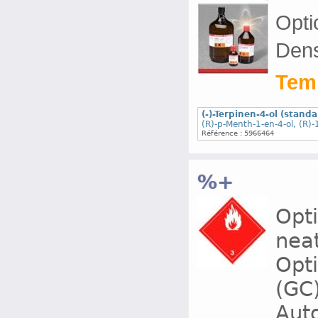
Optic
Dens
Temp
(-)-Terpinen-4-ol (stand
(R)-p-Menth-1-en-4-ol, (R)-
Référence : 5966464
%+
Opti
nea
Opti
(GC
Auto