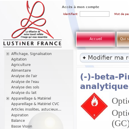
Accès à mon compte
Identifiant
Mot de pa
Accueil
Qui 
Affichage, Signalisation
Modifier ma 
Agitation
Agriculture
Alimentaire
(-)-beta-P
Analyse de l'air
Analyse de l'eau
analytique
Analyse des sols
Analyse du lait
Optic
Appareillage & Matériel
Appareillage & Matériel CVC
Articles insolites, astucieux...
Opti
Aspiration
(GC
Balance
Basse Vision