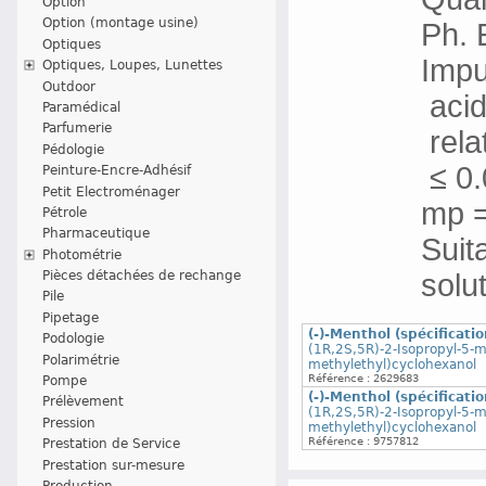
Option
Option (montage usine)
Ph. 
Optiques
Impur
Optiques, Loupes, Lunettes
Outdoor
acidi
Paramédical
Parfumerie
rela
Pédologie
≤ 0.
Peinture-Encre-Adhésif
Petit Electroménager
mp =
Pétrole
Pharmaceutique
Suit
Photométrie
solu
Pièces détachées de rechange
Pile
Pipetage
(-)-Menthol (spécificati
Podologie
(1R,2S,5R)-2-Isopropyl-5-m
Polarimétrie
methylethyl)cyclohexanol
Référence : 2629683
Pompe
(-)-Menthol (spécificati
Prélèvement
(1R,2S,5R)-2-Isopropyl-5-m
Pression
methylethyl)cyclohexanol
Référence : 9757812
Prestation de Service
Prestation sur-mesure
Production