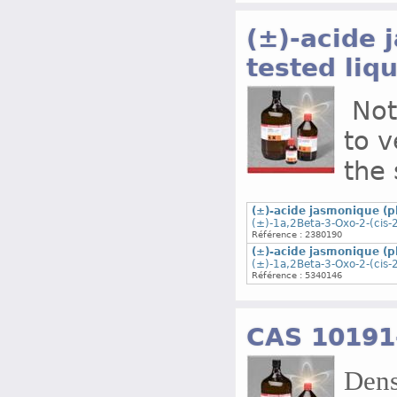
(±)-acide 
tested liqu
Note
to v
the 
(±)-acide jasmonique (pl
(±)-1a,2Beta-3-Oxo-2-(cis-
Référence : 2380190
(±)-acide jasmonique (pl
(±)-1a,2Beta-3-Oxo-2-(cis-
Référence : 5340146
CAS 10191
Dens