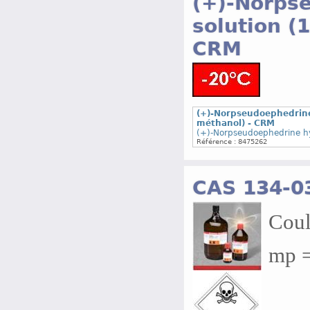
(+)-Norps
solution (
CRM
(+)-Norpseudoephedrine
méthanol) - CRM
(+)-Norpseudoephedrine hyd
Référence : 8475262
CAS 134-0
Coul
mp = 