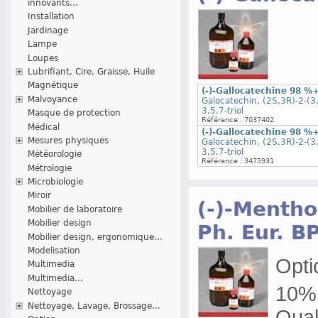
innovants...
Installation
Jardinage
Lampe
Loupes
Lubrifiant, Cire, Graisse, Huile
Magnétique
(-)-Gallocatechine 98 %
Malvoyance
Galocatechin, (2S,3R)-2-(3
3,5,7-triol
Masque de protection
Référence : 7037402
Médical
(-)-Gallocatechine 98 %
Mesures physiques
Galocatechin, (2S,3R)-2-(3
3,5,7-triol
Météorologie
Référence : 3475931
Métrologie
Microbiologie
Miroir
(-)-Mentho
Mobilier de laboratoire
Mobilier design
Ph. Eur. B
Mobilier design, ergonomique...
Modelisation
Optic
Multimedia
Multimedia...
10% 
Nettoyage
Nettoyage, Lavage, Brossage...
Qual