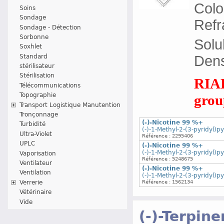
Colo
Soins
Sondage
Refr
Sondage - Détection
Sorbonne
Solu
Soxhlet
Standard
Densi
stérilisateur
Stérilisation
RIAD
Télécommunications
Topographie
group
Transport Logistique Manutention
Tronçonnage
(-)-Nicotine 99 %+
Turbidité
(-)-1-Methyl-2-(3-pyridyl)py
Ultra-Violet
Référence : 2295406
UPLC
(-)-Nicotine 99 %+
(-)-1-Methyl-2-(3-pyridyl)py
Vaporisation
Référence : 5248675
Ventilateur
(-)-Nicotine 99 %+
Ventilation
(-)-1-Methyl-2-(3-pyridyl)py
Référence : 1562134
Verrerie
Vétérinaire
Vide
(-)-Terpin