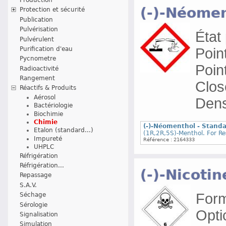
(-)-Néomen
Protection et sécurité
Publication
Pulvérisation
État 
Pulvérulent
Purification d'eau
Point
Pycnometre
Poin
Radioactivité
Rangement
Clos
Réactifs & Produits
Aérosol
Dens
Bactériologie
Biochimie
Chimie
(-)-Néomenthol - Standa
Etalon (standard...)
(1R,2R,5S)-Menthol. For R
Impureté
Référence : 2164333
UHPLC
Réfrigération
Réfrigération...
(-)-Nicoti
Repassage
S.A.V.
Form
Séchage
Sérologie
Optic
Signalisation
Simulation