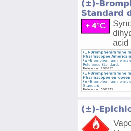
(±)-Bromp
Standard 
Syn
dihy
acid
(±)-Bromphéniramine ma
Pharmacopée Américai
(±)-Brompheniramine male
Reference Standard.
Référence : 2500892
(±)-Bromphéniramine ma
Pharmacopée européen
(±)-Brompheniramine male
Standard.
Référence : 5062273
(±)-Epichl
Vapor