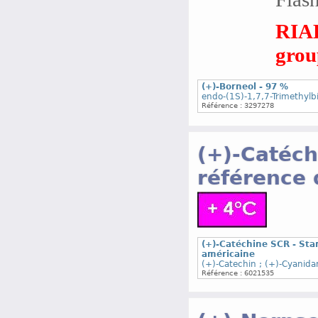
RIAD
group
(+)-Borneol - 97 %
endo-(1S)-1,7,7-Trimethylb
Référence : 3297278
(+)-Catéch
référence
(+)-Catéchine SCR - St
américaine
(+)-Catechin ; (+)-Cyanida
Référence : 6021535