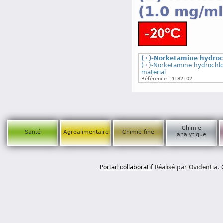
(1.0 mg/ml
(±)-Norketamine hydroch
(±)-Norketamine hydrochlor
material
Référence : 4182102
Chimie
Santé
Agroalimentaire
Chimie fine
analytique
Portail collaboratif
Réalisé par Ovidentia,