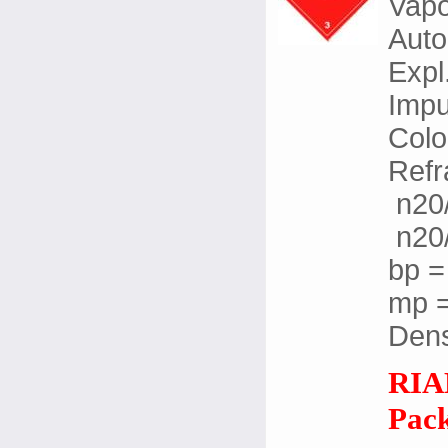
Vapo
Auto
Expl
Impu
Colo
Refr
n20/
n20/
bp =
mp =
Dens
RIAD
Pack