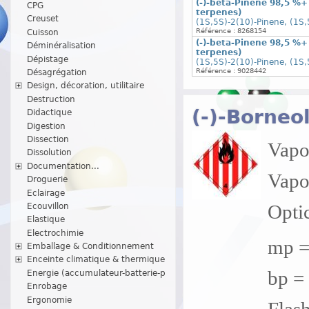
(-)-beta-Pinene 98,5 %+
CPG
terpenes)
Creuset
(1S,5S)-2(10)-Pinene, (1S
Référence : 8268154
Cuisson
(-)-beta-Pinene 98,5 %+
Déminéralisation
terpenes)
Dépistage
(1S,5S)-2(10)-Pinene, (1S
Référence : 9028442
Désagrégation
Design, décoration, utilitaire
Destruction
(-)-Borneol
Didactique
Digestion
Dissection
Vapor
Dissolution
Documentation...
Vapo
Droguerie
Eclairage
Optic
Ecouvillon
Elastique
Electrochimie
mp =
Emballage & Conditionnement
Enceinte climatique & thermique
bp = 
Energie (accumulateur-batterie-p
Enrobage
Ergonomie
Flash