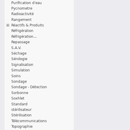
Purification d'eau
Pycnometre
Radioactivité
Rangement
Réactifs & Produits
Réfrigération
Réfrigération...
Repassage
S.A.V.
Séchage
Sérologie
Signalisation
Simulation
Soins
Sondage
Sondage - Détection
Sorbonne
Soxhlet
Standard
stérilisateur
Stérilisation
Télécommunications
Topographie