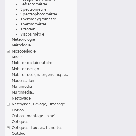
Réfractométrie
Spectrométrie
Spectrophotométrie
Thermohygrométrie
Thermométrie
Titration
Viscosimétrie
Météorologie
Métrologie
Microbiologie
Miroir
Mobilier de laboratoire
Mobilier design
Mobilier design, ergonomique...
Modelisation
Multimedia
Multimedia...
Nettoyage
Nettoyage, Lavage, Brossage...
Option
Option (montage usine)
Optiques
Optiques, Loupes, Lunettes
Outdoor