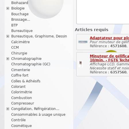
Biohazard
Biologie
Bouchage
Brossage...
BTP
Articles requis
Bureautique
Bureautique, Graphisme, Dessin
Adaptateur pour pl
Calcimètre
Pour minuteur de gélif
Référence :
4571608
,
CCM
Chirurgie
Minuteur de gélifica
Chromatographie
10/min. - FGT6 Tec
Affichage LCD. Gamme
Chromatographie (GC)
Nécessite statif et noix
Cimenterie
Référence :
6357560
,
Coffre fort
Colles & Adhésifs
Colorant
Colorimétrie
Combustion
Compresseur
Congélation, Réfrigération...
Consommables à usage unique
Contrôle
Cosmétique