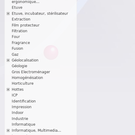
ergonomique...
Etuve
Etuve, incubateur, stérilisateur
Extraction
Film protecteur
Filtration
Four
Fragrance
Fusion
Gaz
Géolocalisation
Géologie
Gros Electroménager
Homogénéisation
Horticulture
Hottes
ICP
Identification
Impression
Indoor
Industrie
Informatique
Informatique, Multimedia...