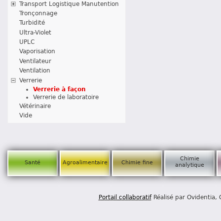
Transport Logistique Manutention
Tronçonnage
Turbidité
Ultra-Violet
UPLC
Vaporisation
Ventilateur
Ventilation
Verrerie
Verrerie à façon
Verrerie de laboratoire
Vétérinaire
Vide
Chimie
Santé
Agroalimentaire
Chimie fine
analytique
Portail collaboratif
Réalisé par Ovidentia,