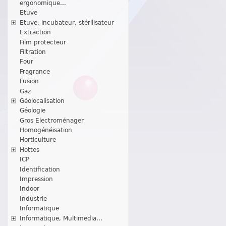
ergonomique...
Etuve
Etuve, incubateur, stérilisateur
Extraction
Film protecteur
Filtration
Four
Fragrance
Fusion
Gaz
Géolocalisation
Géologie
Gros Electroménager
Homogénéisation
Horticulture
Hottes
ICP
Identification
Impression
Indoor
Industrie
Informatique
Informatique, Multimedia...