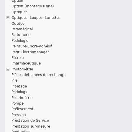
Option
Option (montage usine)
Optiques
Optiques, Loupes, Lunettes
Outdoor
Paramédical
Parfumerie
Pédologie
Peinture-Encre-Adhésif
Petit Electroménager
Pétrole
Pharmaceutique
Photométrie
Pièces détachées de rechange
Pile
Pipetage
Podologie
Polarimétrie
Pompe
Prélèvement
Pression
Prestation de Service
Prestation sur-mesure
Production