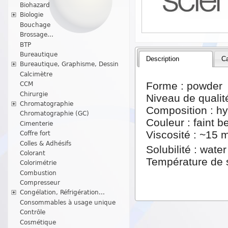
Biohazard
Biologie
Bouchage
Brossage...
BTP
Bureautique
Description
Ca
Bureautique, Graphisme, Dessin
Calcimètre
Forme : powder
CCM
Chirurgie
Niveau de qualit
Chromatographie
Composition : h
Chromatographie (GC)
Couleur : faint b
Cimenterie
Viscosité : ~15 
Coffre fort
Colles & Adhésifs
Solubilité : wate
Colorant
Température de 
Colorimétrie
Combustion
Compresseur
Congélation, Réfrigération...
Consommables à usage unique
Contrôle
Cosmétique