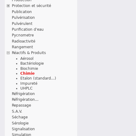
Protection et sécurité
Publication
Pulvérisation
Pulvérulent
Purification d'eau
Pycnometre
Radioactivité
Rangement
Réactifs & Produits
Aérosol
Bactériologie
Biochimie
Chimie
Etalon (standard...)
Impureté
UHPLC
Réfrigération
Réfrigération...
Repassage
S.A.V.
Séchage
Sérologie
Signalisation
Simulation