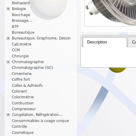
Biohazard
Biologie
Bouchage
Brossage...
BTP
Bureautique
Bureautique, Graphisme, Dessin
Description
Ca
Calcimètre
CCM
Chirurgie
Chromatographie
Chromatographie (GC)
Cimenterie
Coffre fort
Colles & Adhésifs
Colorant
Colorimétrie
Combustion
Compresseur
Congélation, Réfrigération...
Consommables à usage unique
Contrôle
Cosmétique