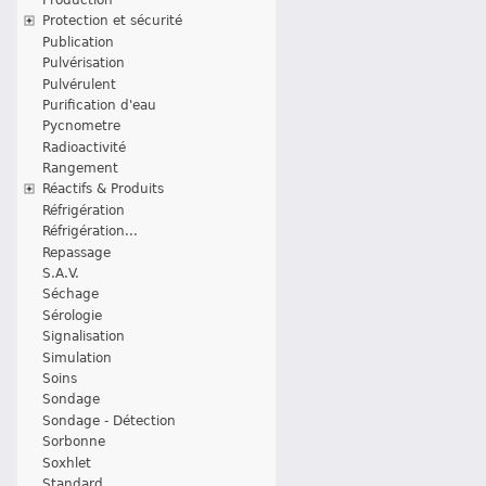
Protection et sécurité
Publication
Pulvérisation
Pulvérulent
Purification d'eau
Pycnometre
Radioactivité
Rangement
Réactifs & Produits
Réfrigération
Réfrigération...
Repassage
S.A.V.
Séchage
Sérologie
Signalisation
Simulation
Soins
Sondage
Sondage - Détection
Sorbonne
Soxhlet
Standard