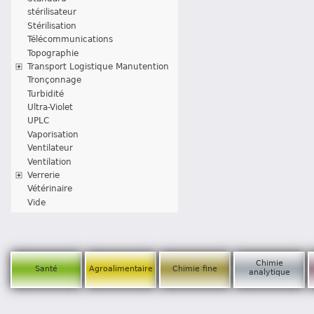
stérilisateur
Stérilisation
Télécommunications
Topographie
Transport Logistique Manutention
Tronçonnage
Turbidité
Ultra-Violet
UPLC
Vaporisation
Ventilateur
Ventilation
Verrerie
Vétérinaire
Vide
Chimie
Santé
Agroalimentaire
Chimie fine
analytique