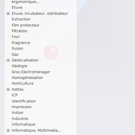
ergonomique...
Etuve
Etuve, incubateur, stérilisateur
Extraction
Film protecteur
Filtration
Four
Fragrance
Fusion
Gaz
Géolocalisation
Géologie
Gros Electroménager
Homogénéisation
Horticulture
Hottes
ICP
Identification
Impression
Indoor
Industrie
Informatique
Informatique, Multimedia...