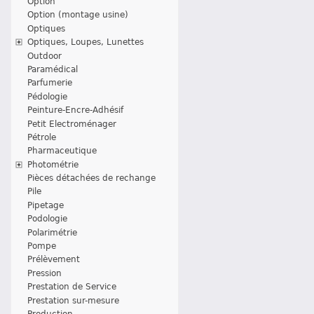
Option
Option (montage usine)
Optiques
Optiques, Loupes, Lunettes
Outdoor
Paramédical
Parfumerie
Pédologie
Peinture-Encre-Adhésif
Petit Electroménager
Pétrole
Pharmaceutique
Photométrie
Pièces détachées de rechange
Pile
Pipetage
Podologie
Polarimétrie
Pompe
Prélèvement
Pression
Prestation de Service
Prestation sur-mesure
Production