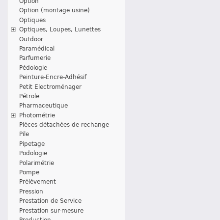
Option
Option (montage usine)
Optiques
Optiques, Loupes, Lunettes
Outdoor
Paramédical
Parfumerie
Pédologie
Peinture-Encre-Adhésif
Petit Electroménager
Pétrole
Pharmaceutique
Photométrie
Pièces détachées de rechange
Pile
Pipetage
Podologie
Polarimétrie
Pompe
Prélèvement
Pression
Prestation de Service
Prestation sur-mesure
Production