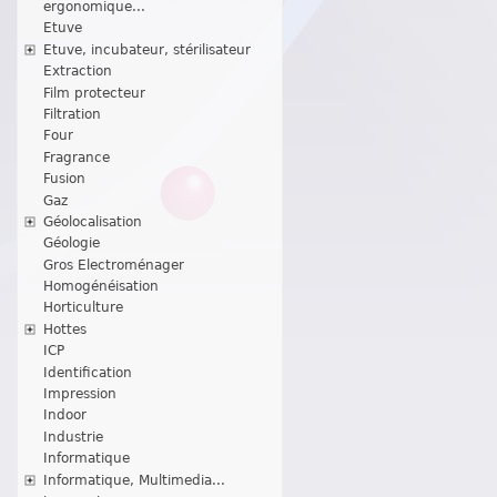
ergonomique...
Etuve
Etuve, incubateur, stérilisateur
Extraction
Film protecteur
Filtration
Four
Fragrance
Fusion
Gaz
Géolocalisation
Géologie
Gros Electroménager
Homogénéisation
Horticulture
Hottes
ICP
Identification
Impression
Indoor
Industrie
Informatique
Informatique, Multimedia...