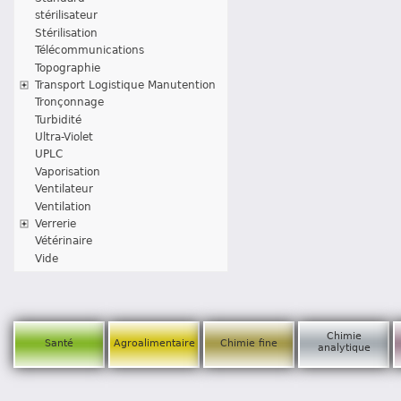
stérilisateur
Stérilisation
Télécommunications
Topographie
Transport Logistique Manutention
Tronçonnage
Turbidité
Ultra-Violet
UPLC
Vaporisation
Ventilateur
Ventilation
Verrerie
Vétérinaire
Vide
Chimie
Santé
Agroalimentaire
Chimie fine
analytique