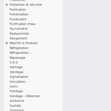
Protection et sécurité
Publication
Pulvérisation
Pulvérulent
Purification d'eau
Pycnometre
Radioactivité
Rangement
Réactifs & Produits
Réfrigération
Réfrigération...
Repassage
S.A.V.
Séchage
Sérologie
Signalisation
Simulation
Soins
Sondage
Sondage - Détection
Sorbonne
Soxhlet
Standard