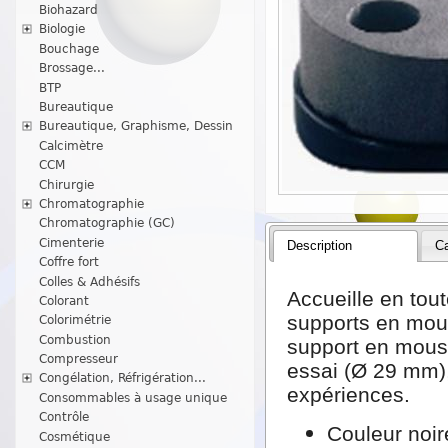
Biohazard
Biologie
Bouchage
Brossage...
BTP
Bureautique
Bureautique, Graphisme, Dessin
Calcimètre
CCM
Chirurgie
Chromatographie
Chromatographie (GC)
Cimenterie
Description
Ca
Coffre fort
Colles & Adhésifs
Accueille en tout
Colorant
supports en mous
Colorimétrie
Combustion
support en mouss
Compresseur
essai (Ø 29 mm), 
Congélation, Réfrigération...
expériences.
Consommables à usage unique
Contrôle
Couleur noir
Cosmétique