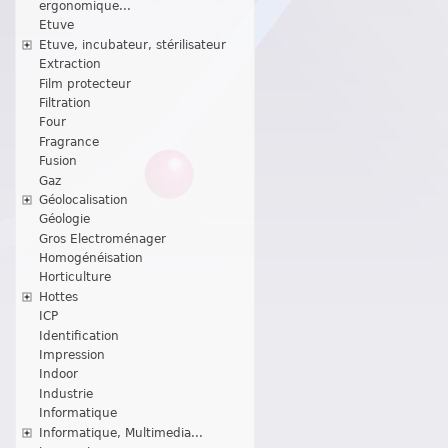
ergonomique...
Etuve
Etuve, incubateur, stérilisateur
Extraction
Film protecteur
Filtration
Four
Fragrance
Fusion
Gaz
Géolocalisation
Géologie
Gros Electroménager
Homogénéisation
Horticulture
Hottes
ICP
Identification
Impression
Indoor
Industrie
Informatique
Informatique, Multimedia...