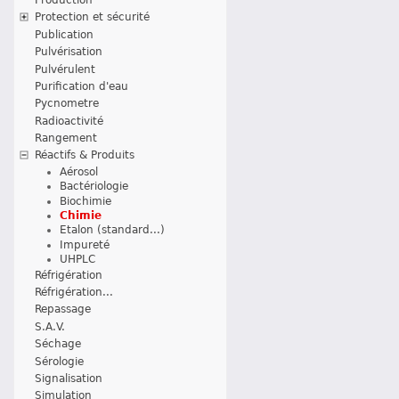
Protection et sécurité
Publication
Pulvérisation
Pulvérulent
Purification d'eau
Pycnometre
Radioactivité
Rangement
Réactifs & Produits
Aérosol
Bactériologie
Biochimie
Chimie
Etalon (standard...)
Impureté
UHPLC
Réfrigération
Réfrigération...
Repassage
S.A.V.
Séchage
Sérologie
Signalisation
Simulation