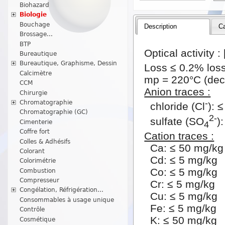
Biohazard
Biologie
Bouchage
Description
Ca
Brossage...
BTP
Optical activity : 
Bureautique
Bureautique, Graphisme, Dessin
Loss ≤ 0.2% loss
Calcimètre
mp = 220°C (dec.)
CCM
Anion traces :
Chirurgie
-
Chromatographie
chloride (Cl
): 
Chromatographie (GC)
2-
sulfate (SO
)
Cimenterie
4
Coffre fort
Cation traces :
Colles & Adhésifs
Ca: ≤ 50 mg/kg
Colorant
Cd: ≤ 5 mg/kg
Colorimétrie
Co: ≤ 5 mg/kg
Combustion
Compresseur
Cr: ≤ 5 mg/kg
Congélation, Réfrigération...
Cu: ≤ 5 mg/kg
Consommables à usage unique
Fe: ≤ 5 mg/kg
Contrôle
K: ≤ 50 mg/kg
Cosmétique