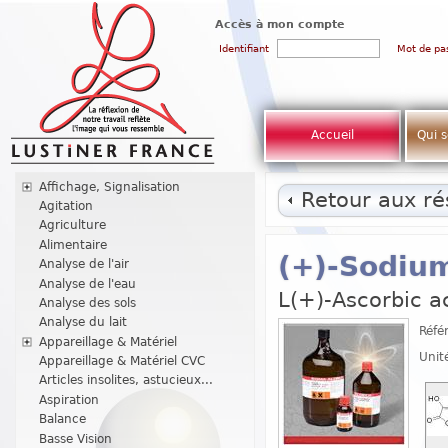
Accès à mon compte
Identifiant
Mot de pa
Accueil
Qui 
Affichage, Signalisation
Retour aux rés
Agitation
Agriculture
Alimentaire
(+)-Sodiu
Analyse de l'air
Analyse de l'eau
L(+)-Ascorbic a
Analyse des sols
Analyse du lait
Réfé
Appareillage & Matériel
Unit
Appareillage & Matériel CVC
Articles insolites, astucieux...
Aspiration
Balance
Basse Vision