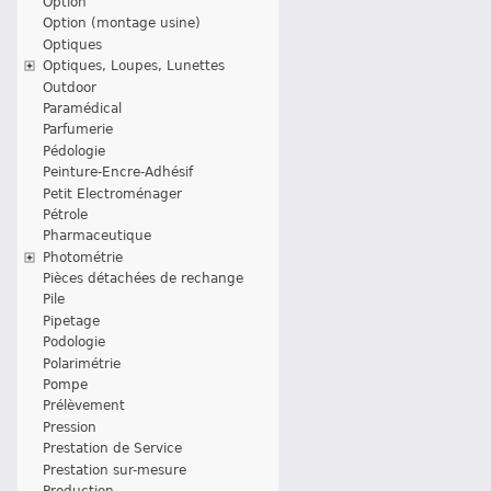
Option
Option (montage usine)
Optiques
Optiques, Loupes, Lunettes
Outdoor
Paramédical
Parfumerie
Pédologie
Peinture-Encre-Adhésif
Petit Electroménager
Pétrole
Pharmaceutique
Photométrie
Pièces détachées de rechange
Pile
Pipetage
Podologie
Polarimétrie
Pompe
Prélèvement
Pression
Prestation de Service
Prestation sur-mesure
Production