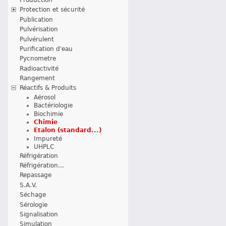
Protection et sécurité
Publication
Pulvérisation
Pulvérulent
Purification d'eau
Pycnometre
Radioactivité
Rangement
Réactifs & Produits
Aérosol
Bactériologie
Biochimie
Chimie
Etalon (standard...)
Impureté
UHPLC
Réfrigération
Réfrigération...
Repassage
S.A.V.
Séchage
Sérologie
Signalisation
Simulation