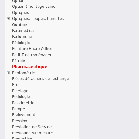
Option
Option (montage usine)
Optiques
Optiques, Loupes, Lunettes
Outdoor
Paramédical
Parfumerie
Pédologie
Peinture-Encre-Adhésif
Petit Electroménager
Pétrole
Pharmaceutique
Photométrie
Pièces détachées de rechange
Pile
Pipetage
Podologie
Polarimétrie
Pompe
Prélèvement
Pression
Prestation de Service
Prestation sur-mesure
Production