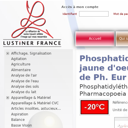
Accès à mon compte
Identifiant
Mot de pa
Accueil
Qui 
Affichage, Signalisation
Phosphatid
Agitation
Agriculture
jaune d'oe
Alimentaire
de Ph. Eur
Analyse de l'air
Analyse de l'eau
Phosphatidylét
Analyse des sols
Analyse du lait
Pharmacopoeia 
Appareillage & Matériel
Référenc
Appareillage & Matériel CVC
Articles insolites, astucieux...
Unité de
Aspiration
Balance
Basse Vision