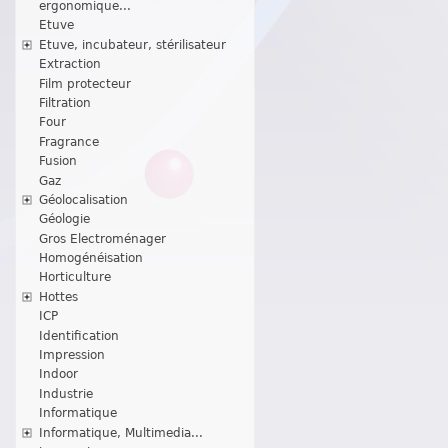
ergonomique...
Etuve
Etuve, incubateur, stérilisateur
Extraction
Film protecteur
Filtration
Four
Fragrance
Fusion
Gaz
Géolocalisation
Géologie
Gros Electroménager
Homogénéisation
Horticulture
Hottes
ICP
Identification
Impression
Indoor
Industrie
Informatique
Informatique, Multimedia...