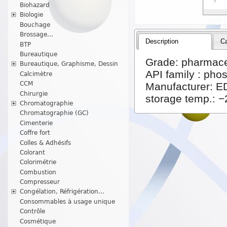
Biohazard
Biologie
Bouchage
Brossage...
Description
Ca
BTP
Bureautique
Grade: pharmace
Bureautique, Graphisme, Dessin
API family : pho
Calcimètre
CCM
Manufacturer: 
Chirurgie
storage temp.: 
Chromatographie
Chromatographie (GC)
Cimenterie
Coffre fort
Colles & Adhésifs
Colorant
Colorimétrie
Combustion
Compresseur
Congélation, Réfrigération...
Consommables à usage unique
Contrôle
Cosmétique