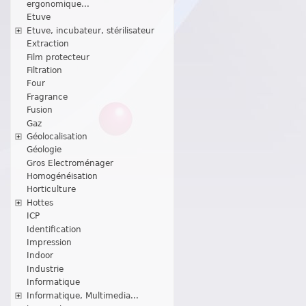
ergonomique...
Etuve
Etuve, incubateur, stérilisateur
Extraction
Film protecteur
Filtration
Four
Fragrance
Fusion
Gaz
Géolocalisation
Géologie
Gros Electroménager
Homogénéisation
Horticulture
Hottes
ICP
Identification
Impression
Indoor
Industrie
Informatique
Informatique, Multimedia...