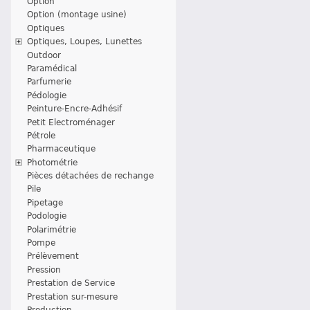
Option
Option (montage usine)
Optiques
Optiques, Loupes, Lunettes
Outdoor
Paramédical
Parfumerie
Pédologie
Peinture-Encre-Adhésif
Petit Electroménager
Pétrole
Pharmaceutique
Photométrie
Pièces détachées de rechange
Pile
Pipetage
Podologie
Polarimétrie
Pompe
Prélèvement
Pression
Prestation de Service
Prestation sur-mesure
Production