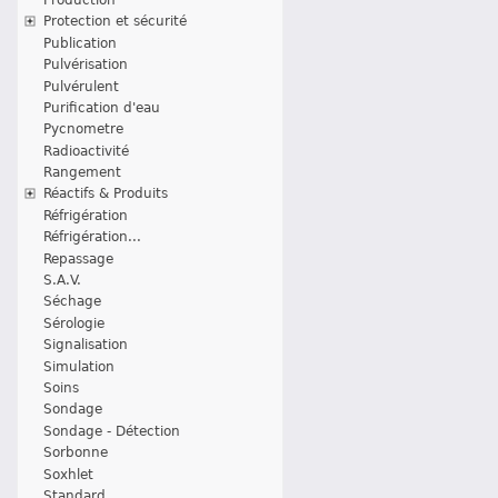
Protection et sécurité
Publication
Pulvérisation
Pulvérulent
Purification d'eau
Pycnometre
Radioactivité
Rangement
Réactifs & Produits
Réfrigération
Réfrigération...
Repassage
S.A.V.
Séchage
Sérologie
Signalisation
Simulation
Soins
Sondage
Sondage - Détection
Sorbonne
Soxhlet
Standard