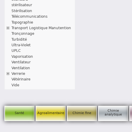
stérilisateur
Stérilisation
Télécommunications
Topographie
Transport Logistique Manutention
Tronçonnage
Turbidité
Ultra-Violet
UPLC
Vaporisation
Ventilateur
Ventilation
Verrerie
Vétérinaire
Vide
Chimie
Santé
Agroalimentaire
Chimie fine
analytique