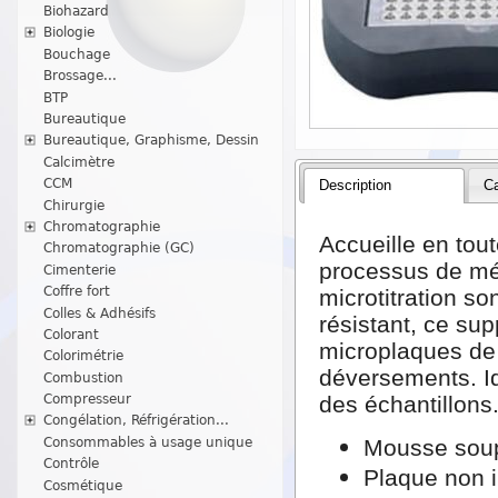
Biohazard
Biologie
Bouchage
Brossage...
BTP
Bureautique
Bureautique, Graphisme, Dessin
Calcimètre
CCM
Description
Ca
Chirurgie
Chromatographie
Accueille en tout
Chromatographie (GC)
processus de mé
Cimenterie
Coffre fort
microtitration so
Colles & Adhésifs
résistant, ce su
Colorant
microplaques de
Colorimétrie
déversements. Id
Combustion
Compresseur
des échantillons
Congélation, Réfrigération...
Consommables à usage unique
Mousse soupl
Contrôle
Plaque non 
Cosmétique