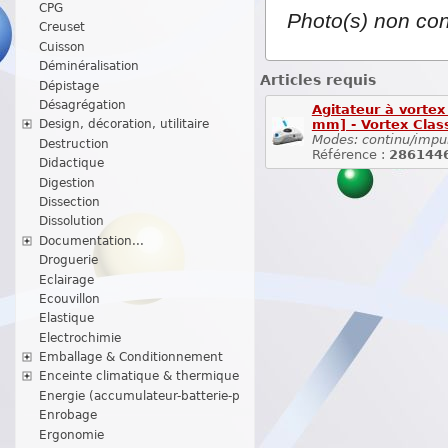
CPG
Photo(s) non con
Creuset
Cuisson
Déminéralisation
Articles requis
Dépistage
Désagrégation
Agitateur à vortex
mm] - Vortex Clas
Design, décoration, utilitaire
Modes: continu/impu
Destruction
Référence :
286144
Didactique
Digestion
Dissection
Dissolution
Documentation...
Droguerie
Eclairage
Ecouvillon
Elastique
Electrochimie
Emballage & Conditionnement
Enceinte climatique & thermique
Energie (accumulateur-batterie-p
Enrobage
Ergonomie