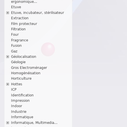
ergonomique...
Etuve
Etuve, incubateur, stérilisateur
Extraction
Film protecteur
Filtration
Four
Fragrance
Fusion
Gaz
Géolocalisation
Géologie
Gros Electroménager
Homogénéisation
Horticulture
Hottes
ICP
Identification
Impression
Indoor
Industrie
Informatique
Informatique, Multimedia...