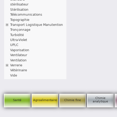
stérilisateur
Stérilisation
Télécommunications
Topographie
Transport Logistique Manutention
Tronçonnage
Turbidité
Ultra-Violet
UPLC
Vaporisation
Ventilateur
Ventilation
Verrerie
Vétérinaire
Vide
Chimie
Santé
Agroalimentaire
Chimie fine
analytique