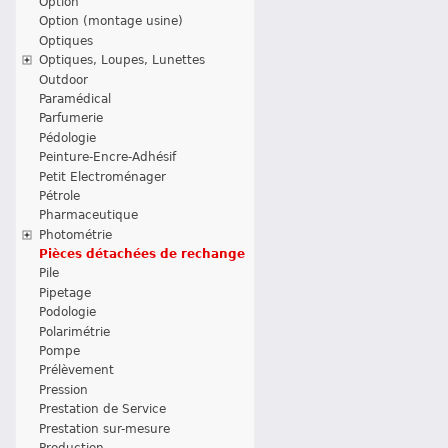
Option
Option (montage usine)
Optiques
Optiques, Loupes, Lunettes
Outdoor
Paramédical
Parfumerie
Pédologie
Peinture-Encre-Adhésif
Petit Electroménager
Pétrole
Pharmaceutique
Photométrie
Pièces détachées de rechange
Pile
Pipetage
Podologie
Polarimétrie
Pompe
Prélèvement
Pression
Prestation de Service
Prestation sur-mesure
Production