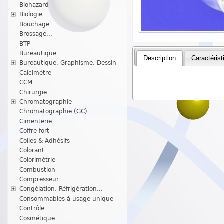
Biohazard
Biologie
Bouchage
Brossage...
BTP
Bureautique
Description
Caractérist
Bureautique, Graphisme, Dessin
Calcimètre
CCM
Chirurgie
Chromatographie
Chromatographie (GC)
Cimenterie
Coffre fort
Colles & Adhésifs
Colorant
Colorimétrie
Combustion
Compresseur
Congélation, Réfrigération...
Consommables à usage unique
Contrôle
Cosmétique