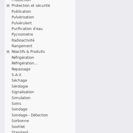
Protection et sécurité
Publication
Pulvérisation
Pulvérulent
Purification d'eau
Pycnometre
Radioactivité
Rangement
Réactifs & Produits
Réfrigération
Réfrigération...
Repassage
S.A.V.
Séchage
Sérologie
Signalisation
Simulation
Soins
Sondage
Sondage - Détection
Sorbonne
Soxhlet
Standard