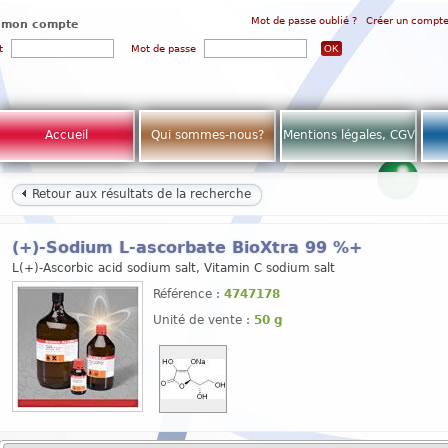
Mot de passe oublié ?
Créer un compt
 mon compte
t
Mot de passe
Accueil
Qui sommes-nous?
Mentions légales, CGV
Retour aux résultats de la recherche
(+)-Sodium L-ascorbate BioXtra 99 %+
L(+)-Ascorbic acid sodium salt, Vitamin C sodium salt
Référence :
4747178
Unité de vente :
50 g