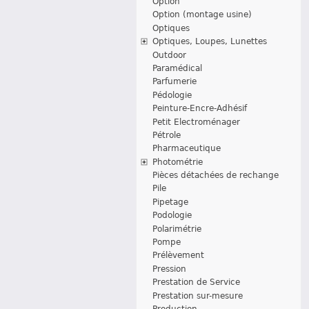
Option
Option (montage usine)
Optiques
Optiques, Loupes, Lunettes
Outdoor
Paramédical
Parfumerie
Pédologie
Peinture-Encre-Adhésif
Petit Electroménager
Pétrole
Pharmaceutique
Photométrie
Pièces détachées de rechange
Pile
Pipetage
Podologie
Polarimétrie
Pompe
Prélèvement
Pression
Prestation de Service
Prestation sur-mesure
Production