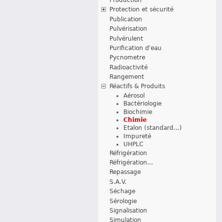
Protection et sécurité
Publication
Pulvérisation
Pulvérulent
Purification d'eau
Pycnometre
Radioactivité
Rangement
Réactifs & Produits
Aérosol
Bactériologie
Biochimie
Chimie
Etalon (standard...)
Impureté
UHPLC
Réfrigération
Réfrigération...
Repassage
S.A.V.
Séchage
Sérologie
Signalisation
Simulation