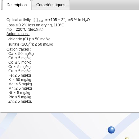
Description
Caractéristiques
Optical activity : [α]
= +105 ± 2°, c=5 % in H
O
20/D
2
Loss ≤ 0.2% loss on drying, 110°C
mp = 220°C (dec.)(lit.)
Anion traces :
-
chloride (Cl
): ≤ 50 mg/kg
2-
sulfate (SO
): ≤ 50 mg/kg
4
Cation traces :
Ca: ≤ 50 mg/kg
Cd: ≤ 5 mg/kg
Co: ≤ 5 mg/kg
Cr: ≤ 5 mg/kg
Cu: ≤ 5 mg/kg
Fe: ≤ 5 mg/kg
K: ≤ 50 mg/kg
Mg: ≤ 5 mg/kg
Mn: ≤ 5 mg/kg
Ni: ≤ 5 mg/kg
Pb: ≤ 5 mg/kg
Zn: ≤ 5 mg/kg.