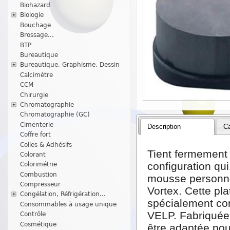
Biohazard
Biologie
Bouchage
Brossage...
BTP
Bureautique
Bureautique, Graphisme, Dessin
Calcimètre
CCM
Chirurgie
Chromatographie
Chromatographie (GC)
Cimenterie
Description
Ca
Coffre fort
Colles & Adhésifs
Tient fermement 
Colorant
configuration qu
Colorimétrie
Combustion
mousse personna
Compresseur
Vortex.
Cette pl
Congélation, Réfrigération...
spécialement con
Consommables à usage unique
VELP. Fabriquée 
Contrôle
Cosmétique
être adaptée pour