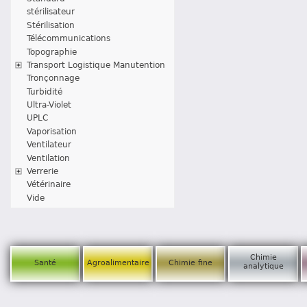
stérilisateur
Stérilisation
Télécommunications
Topographie
Transport Logistique Manutention
Tronçonnage
Turbidité
Ultra-Violet
UPLC
Vaporisation
Ventilateur
Ventilation
Verrerie
Vétérinaire
Vide
Chimie
Santé
Agroalimentaire
Chimie fine
analytique