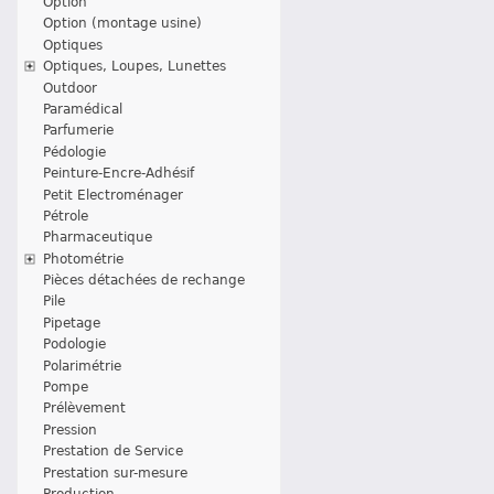
Option
Option (montage usine)
Optiques
Optiques, Loupes, Lunettes
Outdoor
Paramédical
Parfumerie
Pédologie
Peinture-Encre-Adhésif
Petit Electroménager
Pétrole
Pharmaceutique
Photométrie
Pièces détachées de rechange
Pile
Pipetage
Podologie
Polarimétrie
Pompe
Prélèvement
Pression
Prestation de Service
Prestation sur-mesure
Production