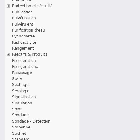
Protection et sécurité
Publication
Pulvérisation
Pulvérulent
Purification d'eau
Pycnometre
Radioactivité
Rangement
Réactifs & Produits
Réfrigération
Réfrigération...
Repassage
S.A.V.
Séchage
Sérologie
Signalisation
Simulation
Soins
Sondage
Sondage - Détection
Sorbonne
Soxhlet
Standard