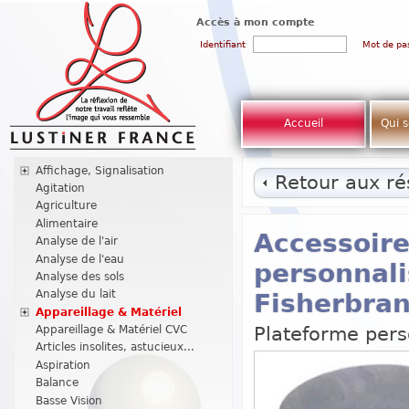
Accès à mon compte
Identifiant
Mot de pa
Accueil
Qui 
Affichage, Signalisation
Retour aux rés
Agitation
Agriculture
Alimentaire
Accessoir
Analyse de l'air
Analyse de l'eau
personnali
Analyse des sols
Analyse du lait
Fisherbra
Appareillage & Matériel
Plateforme pers
Appareillage & Matériel CVC
Articles insolites, astucieux...
Aspiration
Balance
Basse Vision