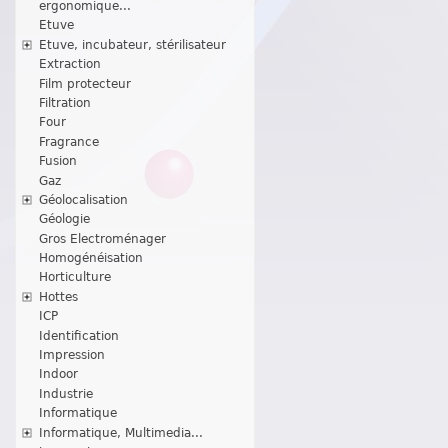
ergonomique...
Etuve
Etuve, incubateur, stérilisateur
Extraction
Film protecteur
Filtration
Four
Fragrance
Fusion
Gaz
Géolocalisation
Géologie
Gros Electroménager
Homogénéisation
Horticulture
Hottes
ICP
Identification
Impression
Indoor
Industrie
Informatique
Informatique, Multimedia...