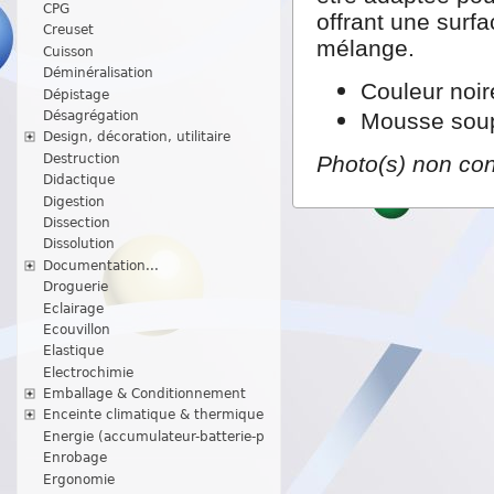
CPG
offrant une surf
Creuset
mélange.
Cuisson
Déminéralisation
Couleur noir
Dépistage
Désagrégation
Mousse soupl
Design, décoration, utilitaire
Photo(s) non con
Destruction
Didactique
Digestion
Dissection
Dissolution
Documentation...
Droguerie
Eclairage
Ecouvillon
Elastique
Electrochimie
Emballage & Conditionnement
Enceinte climatique & thermique
Energie (accumulateur-batterie-p
Enrobage
Ergonomie