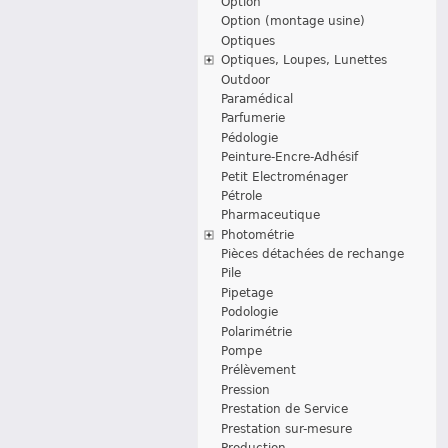
Option
Option (montage usine)
Optiques
Optiques, Loupes, Lunettes
Outdoor
Paramédical
Parfumerie
Pédologie
Peinture-Encre-Adhésif
Petit Electroménager
Pétrole
Pharmaceutique
Photométrie
Pièces détachées de rechange
Pile
Pipetage
Podologie
Polarimétrie
Pompe
Prélèvement
Pression
Prestation de Service
Prestation sur-mesure
Production