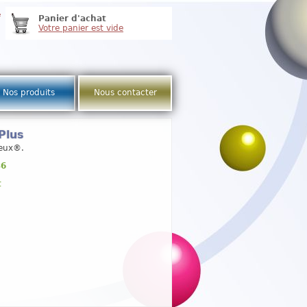
e
Panier d'achat
Votre panier est vide
Nos produits
Nous contacter
Plus
ieux®.
36
t