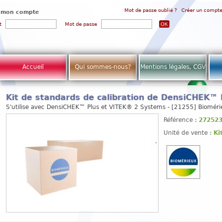
Mot de passe oublié ?
Créer un compt
 mon compte
t
Mot de passe
Accueil
Qui sommes-nous?
Mentions légales, CGV
Kit de standards de calibration de DensiCHEK™ 
S'utilise avec DensiCHEK™ Plus et VITEK® 2 Systems - [21255] Biomér
Référence :
27252
Unité de vente :
Ki