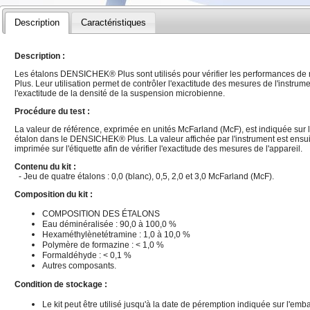
Description
Caractéristiques
Description :
Les étalons DENSICHEK® Plus sont utilisés pour vérifier les performances 
Plus. Leur utilisation permet de contrôler l'exactitude des mesures de l'instrum
l'exactitude de la densité de la suspension microbienne.
Procédure du test :
La valeur de référence, exprimée en unités McFarland (McF), est indiquée sur l'é
étalon dans le DENSICHEK® Plus. La valeur affichée par l'instrument est ensu
imprimée sur l'étiquette afin de vérifier l'exactitude des mesures de l'appareil.
Contenu du kit :
- Jeu de quatre étalons : 0,0 (blanc), 0,5, 2,0 et 3,0 McFarland (McF).
Composition du kit :
COMPOSITION DES ÉTALONS
Eau déminéralisée : 90,0 à 100,0 %
Hexaméthylènetétramine : 1,0 à 10,0 %
Polymère de formazine : < 1,0 %
Formaldéhyde : < 0,1 %
Autres composants.
Condition de stockage :
Le kit peut être utilisé jusqu'à la date de péremption indiquée sur l'emb