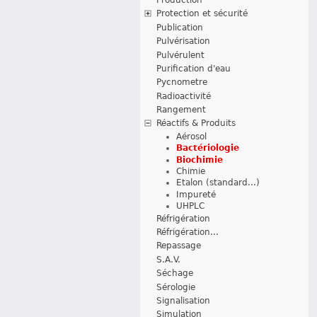
Protection et sécurité
Publication
Pulvérisation
Pulvérulent
Purification d'eau
Pycnometre
Radioactivité
Rangement
Réactifs & Produits
Aérosol
Bactériologie
Biochimie
Chimie
Etalon (standard...)
Impureté
UHPLC
Réfrigération
Réfrigération...
Repassage
S.A.V.
Séchage
Sérologie
Signalisation
Simulation