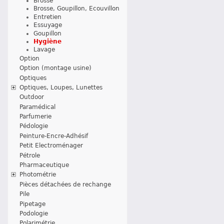
Brosse
Brosse, Goupillon, Ecouvillon
Entretien
Essuyage
Goupillon
Hygiène
Lavage
Option
Option (montage usine)
Optiques
Optiques, Loupes, Lunettes
Outdoor
Paramédical
Parfumerie
Pédologie
Peinture-Encre-Adhésif
Petit Electroménager
Pétrole
Pharmaceutique
Photométrie
Pièces détachées de rechange
Pile
Pipetage
Podologie
Polarimétrie