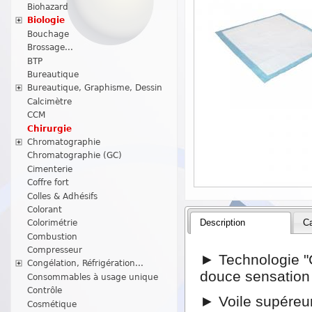
Biohazard
Biologie
Bouchage
Brossage...
BTP
Bureautique
Bureautique, Graphisme, Dessin
Calcimètre
CCM
Chirurgie
Chromatographie
Chromatographie (GC)
Cimenterie
Coffre fort
Colles & Adhésifs
Colorant
Description
Ca
Colorimétrie
Combustion
Compresseur
► Technologie "C
Congélation, Réfrigération...
douce sensation
Consommables à usage unique
Contrôle
► Voile supéreur 
Cosmétique