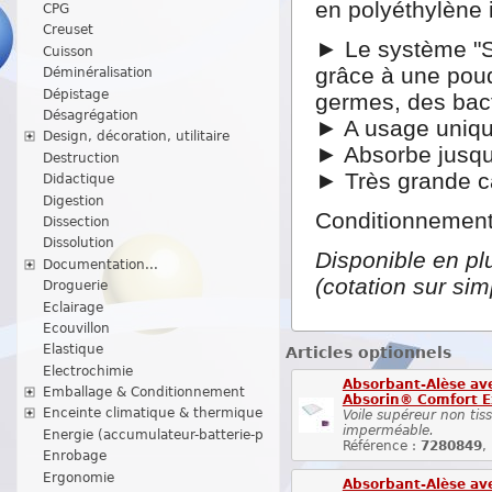
en polyéthylène
CPG
Creuset
► Le système "SA
Cuisson
grâce à une poudr
Déminéralisation
Dépistage
germes, des bact
Désagrégation
► A usage uniqu
Design, décoration, utilitaire
► Absorbe jusqu
Destruction
► Très grande c
Didactique
Digestion
Conditionnement
Dissection
Dissolution
Disponible en pl
Documentation...
(cotation sur si
Droguerie
Eclairage
Ecouvillon
Elastique
Articles optionnels
Electrochimie
Absorbant-Alèse ave
Emballage & Conditionnement
Absorin® Comfort E
Enceinte climatique & thermique
Voile supéreur non tiss
imperméable.
Energie (accumulateur-batterie-p
Référence :
7280849
,
Enrobage
Ergonomie
Absorbant-Alèse ave