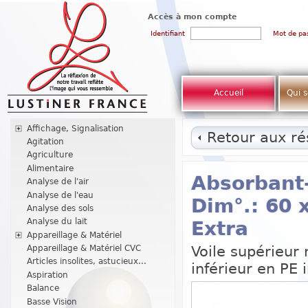
Accès à mon compte
Identifiant
Mot de pa
Accueil
Qui 
Affichage, Signalisation
Retour aux rés
Agitation
Agriculture
Alimentaire
Absorbant
Analyse de l'air
Analyse de l'eau
Dim°.: 60 
Analyse des sols
Analyse du lait
Extra
Appareillage & Matériel
Voile supérieur 
Appareillage & Matériel CVC
Articles insolites, astucieux...
inférieur en PE
Aspiration
Balance
Basse Vision