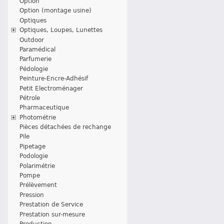
Option
Option (montage usine)
Optiques
Optiques, Loupes, Lunettes
Outdoor
Paramédical
Parfumerie
Pédologie
Peinture-Encre-Adhésif
Petit Electroménager
Pétrole
Pharmaceutique
Photométrie
Pièces détachées de rechange
Pile
Pipetage
Podologie
Polarimétrie
Pompe
Prélèvement
Pression
Prestation de Service
Prestation sur-mesure
Production