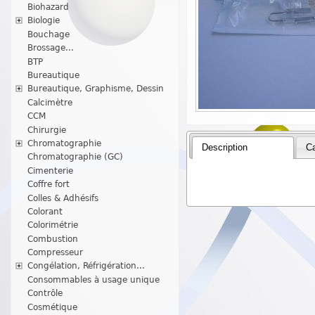
Biohazard
Biologie
Bouchage
Brossage...
BTP
Bureautique
Bureautique, Graphisme, Dessin
Calcimètre
CCM
Chirurgie
Chromatographie
Description
Ca
Chromatographie (GC)
Cimenterie
Coffre fort
Colles & Adhésifs
Colorant
Colorimétrie
Combustion
Compresseur
Congélation, Réfrigération...
Consommables à usage unique
Contrôle
Cosmétique