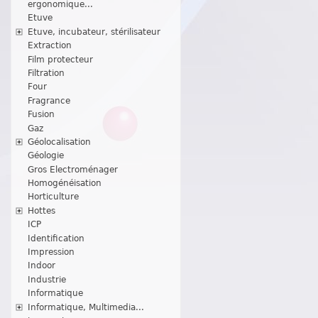
ergonomique...
Etuve
Etuve, incubateur, stérilisateur
Extraction
Film protecteur
Filtration
Four
Fragrance
Fusion
Gaz
Géolocalisation
Géologie
Gros Electroménager
Homogénéisation
Horticulture
Hottes
ICP
Identification
Impression
Indoor
Industrie
Informatique
Informatique, Multimedia...