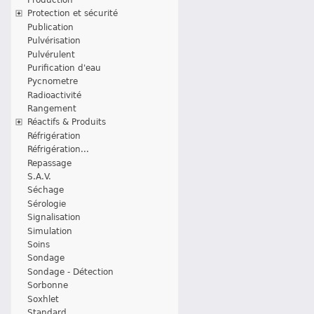
Protection et sécurité
Publication
Pulvérisation
Pulvérulent
Purification d'eau
Pycnometre
Radioactivité
Rangement
Réactifs & Produits
Réfrigération
Réfrigération...
Repassage
S.A.V.
Séchage
Sérologie
Signalisation
Simulation
Soins
Sondage
Sondage - Détection
Sorbonne
Soxhlet
Standard