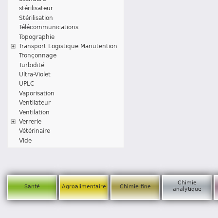
stérilisateur
Stérilisation
Télécommunications
Topographie
Transport Logistique Manutention
Tronçonnage
Turbidité
Ultra-Violet
UPLC
Vaporisation
Ventilateur
Ventilation
Verrerie
Vétérinaire
Vide
Chimie
Santé
Agroalimentaire
Chimie fine
analytique