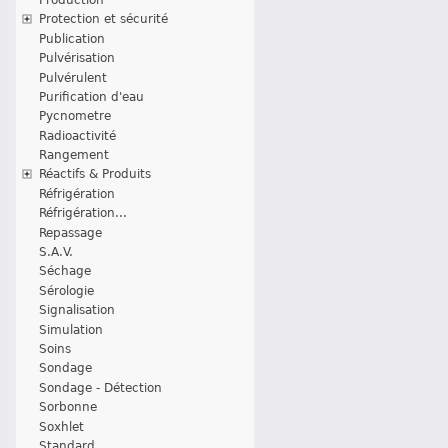
Protection et sécurité
Publication
Pulvérisation
Pulvérulent
Purification d'eau
Pycnometre
Radioactivité
Rangement
Réactifs & Produits
Réfrigération
Réfrigération...
Repassage
S.A.V.
Séchage
Sérologie
Signalisation
Simulation
Soins
Sondage
Sondage - Détection
Sorbonne
Soxhlet
Standard