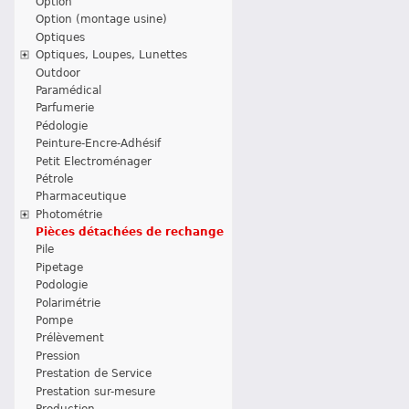
Option
Option (montage usine)
Optiques
Optiques, Loupes, Lunettes
Outdoor
Paramédical
Parfumerie
Pédologie
Peinture-Encre-Adhésif
Petit Electroménager
Pétrole
Pharmaceutique
Photométrie
Pièces détachées de rechange
Pile
Pipetage
Podologie
Polarimétrie
Pompe
Prélèvement
Pression
Prestation de Service
Prestation sur-mesure
Production