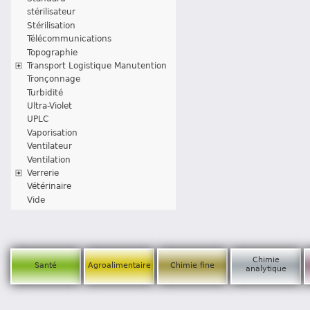
stérilisateur
Stérilisation
Télécommunications
Topographie
Transport Logistique Manutention
Tronçonnage
Turbidité
Ultra-Violet
UPLC
Vaporisation
Ventilateur
Ventilation
Verrerie
Vétérinaire
Vide
Chimie
Santé
Agroalimentaire
Chimie fine
analytique