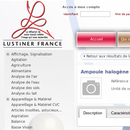
Accès à mon compte
Identifiant
Mot de pa
Accueil
Qui 
Affichage, Signalisation
Retour aux résultats de 
Agitation
Agriculture
Alimentaire
Ampoule halogène a
Analyse de l'air
Référence 
Analyse de l'eau
Analyse des sols
Unité de v
Analyse du lait
Appareillage & Matériel
Appareillage & Matériel CVC
Articles insolites, astucieux...
Description
Caractérist
Aspiration
Balance
Basse Vision