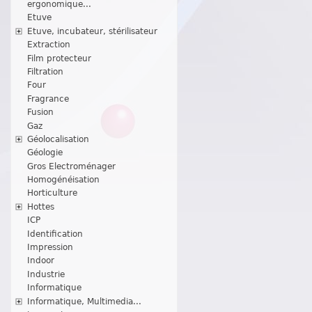
ergonomique...
Etuve
Etuve, incubateur, stérilisateur
Extraction
Film protecteur
Filtration
Four
Fragrance
Fusion
Gaz
Géolocalisation
Géologie
Gros Electroménager
Homogénéisation
Horticulture
Hottes
ICP
Identification
Impression
Indoor
Industrie
Informatique
Informatique, Multimedia...